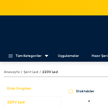
Tüm Kategoriler
Uygulamalar
Hazır Şeri
Anasayfa
Şerit Led
220V Led
Ürün Grupları
Stoktakiler
220V Led