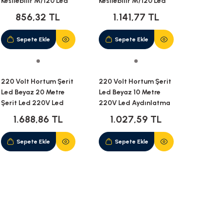
Kesilebilir M/120 Led
Kesilebilir M/120 Led
Gün Işığı 5M İP65
Gün Işığı 10M İP20
856,32 TL
1.141,77 TL
Sepete Ekle
Sepete Ekle
220 Volt Hortum Şerit
220 Volt Hortum Şerit
Led Beyaz 20 Metre
Led Beyaz 10 Metre
Şerit Led 220V Led
220V Led Aydınlatma
Aydınlatma +
+ Fiş(10M)
1.688,86 TL
1.027,59 TL
Fiş(20M)
Sepete Ekle
Sepete Ekle