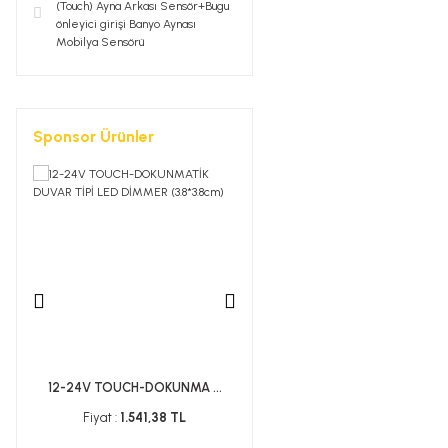
(Touch) Ayna Arkası Sensör+Bugu
önleyici girişi Banyo Aynası
Mobilya Sensörü
Sponsor Ürünler
12-24V TOUCH-DOKUNMA ...
24V PİXEL COB ŞERİT ...
Fiyat :
1.541,38 TL
Fiyat :
1.522,36 TL