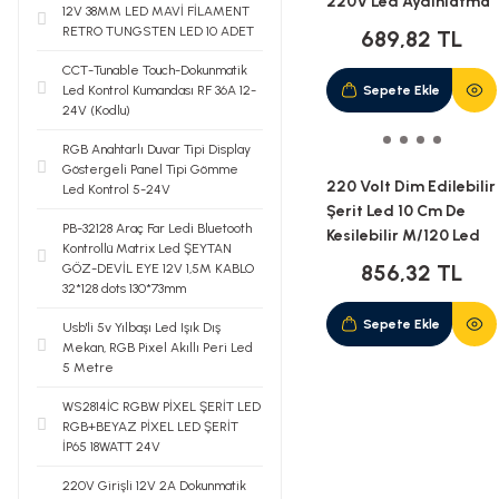
220V Led Aydınlatma
12V 38MM LED MAVİ FİLAMENT
+ Fiş(5M)
RETRO TUNGSTEN LED 10 ADET
689,82 TL
CCT-Tunable Touch-Dokunmatik
Led Kontrol Kumandası RF 36A 12-
Sepete Ekle
24V (Kodlu)
RGB Anahtarlı Duvar Tipi Display
Göstergeli Panel Tipi Gömme
220 Volt Dim Edilebilir
Led Kontrol 5-24V
Şerit Led 10 Cm De
PB-32128 Araç Far Ledi Bluetooth
Kesilebilir M/120 Led
Kontrollü Matrix Led ŞEYTAN
Yeşil 5M İP65
856,32 TL
GÖZ-DEVİL EYE 12V 1,5M KABLO
32*128 dots 130*73mm
Sepete Ekle
Usb'li 5v Yılbaşı Led Işık Dış
Mekan, RGB Pixel Akıllı Peri Led
5 Metre
WS2814İC RGBW PİXEL ŞERİT LED
RGB+BEYAZ PİXEL LED ŞERİT
İP65 18WATT 24V
220V Girişli 12V 2A Dokunmatik