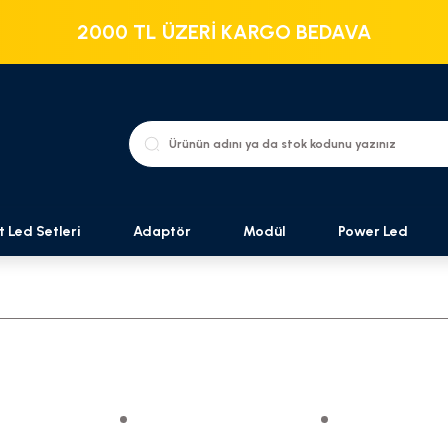
2000 TL ÜZERİ KARGO BEDAVA
t Led Setleri
Adaptör
Modül
Power Led