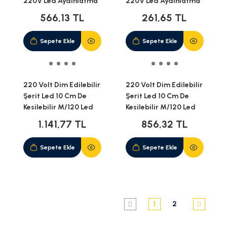
220V Led Aydınlatma
220V Led Aydınlatma
+ Fiş(3M)
+ Fiş(1M)
566,13 TL
261,65 TL
Sepete Ekle
Sepete Ekle
220 Volt Dim Edilebilir
220 Volt Dim Edilebilir
Şerit Led 10 Cm De
Şerit Led 10 Cm De
Kesilebilir M/120 Led
Kesilebilir M/120 Led
Yeşil 10M İP20
Amber (Sarı) 5M İP65
1.141,77 TL
856,32 TL
Sepete Ekle
Sepete Ekle
1
2