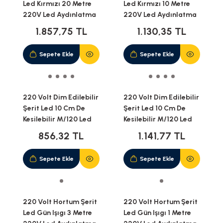
Led Kırmızı 20 Metre
Led Kırmızı 10 Metre
220V Led Aydınlatma
220V Led Aydınlatma
+ Fiş(20M)
+ Fiş(10M)
1.857,75 TL
1.130,35 TL
Sepete Ekle
Sepete Ekle
220 Volt Dim Edilebilir
220 Volt Dim Edilebilir
Şerit Led 10 Cm De
Şerit Led 10 Cm De
Kesilebilir M/120 Led
Kesilebilir M/120 Led
Kırmızı 5M İP65
Kırmızı 10M İP20
856,32 TL
1.141,77 TL
Sepete Ekle
Sepete Ekle
220 Volt Hortum Şerit
220 Volt Hortum Şerit
Led Gün Işıgı 3 Metre
Led Gün Işıgı 1 Metre