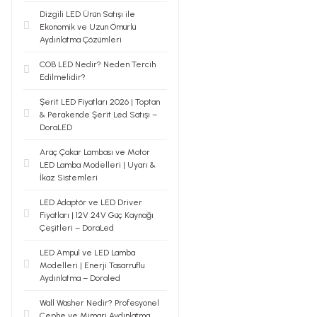
Dizgili LED Ürün Satışı ile
Ekonomik ve Uzun Ömürlü
Aydınlatma Çözümleri
COB LED Nedir? Neden Tercih
Edilmelidir?
Şerit LED Fiyatları 2026 | Toptan
& Perakende Şerit Led Satışı –
DoraLED
Araç Çakar Lambası ve Motor
LED Lamba Modelleri | Uyarı &
İkaz Sistemleri
LED Adaptör ve LED Driver
Fiyatları | 12V 24V Güç Kaynağı
Çeşitleri – DoraLed
LED Ampul ve LED Lamba
Modelleri | Enerji Tasarruflu
Aydınlatma – Doraled
Wall Washer Nedir? Profesyonel
Cephe ve Mimari Aydınlatma