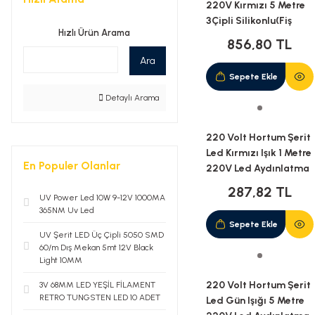
220V Kırmızı 5 Metre
3Çipli Silikonlu(Fiş
Hızlı Ürün Arama
Dahil)(5 Metre)
856,80 TL
Ara
Sepete Ekle
Detaylı Arama
220 Volt Hortum Şerit
Led Kırmızı Işık 1 Metre
En Populer Olanlar
220V Led Aydınlatma
+ Fiş(1M)
287,82 TL
UV Power Led 10W 9-12V 1000MA
365NM Uv Led
Sepete Ekle
UV Şerit LED Üç Çipli 5050 SMD
60/m Dış Mekan 5mt 12V Black
Light 10MM
220 Volt Hortum Şerit
3V 68MM LED YEŞİL FİLAMENT
RETRO TUNGSTEN LED 10 ADET
Led Gün Işığı 5 Metre