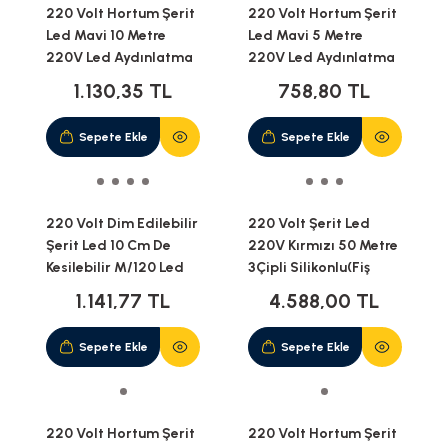
220 Volt Hortum Şerit
220 Volt Hortum Şerit
Led Mavi 10 Metre
Led Mavi 5 Metre
220V Led Aydınlatma
220V Led Aydınlatma
+ Fiş(10M)
+ Fiş(5M)
1.130,35 TL
758,80 TL
Sepete Ekle
Sepete Ekle
220 Volt Dim Edilebilir
220 Volt Şerit Led
Şerit Led 10 Cm De
220V Kırmızı 50 Metre
Kesilebilir M/120 Led
3Çipli Silikonlu(Fiş
Mavi 10M İP20
Dahil)(50M)
1.141,77 TL
4.588,00 TL
Sepete Ekle
Sepete Ekle
220 Volt Hortum Şerit
220 Volt Hortum Şerit