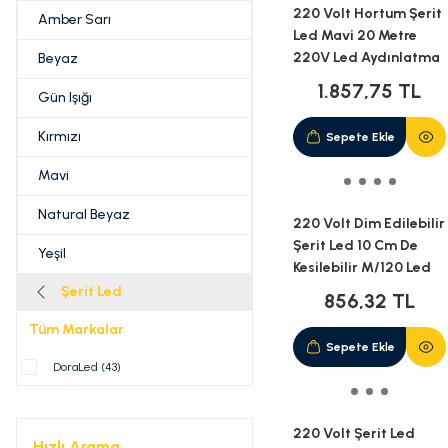
220 Volt Hortum Şerit
Amber Sarı
Led Mavi 20 Metre
220V Led Aydınlatma
Beyaz
+ Fiş(20M)
1.857,75 TL
Gün Işığı
Kırmızı
Sepete Ekle
Mavi
Natural Beyaz
220 Volt Dim Edilebilir
Şerit Led 10 Cm De
Yeşil
Kesilebilir M/120 Led
Mavi 5M İP65
Şerit Led
856,32 TL
Tüm Markalar
Sepete Ekle
DoraLed (43)
220 Volt Şerit Led
Hızlı Arama