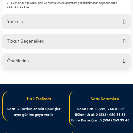
Evet, ürün
fişli
olarak gelir ve montaj için ek aparatlara gerek kalmadan doğrudan prize
takılarak kullanılabilir.
Yorumlar
Taksit Seçenekleri
Bu ürüne ilk yorumu siz yapın!
Önerileriniz
Yorum Yaz
Bu ürünün fiyat bilgisi, resim, ürün açıklamalarında ve diğer konularda
yetersiz gördüğünüz noktaları öneri formunu kullanarak tarafımıza
iletebilirsiniz.
Görüş ve önerileriniz için teşekkür ederiz.
Hızlı Teslimat
Satış Sorumlusu
Ürün resmi kalitesiz, bozuk veya görüntülenemiyor.
Saat 12:00’dan önceki siparişler
Sabit Hat: 0 (212) 245 01 09
aynı gün kargoya verilir
Bülent Ural: 0 (532) 450 38 86
Ürün açıklamasında eksik bilgiler bulunuyor.
Emre Karaağaç: 0 (534) 263 33 46
Ürün bilgilerinde hatalar bulunuyor.
Ürün fiyatı diğer sitelerden daha pahalı.