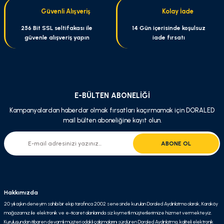
Güvenli Alışveriş
Kolay İade
Bu ürüne benzer farklı alternatifler olmalı.
256 Bit SSL seltifakası ile
14 Gün içerisinde koşulsuz
güvenle alışveriş yapın
iade fırsatı
Gönder
E-BÜLTEN ABONELİĞİ
Kampanyalardan haberdar olmak fırsatları kaçırmamak için DORALED
mail bülten aboneliğine kayıt olun.
ABONE OL
Hakkımızda
20 yılı aşkın deneyim sahibi bir ekip tarafınca 2002 senesinde kurulan Doraled Aydınlatma olarak, Karaköy
mağazamız ile elektronik ve e-ticaret alanlarında siz kıymetli müşterilerimize hizmet vermekteyiz.
Kuruluşundan itibaren devamlı müşteri odaklı çalışmalarını sürdüren Doraled Aydınlatma, kaliteli elektronik