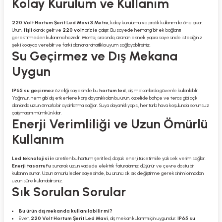
Kolay Kurulum ve Kullanım
220 Volt Hortum Şerit Led Mavi 3 Metre
, kolay kurulumu ve pratik kullanımı ile öne çıkar.
Ürün,
fişli
olarak gelir ve
220 volt
priz ile çalışır. Bu sayede herhangi bir ek bağlantı
gerektirmeden kullanıma hazırdır. Montaj sırasında, ürünün esnek yapısı sayesinde istediğiniz
şekli kolayca verebilir ve farklı alanlara rahatlıkla uyum sağlayabilirsiniz.
Su Geçirmez ve Dış Mekana
Uygun
IP65 su geçirmez
özelliği sayesinde bu
hortum led
, dış mekanlarda güvenle kullanılabilir.
Yağmur, nem gibi dış etkenlere karşı dayanıklı olan bu ürün, özellikle bahçe ve teras gibi açık
alanlarda uzun ömürlü bir aydınlatma sağlar. Suya dayanıklı yapısı, her türlü hava koşulunda sorunsuz
çalışmasını mümkün kılar.
Enerji Verimliliği ve Uzun Ömürlü
Kullanım
Led teknolojisi
ile üretilen bu hortum şerit led, düşük enerji tüketimi ile yüksek verim sağlar.
Enerji tasarrufu
sunarak uzun vadede elektrik faturalarınızı düşürür ve çevre dostu bir
kullanım sunar. Uzun ömürlü ledler sayesinde, bu ürünü sık sık değiştirme gereksinimi olmadan
uzun süre kullanabilirsiniz.
Sık Sorulan Sorular
Bu ürün dış mekanda kullanılabilir mi?
Evet,
220 Volt Hortum Şerit Led Mavi
, dış mekan kullanımı için uygundur.
IP65 su