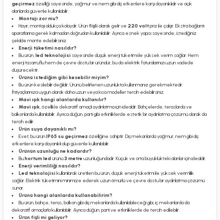
geçirmez
özelliği sayesinde, yağmur ve nem gibi dış etkenlere karşı dayanıklıdır ve açık
alanlarda güvenle kullanılabilir.
Montajı zor mu?
Hayır, montajı oldukça kolaydır. Ürün
fişli
olarak gelir ve
220 volt
priz ile çalışır. Ekstra bağlantı
aparatlarına gerek kalmadan doğrudan kullanılabilir. Ayrıca esnek yapısı sayesinde, istediğiniz
şekilde monte edebilirsiniz.
Enerji tüketimi nasıldır?
Bu ürün,
led teknolojisi
sayesinde düşük enerji tüketimi ile yüksek verim sağlar. Hem
enerji tasarruflu hem de çevre dostu bir üründür, bu da elektrik faturalarınızı uzun vadede
düşürecektir.
Ürünü istediğim gibi kesebilir miyim?
Bu ürün kesilebilir değildir. Ürünü belirlenen uzunlukta kullanmanız gerekmektedir.
İhtiyaçlarınıza uygun olarak daha uzun veya kısa modeller tercih edebilirsiniz.
Mavi ışık hangi alanlarda kullanılır?
Mavi ışık
, özellikle dekoratif amaçlı aydınlatma için idealdir. Bahçelerde, teraslarda ve
balkonlarda kullanılabilir. Ayrıca düğün, parti gibi etkinliklerde estetik bir aydınlatma çözümü olarak da
tercih edilir.
Ürün suya dayanıklı mı?
Evet, bu ürün
IP65 su geçirmez
özelliğine sahiptir. Dış mekanlarda yağmur, nem gibi dış
etkenlere karşı dayanıklı olup güvenle kullanılabilir.
Ürünün uzunluğu ne kadardır?
Bu
hortum led
ürünü
3 metre
uzunluğundadır. Küçük ve orta büyüklükteki alanlar için idealdir.
Enerji verimliliği nasıldır?
Led teknolojisi
kullanılarak üretilen bu ürün, düşük enerji tüketimi ile yüksek verimlilik
sağlar. Elektrik tüketimini minimize ederek uzun ömürlü ve çevre dostu bir aydınlatma çözümü
sunar.
Ürünü hangi alanlarda kullanabilirim?
Bu ürün, bahçe, teras, balkon gibi dış mekanlarda kullanılabileceği gibi, iç mekanlarda da
dekoratif amaçlarla kullanılabilir. Ayrıca düğün, parti ve etkinliklerde de tercih edilebilir.
Ürün fişli mi geliyor?