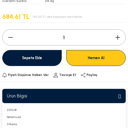
Garanti Süresi
24 Ay
684,61 TL
*64,23 TL den başlayan taksitlerle!
Sepete Ekle
Hemen Al
Fiyatı Düşünce Haber Ver
Tavsiye Et
Paylaş
Ürün Bilgisi
220Volt
Hortum Led
3 Metre