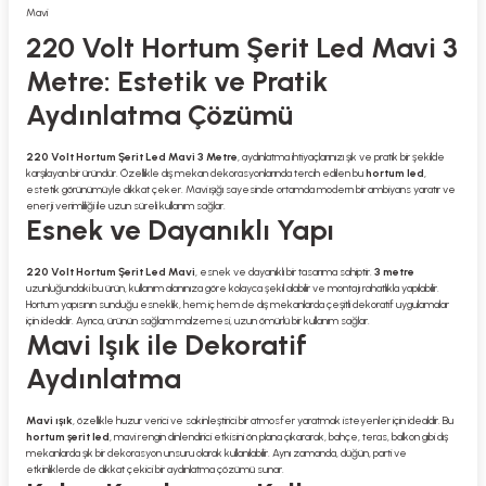
Mavi
220 Volt Hortum Şerit Led Mavi 3
Metre: Estetik ve Pratik
Aydınlatma Çözümü
220 Volt Hortum Şerit Led Mavi 3 Metre
, aydınlatma ihtiyaçlarınızı şık ve pratik bir şekilde
karşılayan bir üründür. Özellikle dış mekan dekorasyonlarında tercih edilen bu
hortum led
,
estetik görünümüyle dikkat çeker. Mavi ışığı sayesinde ortamda modern bir ambiyans yaratır ve
enerji verimliliği ile uzun süreli kullanım sağlar.
Esnek ve Dayanıklı Yapı
220 Volt Hortum Şerit Led Mavi
, esnek ve dayanıklı bir tasarıma sahiptir.
3 metre
uzunluğundaki bu ürün, kullanım alanınıza göre kolayca şekil alabilir ve montajı rahatlıkla yapılabilir.
Hortum yapısının sunduğu esneklik, hem iç hem de dış mekanlarda çeşitli dekoratif uygulamalar
için idealdir. Ayrıca, ürünün sağlam malzemesi, uzun ömürlü bir kullanım sağlar.
Mavi Işık ile Dekoratif
Aydınlatma
Mavi ışık
, özellikle huzur verici ve sakinleştirici bir atmosfer yaratmak isteyenler için idealdir. Bu
hortum şerit led
, mavi rengin dinlendirici etkisini ön plana çıkararak, bahçe, teras, balkon gibi dış
mekanlarda şık bir dekorasyon unsuru olarak kullanılabilir. Aynı zamanda, düğün, parti ve
etkinliklerde de dikkat çekici bir aydınlatma çözümü sunar.