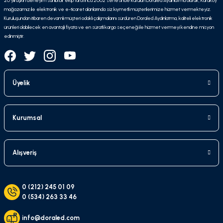
20 yılı aşkın deneyim sahibi bir ekip tarafınca 2002 senesinde kurulan Doraled Aydınlatma olarak, Karaköy
mağazamız ile elektronik ve e-ticaret alanlarında siz kıymetli müşterilerimize hizmet vermekteyiz.
Kuruluşundan itibaren devamlı müşteri odaklı çalışmalarını sürdüren Doraled Aydınlatma, kaliteli elektronik
ürünleri olabilecek en avantajlı fiyata ve en süratli kargo seçeneği ile hizmet vermeyi kendine misyon
edinmiştir.
Üyelik
Kurumsal
Alışveriş
0 (212) 245 01 09
0 (534) 263 33 46
info@doraled.com