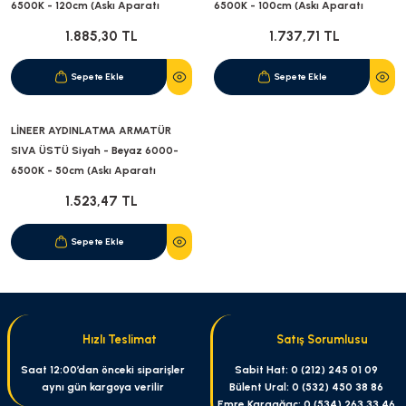
6500K - 120cm (Askı Aparatı
6500K - 100cm (Askı Aparatı
Dahildir)
Dahildir)
1.885,30 TL
1.737,71 TL
Sepete Ekle
Sepete Ekle
LİNEER AYDINLATMA ARMATÜR
SIVA ÜSTÜ Siyah - Beyaz 6000-
6500K - 50cm (Askı Aparatı
Dahildir)
1.523,47 TL
Sepete Ekle
Hızlı Teslimat
Satış Sorumlusu
Saat 12:00’dan önceki siparişler
Sabit Hat: 0 (212) 245 01 09
aynı gün kargoya verilir
Bülent Ural: 0 (532) 450 38 86
Emre Karaağaç: 0 (534) 263 33 46