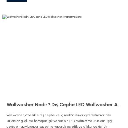
Wallwasher Nedir? Dış Cephe LED Wallwasher Aydınlatma Satışı
Wallwasher, özellikle dış cephe ve iç mekân duvar aydınlatmalarında
kullanılan güçlü ve homojen ışık veren bir LED aydınlatma ürünüdür. Işığı
geniş bir açıyla duvar yüzeyine yayarak estetik ve dikkat çekici bir