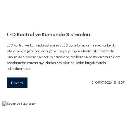
LED Kontrol ve Kumanda Sistemleri
LED kontrol ve kumanda sistemleri, LED aydınlatmaların renk, parlaklık,
efekt ve çalışma modlarını yönetmeye yarayan elektronik cihazlardır.
Günümüzde evlerden ticari işletmelere, otellerden restoranlara, reklam
panolarından mimari aydınlatma projelerine kadar birçok alanda
kullanılmaktadır.
Devamı
04/07/2026
18:07