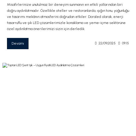
Misafirlerinize unutulmaz bir deneyim sunmanın en etkili yollarından biri
doğru aydınlatmadır. Özellikle oteller ve restoranlarda, ışığın tonu, yoğunluğu
ve tasarımı mekânın atmosferini doğrudan etkiler. Doraled olarak, enerji
tasarruflu ve şık LED çözümlerimizle konaklama ve yeme-içme sektörüne
özel aydınlatma önerilerimizi sizin için derledik.
Devamı
22/09/2025
09:15