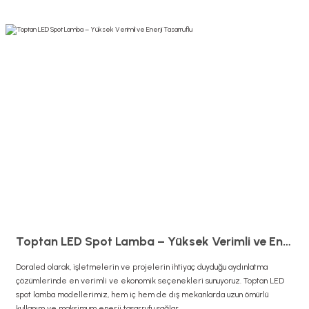
Toptan LED Spot Lamba – Yüksek Verimli ve Enerji Tasarruflu
Doraled olarak, işletmelerin ve projelerin ihtiyaç duyduğu aydınlatma
çözümlerinde en verimli ve ekonomik seçenekleri sunuyoruz. Toptan LED
spot lamba modellerimiz, hem iç hem de dış mekanlarda uzun ömürlü
kullanım ve maksimum enerji tasarrufu sağlar.