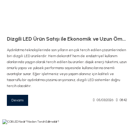
Dizgili LED Ürün Satışı ile Ekonomik ve Uzun Ömürlü Aydınlatma Çözümleri
Aydınlatma teknolojilerinde son yılların en çok tercih edilen çözümlerinden
biri dizgili LED ürünlerdir. Hem dekoratif hem de endüstriyel kullanım
alanlarında yaygın olarak tercih edilen bu ürünler; düşük enerji tüketimi, uzun
ömürlü yapısı ve yüksek performansı sayesinde kullanıcılarına önemli
avantajlar sunar. Eğer işletmeniz veya yaşam alanınız için kaliteli ve
tasarruflu bir aydınlatma çözümü arıyorsanız, dizgili LED sistemler doğru
tercih olacaktır.
Devamı
05/03/2026
08:42