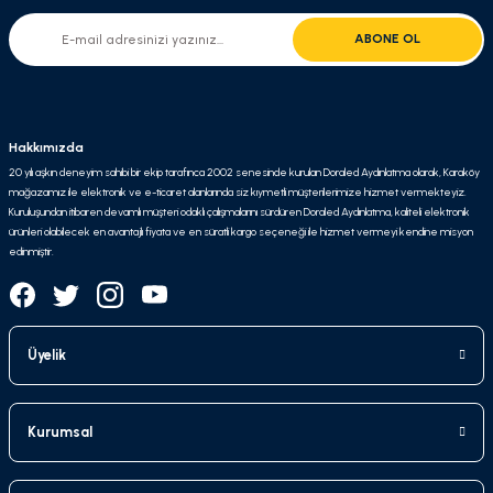
ABONE OL
Hakkımızda
20 yılı aşkın deneyim sahibi bir ekip tarafınca 2002 senesinde kurulan Doraled Aydınlatma olarak, Karaköy
mağazamız ile elektronik ve e-ticaret alanlarında siz kıymetli müşterilerimize hizmet vermekteyiz.
Kuruluşundan itibaren devamlı müşteri odaklı çalışmalarını sürdüren Doraled Aydınlatma, kaliteli elektronik
ürünleri olabilecek en avantajlı fiyata ve en süratli kargo seçeneği ile hizmet vermeyi kendine misyon
edinmiştir.
Üyelik
Kurumsal