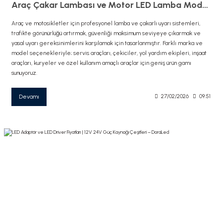
Araç Çakar Lambası ve Motor LED Lamba Modelleri | Uyarı & İkaz Sistemleri
Araç ve motosikletler için profesyonel lamba ve çakarlı uyarı sistemleri,
trafikte görünürlüğü artırmak, güvenliği maksimum seviyeye çıkarmak ve
yasal uyarı gereksinimlerini karşılamak için tasarlanmıştır. Farklı marka ve
model seçenekleriyle; servis araçları, çekiciler, yol yardım ekipleri, inşaat
araçları, kuryeler ve özel kullanım amaçlı araçlar için geniş ürün gamı
sunuyoruz.
Devamı
27/02/2026
09:51