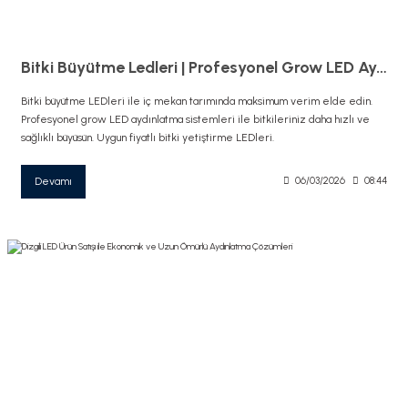
Bitki Büyütme Ledleri | Profesyonel Grow LED Aydınlatma Sistemleri
Bitki büyütme LEDleri ile iç mekan tarımında maksimum verim elde edin.
Profesyonel grow LED aydınlatma sistemleri ile bitkileriniz daha hızlı ve
sağlıklı büyüsün. Uygun fiyatlı bitki yetiştirme LEDleri.
Devamı
06/03/2026
08:44