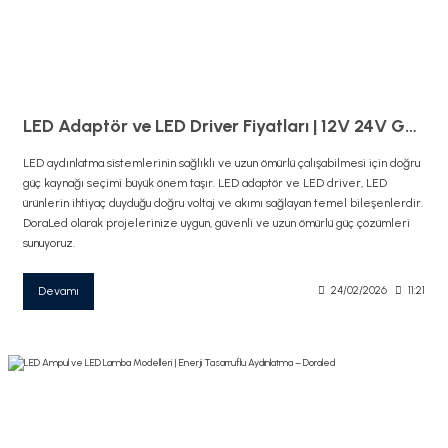
LED Adaptör ve LED Driver Fiyatları | 12V 24V Güç Kaynağı Çeşitleri – DoraLed
LED aydınlatma sistemlerinin sağlıklı ve uzun ömürlü çalışabilmesi için doğru
güç kaynağı seçimi büyük önem taşır. LED adaptör ve LED driver, LED
ürünlerin ihtiyaç duyduğu doğru voltaj ve akımı sağlayan temel bileşenlerdir.
DoraLed olarak projelerinize uygun, güvenli ve uzun ömürlü güç çözümleri
sunuyoruz.
Devamı
24/02/2026
11:21