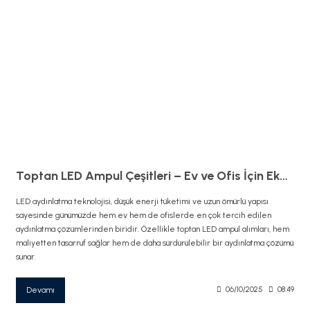
Toptan LED Ampul Çeşitleri – Ev ve Ofis İçin Ekonomik Aydınlatma
LED aydınlatma teknolojisi, düşük enerji tüketimi ve uzun ömürlü yapısı
sayesinde günümüzde hem ev hem de ofislerde en çok tercih edilen
aydınlatma çözümlerinden biridir. Özellikle toptan LED ampul alımları, hem
maliyetten tasarruf sağlar hem de daha sürdürülebilir bir aydınlatma çözümü
sunar.
Devamı
06/10/2025
08:49