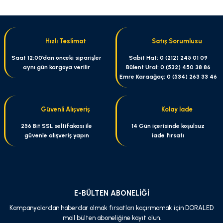
Hızlı Teslimat
Satış Sorumlusu
Saat 12:00’dan önceki siparişler
Sabit Hat: 0 (212) 245 01 09
aynı gün kargoya verilir
Bülent Ural: 0 (532) 450 38 86
Emre Karaağaç: 0 (534) 263 33 46
Güvenli Alışveriş
Kolay İade
256 Bit SSL seltifakası ile
14 Gün içerisinde koşulsuz
güvenle alışveriş yapın
iade fırsatı
E-BÜLTEN ABONELİĞİ
Kampanyalardan haberdar olmak fırsatları kaçırmamak için DORALED
mail bülten aboneliğine kayıt olun.