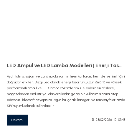
LED Ampul ve LED Lamba Modelleri | Enerji Tasarruflu Aydınlatma – Doraled
Aydınlatma, yaşam ve çalışma alanlarının hem konforunu hem de verimliliğini
doğrudan etkiler. Dizgi Led olarak; enerji tasarruflu, uzun ömürlü ve yüksek
performanslı ampul ve LED lamba çözümlerimizle evlerden ofislere,
mağazalardan endüstriyel alanlara kadar geniş bir kullanım alanına hitap
ediyoruz. İdeasoft altyapısına uygun bu içerik; kategori ve ürün sayfalarınızda
SEO uyumlu olarak kullanılabilir.
Devamı
23/02/2026
09:48