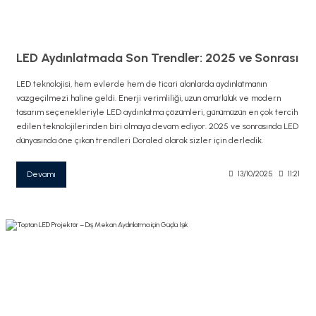
LED Aydınlatmada Son Trendler: 2025 ve Sonrası
LED teknolojisi, hem evlerde hem de ticari alanlarda aydınlatmanın
vazgeçilmezi haline geldi. Enerji verimliliği, uzun ömürlülük ve modern
tasarım seçenekleriyle LED aydınlatma çözümleri, günümüzün en çok tercih
edilen teknolojilerinden biri olmaya devam ediyor. 2025 ve sonrasında LED
dünyasında öne çıkan trendleri Doraled olarak sizler için derledik.
Devamı
13/10/2025
11:21