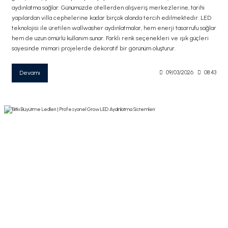
aydınlatma sağlar. Günümüzde otellerden alışveriş merkezlerine, tarihi
yapılardan villa cephelerine kadar birçok alanda tercih edilmektedir. LED
teknolojisi ile üretilen wallwasher aydınlatmalar, hem enerji tasarrufu sağlar
hem de uzun ömürlü kullanım sunar. Farklı renk seçenekleri ve ışık güçleri
sayesinde mimari projelerde dekoratif bir görünüm oluşturur.
Devamı
09/03/2026
08:43