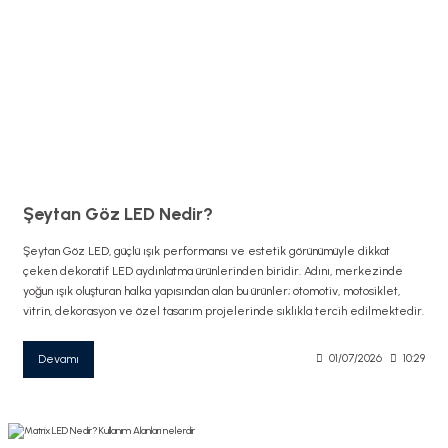
Şeytan Göz LED Nedir?
Şeytan Göz LED, güçlü ışık performansı ve estetik görünümüyle dikkat
çeken dekoratif LED aydınlatma ürünlerinden biridir. Adını, merkezinde
yoğun ışık oluşturan halka yapısından alan bu ürünler; otomotiv, motosiklet,
vitrin, dekorasyon ve özel tasarım projelerinde sıklıkla tercih edilmektedir.
Devamı
01/07/2026
10:29