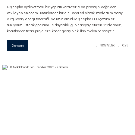
Dış cephe aydınlatması, bir yapının karakterini ve prestijini doğrudan
etkileyen en önemli unsurlardan biridir. DoraLed olarak, modern mimariyi
vurgulayan, enerji tasarruflu ve uzun ömürlü dış cephe LED çözümleri
sunuyoruz. Estetik görünüm ile dayanıklılığı bir araya getiren ürünlerimiz,
konutlardan ticari projelere kadar geniş bir kullanım alanına sahiptir.
Devamı
13/02/2026
10:23