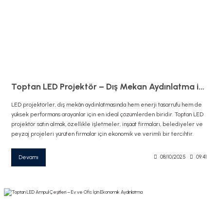
Toptan LED Projektör – Dış Mekan Aydınlatma için Güçlü Işık
LED projektörler, dış mekân aydınlatmasında hem enerji tasarrufu hem de
yüksek performans arayanlar için en ideal çözümlerden biridir. Toptan LED
projektör satın almak, özellikle işletmeler, inşaat firmaları, belediyeler ve
peyzaj projeleri yürüten firmalar için ekonomik ve verimli bir tercihtir.
Devamı
08/10/2025
09:41