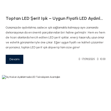
Toptan LED Şerit Işık – Uygun Fiyatlı LED Aydınlatma Çözümleri
Günümüzde aydınlatma, sadece ışık sağlamakla kalmayıp aynı zamanda
dekorasyonun da en önemli parçalarından biri haline gelmiştir. Hem ev hem
de ticari alanlarda tercih edilen LED şerit ışıklar, enerji tasarrufu, uzun ömür
ve estetik görünümleriyle öne çıkar. Eğer uygun fiyatlı ve kaliteli çözümler
arıyorsanız, toptan LED şerit ışık alışverişi tam size göre!
Devamı
17/09/2025
10:33