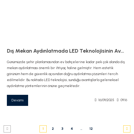
Dış Mekan Aydınlatmada LED Teknolojisinin Avantajları
Günümüzde şehir planlamasından ev bahçelerine kadar pek çok alanda dış
mekan aydınlatması önemli bir ihtiyaç haline gelmiştir. Hem estetik
görünüm hem de güvenlik açısından doğru aydınlatma çözümleri tercih
edilmelidir. Bu noktada LED teknolojisi, sunduğu avantajlarla geleneksel
aydınlatma yöntemlerinin önüne geçmektedir.
Devamı
16/09/2025
09:16
1
2
3
4
..
12