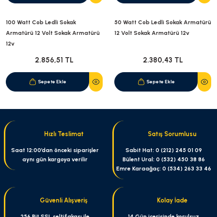
100 Watt Cob Ledli Sokak
50 Watt Cob Ledli Sokak Armatürü
Armatürü 12 Volt Sokak Armatürü
12 Volt Sokak Armatürü 12v
12v
2.856,51 TL
2.380,43 TL
Sepete Ekle
Sepete Ekle
Hızlı Teslimat
Satış Sorumlusu
Saat 12:00’dan önceki siparişler
Sabit Hat: 0 (212) 245 01 09
aynı gün kargoya verilir
Bülent Ural: 0 (532) 450 38 86
Emre Karaağaç: 0 (534) 263 33 46
Güvenli Alışveriş
Kolay İade
256 Bit SSL seltifakası ile
14 Gün içerisinde koşulsuz