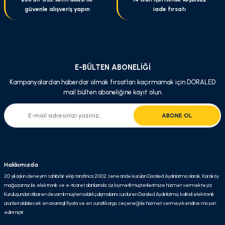
güvenle alışveriş yapın
iade fırsatı
E-BÜLTEN ABONELİĞİ
Kampanyalardan haberdar olmak fırsatları kaçırmamak için DORALED
mail bülten aboneliğine kayıt olun.
ABONE OL
Hakkımızda
20 yılı aşkın deneyim sahibi bir ekip tarafınca 2002 senesinde kurulan Doraled Aydınlatma olarak, Karaköy
mağazamız ile elektronik ve e-ticaret alanlarında siz kıymetli müşterilerimize hizmet vermekteyiz.
Kuruluşundan itibaren devamlı müşteri odaklı çalışmalarını sürdüren Doraled Aydınlatma, kaliteli elektronik
ürünleri olabilecek en avantajlı fiyata ve en süratli kargo seçeneği ile hizmet vermeyi kendine misyon
edinmiştir.