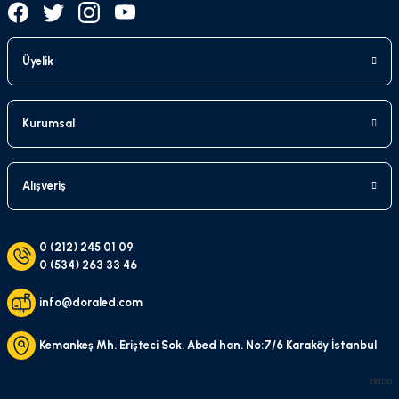
Üyelik
Kurumsal
Alışveriş
0 (212) 245 01 09
0 (534) 263 33 46
info@doraled.com
Kemankeş Mh. Erişteci Sok. Abed han. No:7/6 Karaköy İstanbul
bla bla