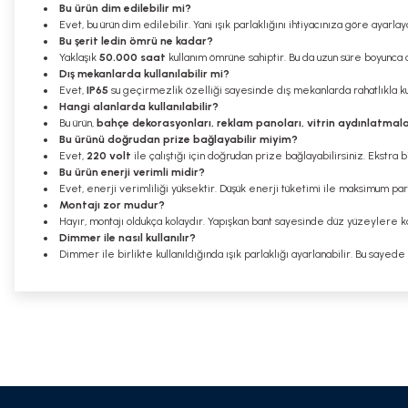
Bu ürün dim edilebilir mi?
Evet, bu ürün dim edilebilir. Yani ışık parlaklığını ihtiyacınıza göre ayarlaya
Bu şerit ledin ömrü ne kadar?
Yaklaşık
50.000 saat
kullanım ömrüne sahiptir. Bu da uzun süre boyunca
Dış mekanlarda kullanılabilir mi?
Evet,
IP65
su geçirmezlik özelliği sayesinde dış mekanlarda rahatlıkla kull
Hangi alanlarda kullanılabilir?
Bu ürün,
bahçe dekorasyonları, reklam panoları, vitrin aydınlatmala
Bu ürünü doğrudan prize bağlayabilir miyim?
Evet,
220 volt
ile çalıştığı için doğrudan prize bağlayabilirsiniz. Ekstra 
Bu ürün enerji verimli midir?
Evet, enerji verimliliği yüksektir. Düşük enerji tüketimi ile maksimum parl
Montajı zor mudur?
Hayır, montajı oldukça kolaydır. Yapışkan bant sayesinde düz yüzeylere kol
Dimmer ile nasıl kullanılır?
Dimmer ile birlikte kullanıldığında ışık parlaklığı ayarlanabilir. Bu sayede
Bu ürünün fiyat bilgisi, resim, ürün açıklamalarında ve diğer konularda
Görüş ve önerileriniz için teşekkür ederiz.
Ürün resmi kalitesiz, bozuk veya görüntülenemiyor.
Ürün açıklamasında eksik bilgiler bulunuyor.