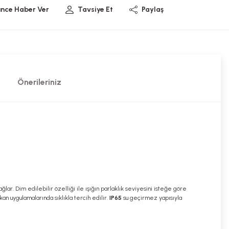
ünce Haber Ver
Tavsiye Et
Paylaş
Önerileriniz
ğlar. Dim edilebilir özelliği ile ışığın parlaklık seviyesini isteğe göre
an uygulamalarında sıklıkla tercih edilir.
IP65
su geçirmez yapısıyla