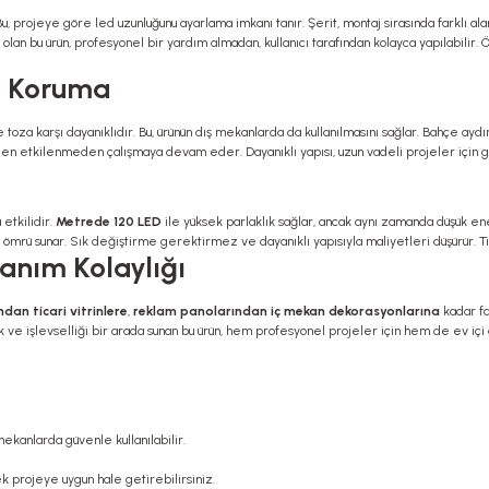
, projeye göre led uzunluğunu ayarlama imkanı tanır. Şerit, montaj sırasında farklı alan
olan bu ürün, profesyonel bir yardım almadan, kullanıcı tarafından kolayca yapılabilir
65 Koruma
ve toza karşı dayanıklıdır. Bu, ürünün dış mekanlarda da kullanılmasını sağlar. Bahçe ayd
n etkilenmeden çalışmaya devam eder. Dayanıklı yapısı, uzun vadeli projeler için gü
 etkilidir.
Metrede 120 LED
ile yüksek parlaklık sağlar, ancak aynı zamanda düşük ene
 ömrü sunar. Sık değiştirme gerektirmez ve dayanıklı yapısıyla maliyetleri düşürür. Ti
anım Kolaylığı
dan ticari vitrinlere
,
reklam panolarından iç mekan dekorasyonlarına
kadar far
ve işlevselliği bir arada sunan bu ürün, hem profesyonel projeler için hem de ev içi d
mekanlarda güvenle kullanılabilir.
ek projeye uygun hale getirebilirsiniz.