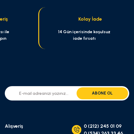
eriş
Kolay İade
ı ile
14 Gün içerisinde koşulsuz
apın
iade fırsatı
ABONE OL
Alışveriş
0 (212) 245 01 09
0 (534) 263 33 46