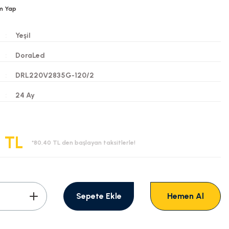
m Yap
Yeşil
DoraLed
DRL220V2835G-120/2
i
24 Ay
 TL
*80,40 TL den başlayan taksitlerle!
Sepete Ekle
Hemen Al