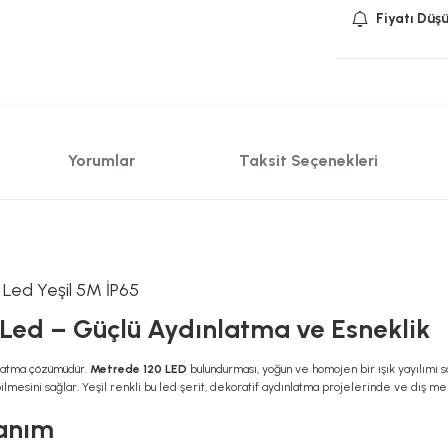
Fiyatı Düş
Yorumlar
Taksit Seçenekleri
 Led Yeşil 5M İP65
it Led – Güçlü Aydınlatma ve Esneklik
ınlatma çözümüdür.
Metrede 120 LED
bulundurması, yoğun ve homojen bir ışık yayılımı sa
ilmesini sağlar. Yeşil renkli bu led şerit, dekoratif aydınlatma projelerinde ve dış mek
lanım