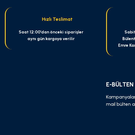
Ürün bilgilerinde hatalar bulunuyor.
Ürün fiyatı diğer sitelerden daha pahalı.
Hızlı Teslimat
Bu ürüne benzer farklı alternatifler olmalı.
Saat 12:00’dan önceki siparişler
Sabit
aynı gün kargoya verilir
Bülent
Emre Ka
E-BÜLTEN
Kampanyalar
mail bülten a