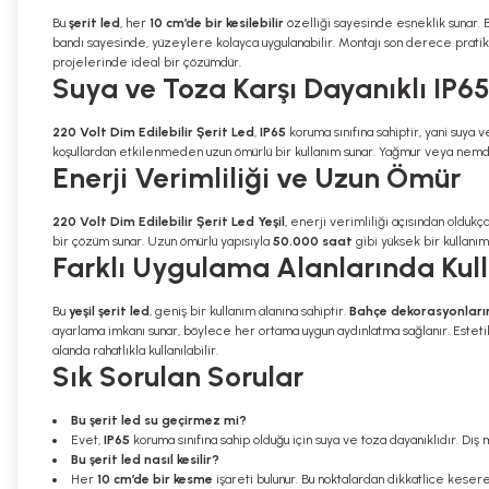
Bu
şerit led
, her
10 cm’de bir kesilebilir
özelliği sayesinde esneklik sunar. Bu
bandı sayesinde, yüzeylere kolayca uygulanabilir. Montajı son derece pratik 
projelerinde ideal bir çözümdür.
Suya ve Toza Karşı Dayanıklı IP
220 Volt Dim Edilebilir Şerit Led
,
IP65
koruma sınıfına sahiptir, yani suya 
koşullardan etkilenmeden uzun ömürlü bir kullanım sunar. Yağmur veya nemde
Enerji Verimliliği ve Uzun Ömür
220 Volt Dim Edilebilir Şerit Led Yeşil
, enerji verimliliği açısından oldukça
bir çözüm sunar. Uzun ömürlü yapısıyla
50.000 saat
gibi yüksek bir kullanım
Farklı Uygulama Alanlarında Kull
Bu
yeşil şerit led
, geniş bir kullanım alanına sahiptir.
Bahçe dekorasyonların
ayarlama imkanı sunar, böylece her ortama uygun aydınlatma sağlanır. Estetik 
alanda rahatlıkla kullanılabilir.
Sık Sorulan Sorular
Bu şerit led su geçirmez mi?
Evet,
IP65
koruma sınıfına sahip olduğu için suya ve toza dayanıklıdır. Dış 
Bu şerit led nasıl kesilir?
Her
10 cm’de bir kesme
işareti bulunur. Bu noktalardan dikkatlice keser