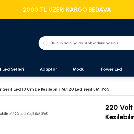
2000 TL ÜZERİ KARGO BEDAVA
t Led Setleri
Adaptör
Modül
Power Led
r Şerit Led 10 Cm De Kesilebilir M/120 Led Yeşil 5M İP65
220 Volt 
Kesilebil