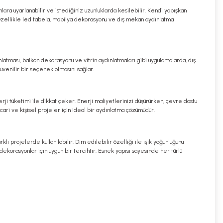
lara uyarlanabilir ve istediğiniz uzunluklarda kesilebilir. Kendi yapışkan
. Özellikle led tabela, mobilya dekorasyonu ve dış mekan aydınlatma
ınlatması, balkon dekorasyonu ve vitrin aydınlatmaları gibi uygulamalarda, dış
venilir bir seçenek olmasını sağlar.
rji tüketimi ile dikkat çeker. Enerji maliyetlerinizi düşürürken, çevre dostu
cari ve kişisel projeler için ideal bir aydınlatma çözümüdür.
klı projelerde kullanılabilir. Dim edilebilir özelliği ile ışık yoğunluğunu
ekorasyonlar için uygun bir tercihtir. Esnek yapısı sayesinde her türlü