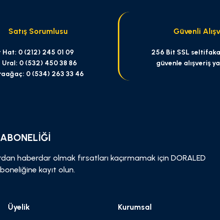
Satış Sorumlusu
Güvenli Alışv
 Hat: 0 (212) 245 01 09
256 Bit SSL seltifakas
 Ural: 0 (532) 450 38 86
güvenle alışveriş y
raağaç: 0 (534) 263 33 46
Gönder
 ABONELİĞİ
dan haberdar olmak fırsatları kaçırmamak için DORALED
boneliğine kayıt olun.
Üyelik
Kurumsal