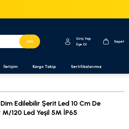
Giriş Yap
ARA
Sepet
Üye Ol
İletişim
Kargo Takip
Sertifikalarımız
Dim Edilebilir Şerit Led 10 Cm De
ir M/120 Led Yeşil 5M İP65