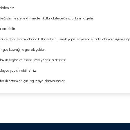
bilirsiniz.
 değiştirme gerektirmeden kullanabileceğiniz anlamına gelir.
anılabilir.
rı
ve daha birçok alanda kullanılabilir. Esnek yapısı sayesinde farklı alanlara uyum sağl
bir güç kaynağına gerek yoktur.
aklık sağlar ve enerji maliyetlerini düşürür.
ayca yapıştırabilirsiniz.
 farklı ortamlar için uygun aydınlatma sağlar.
 yetersiz gördüğünüz noktaları öneri formunu kullanarak tarafımıza iletebilirsi
Bu ürüne ilk yorumu siz yapın!
Yorum Yaz