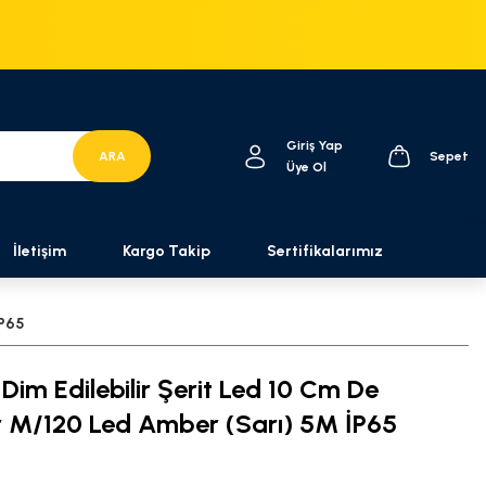
Giriş Yap
ARA
Sepet
Üye Ol
İletişim
Kargo Takip
Sertifikalarımız
İP65
Dim Edilebilir Şerit Led 10 Cm De
lir M/120 Led Amber (Sarı) 5M İP65