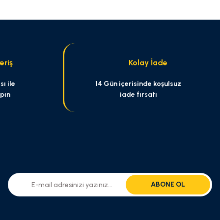
eriş
Kolay İade
ı ile
14 Gün içerisinde koşulsuz
apın
iade fırsatı
ABONE OL