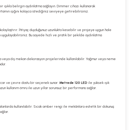
ü bir ışıkla belirgin aydınlatma sağlayın. Dimmer cihazı kullanarak
tamın ışığını kolayca istediğiniz seviyeye getirebilirsiniz.
 kolaylaştırır. İhtiyaç duyduğunuz uzunlukta kesebilir ve projeye uygun hale
ygulayabilirsiniz. Bu sayede hızlı ve pratik bir şekilde aydınlatma
da veya dış mekan dekorasyon projelerinde kullanılabilir. Yağmur veya neme
mdür.
harcar ve çevre dostu bir seçenek sunar.
Metrede 120 LED
ile yüksek ışık
zun kullanım ömrü ile uzun yıllar sorunsuz bir performans sağlar.
 alanlarda kullanılabilir. Sıcak amber rengi ile mekânlara estetik bir dokunuş
ağlar.