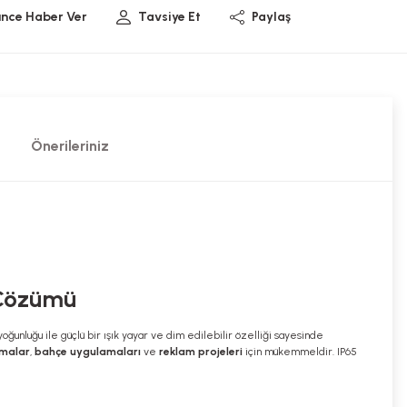
ünce Haber Ver
Tavsiye Et
Paylaş
Önerileriniz
 Çözümü
oğunluğu ile güçlü bir ışık yayar ve dim edilebilir özelliği sayesinde
tmalar
,
bahçe uygulamaları
ve
reklam projeleri
için mükemmeldir. IP65