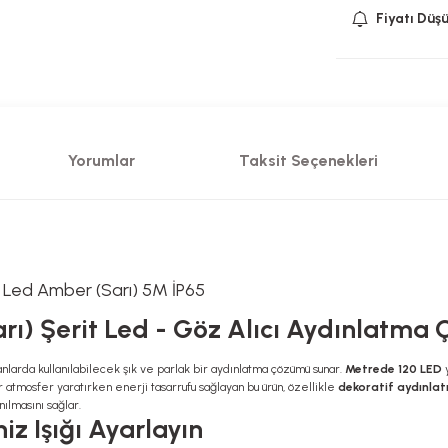
Fiyatı Düş
Yorumlar
Taksit Seçenekleri
0 Led Amber (Sarı) 5M İP65
arı) Şerit Led - Göz Alıcı Aydınlatma
larda kullanılabilecek şık ve parlak bir aydınlatma çözümü sunar.
Metrede 120 LED
y
ir atmosfer yaratırken enerji tasarrufu sağlayan bu ürün, özellikle
dekoratif aydınla
ılmasını sağlar.
niz Işığı Ayarlayın