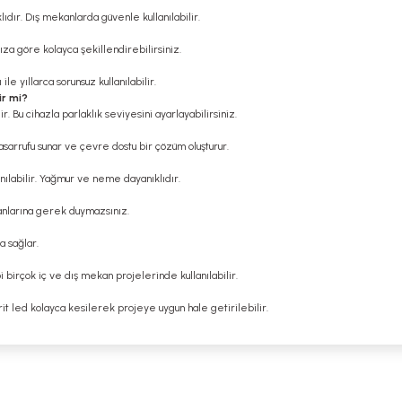
ıdır. Dış mekanlarda güvenle kullanılabilir.
nıza göre kolayca şekillendirebilirsiniz.
le yıllarca sorunsuz kullanılabilir.
ir mi?
r. Bu cihazla parlaklık seviyesini ayarlayabilirsiniz.
tasarrufu sunar ve çevre dostu bir çözüm oluşturur.
ılabilir. Yağmur ve neme dayanıklıdır.
anlarına gerek duymazsınız.
a sağlar.
i birçok iç ve dış mekan projelerinde kullanılabilir.
it led kolayca kesilerek projeye uygun hale getirilebilir.
 yetersiz gördüğünüz noktaları öneri formunu kullanarak tarafımıza iletebilirsi
Bu ürüne ilk yorumu siz yapın!