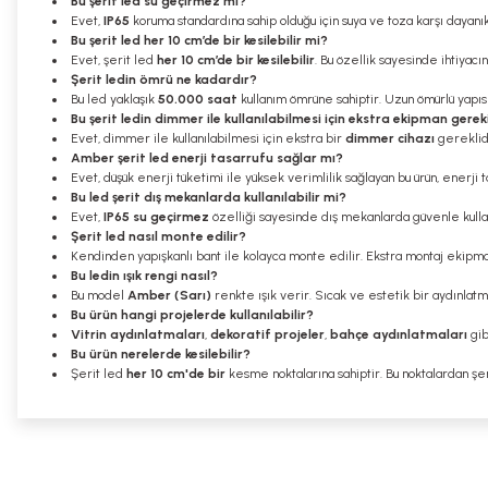
Bu şerit led su geçirmez mi?
Evet,
IP65
koruma standardına sahip olduğu için suya ve toza karşı dayanıkl
Bu şerit led her 10 cm’de bir kesilebilir mi?
Evet, şerit led
her 10 cm’de bir kesilebilir
. Bu özellik sayesinde ihtiyacı
Şerit ledin ömrü ne kadardır?
Bu led yaklaşık
50.000 saat
kullanım ömrüne sahiptir. Uzun ömürlü yapısı i
Bu şerit ledin dimmer ile kullanılabilmesi için ekstra ekipman gerek
Evet, dimmer ile kullanılabilmesi için ekstra bir
dimmer cihazı
gereklidi
Amber şerit led enerji tasarrufu sağlar mı?
Evet, düşük enerji tüketimi ile yüksek verimlilik sağlayan bu ürün, enerji 
Bu led şerit dış mekanlarda kullanılabilir mi?
Evet,
IP65 su geçirmez
özelliği sayesinde dış mekanlarda güvenle kullan
Şerit led nasıl monte edilir?
Kendinden yapışkanlı bant ile kolayca monte edilir. Ekstra montaj ekipm
Bu ledin ışık rengi nasıl?
Bu model
Amber (Sarı)
renkte ışık verir. Sıcak ve estetik bir aydınlatm
Bu ürün hangi projelerde kullanılabilir?
Vitrin aydınlatmaları
,
dekoratif projeler
,
bahçe aydınlatmaları
gib
Bu ürün nerelerde kesilebilir?
Şerit led
her 10 cm'de bir
kesme noktalarına sahiptir. Bu noktalardan şer
Bu ürünün fiyat bilgisi, resim, ürün açıklamalarında ve diğer konularda
Görüş ve önerileriniz için teşekkür ederiz.