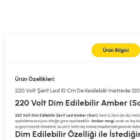
Ürün Bilgisi
Ürün Özellikleri:
220 Volt Şerit Led 10 Cm De Kesilebilir metrede 12
220 Volt Dim Edilebilir Amber (S
220 Volt Dim Edilebilir Şerit Led Amber (Sarı)
, hem iç hem de dış mekan
aydınlatma seviyesi isteğe göre ayarlanabilir.
Amber rengi
, sıcak ve hoş b
su geçirmezlik standardı, bu şerit ledin dış mekan koşullarında güvenle kullan
Dim Edilebilir Özelliği ile İstediği