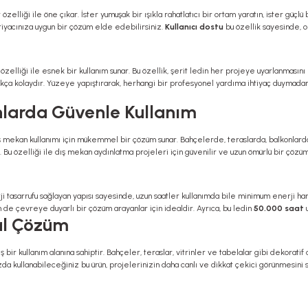
r özelliği ile öne çıkar. İster yumuşak bir ışıkla rahatlatıcı bir ortam yaratın, ister güçl
htiyacınıza uygun bir çözüm elde edebilirsiniz.
Kullanıcı dostu
bu özellik sayesinde, or
özelliği ile esnek bir kullanım sunar. Bu özellik, şerit ledin her projeye uyarlanmasını
ça kolaydır. Yüzeye yapıştırarak, herhangi bir profesyonel yardıma ihtiyaç duymadan u
nlarda Güvenle Kullanım
ış mekan kullanımı için mükemmel bir çözüm sunar. Bahçelerde, teraslarda, balkonlar
. Bu özelliği ile dış mekan aydınlatma projeleri için güvenilir ve uzun ömürlü bir çözü
nerji tasarrufu sağlayan yapısı sayesinde, uzun saatler kullanımda bile minimum enerji 
de çevreye duyarlı bir çözüm arayanlar için idealdir. Ayrıca, bu ledin
50.000 saat
u
al Çözüm
bir kullanım alanına sahiptir. Bahçeler, teraslar, vitrinler ve tabelalar gibi dekoratif
zda kullanabileceğiniz bu ürün, projelerinizin daha canlı ve dikkat çekici görünmesini s