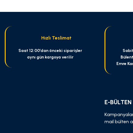
Ürün resmi kalitesiz, bozuk veya görüntülenemiyor.
Ürün açıklamasında eksik bilgiler bulunuyor.
Ürün bilgilerinde hatalar bulunuyor.
Ürün fiyatı diğer sitelerden daha pahalı.
Hızlı Teslimat
Bu ürüne benzer farklı alternatifler olmalı.
Saat 12:00’dan önceki siparişler
Sabit
aynı gün kargoya verilir
Bülent
Emre Ka
E-BÜLTEN
Kampanyalar
mail bülten a