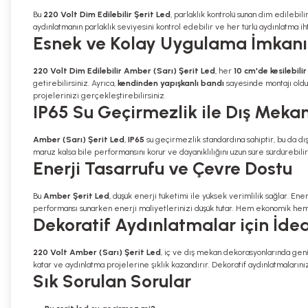
Bu
220 Volt Dim Edilebilir Şerit Led
, parlaklık kontrolü sunan dim edilebili
aydınlatmanın parlaklık seviyesini kontrol edebilir ve her türlü aydınlatma i
Esnek ve Kolay Uygulama İmkanı
220 Volt Dim Edilebilir Amber (Sarı) Şerit Led
, her
10 cm'de kesilebilir
getirebilirsiniz. Ayrıca,
kendinden yapışkanlı bandı
sayesinde montajı olduk
projelerinizi gerçekleştirebilirsiniz.
IP65 Su Geçirmezlik ile Dış Meka
Amber (Sarı) Şerit Led
,
IP65
su geçirmezlik standardına sahiptir, bu da d
maruz kalsa bile performansını korur ve dayanıklılığını uzun süre sürdürebilir
Enerji Tasarrufu ve Çevre Dostu
Bu
Amber Şerit Led
, düşük enerji tüketimi ile yüksek verimlilik sağlar. E
performansı sunarken enerji maliyetlerinizi düşük tutar. Hem ekonomik hem 
Dekoratif Aydınlatmalar için İde
220 Volt Amber (Sarı) Şerit Led
, iç ve dış mekan dekorasyonlarında geniş 
katar ve aydınlatma projelerine şıklık kazandırır. Dekoratif aydınlatmalarını
Sık Sorulan Sorular