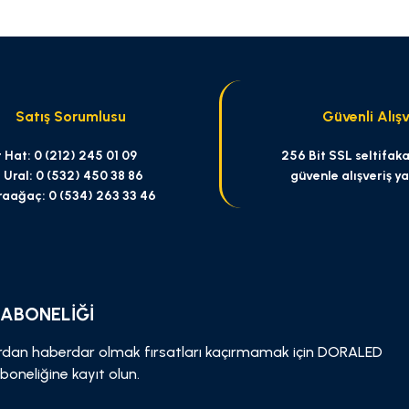
Yorum Yaz
Satış Sorumlusu
Güvenli Alışv
 Hat: 0 (212) 245 01 09
256 Bit SSL seltifakas
 Ural: 0 (532) 450 38 86
güvenle alışveriş y
raağaç: 0 (534) 263 33 46
Gönder
 ABONELİĞİ
dan haberdar olmak fırsatları kaçırmamak için DORALED
boneliğine kayıt olun.