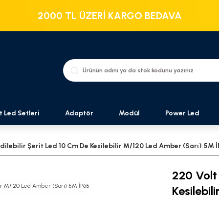
2000 TL ÜZERİ KARGO BEDAVA
t Led Setleri
Adaptör
Modül
Power Led
dilebilir Şerit Led 10 Cm De Kesilebilir M/120 Led Amber (Sarı) 5M 
220 Volt 
Kesilebi