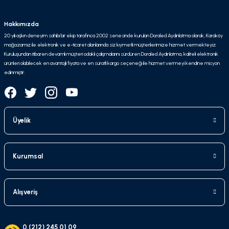
Hakkımızda
20 yılı aşkın deneyim sahibi bir ekip tarafınca 2002 senesinde kurulan Doraled Aydınlatma olarak, Karaköy
mağazamız ile elektronik ve e-ticaret alanlarında siz kıymetli müşterilerimize hizmet vermekteyiz.
Kuruluşundan itibaren devamlı müşteri odaklı çalışmalarını sürdüren Doraled Aydınlatma, kaliteli elektronik
ürünleri olabilecek en avantajlı fiyata ve en süratli kargo seçeneği ile hizmet vermeyi kendine misyon
edinmiştir.
Üyelik
Kurumsal
Alışveriş
0 (212) 245 01 09