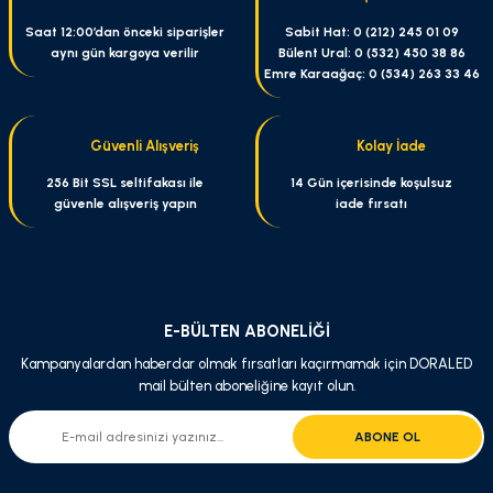
Saat 12:00’dan önceki siparişler
Sabit Hat: 0 (212) 245 01 09
aynı gün kargoya verilir
Bülent Ural: 0 (532) 450 38 86
Emre Karaağaç: 0 (534) 263 33 46
Güvenli Alışveriş
Kolay İade
256 Bit SSL seltifakası ile
14 Gün içerisinde koşulsuz
güvenle alışveriş yapın
iade fırsatı
E-BÜLTEN ABONELİĞİ
Kampanyalardan haberdar olmak fırsatları kaçırmamak için DORALED
mail bülten aboneliğine kayıt olun.
ABONE OL