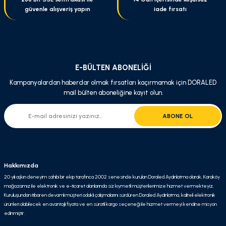
güvenle alışveriş yapın
iade fırsatı
E-BÜLTEN ABONELİĞİ
Kampanyalardan haberdar olmak fırsatları kaçırmamak için DORALED
mail bülten aboneliğine kayıt olun.
ABONE OL
Hakkımızda
20 yılı aşkın deneyim sahibi bir ekip tarafınca 2002 senesinde kurulan Doraled Aydınlatma olarak, Karaköy
mağazamız ile elektronik ve e-ticaret alanlarında siz kıymetli müşterilerimize hizmet vermekteyiz.
Kuruluşundan itibaren devamlı müşteri odaklı çalışmalarını sürdüren Doraled Aydınlatma, kaliteli elektronik
ürünleri olabilecek en avantajlı fiyata ve en süratli kargo seçeneği ile hizmet vermeyi kendine misyon
edinmiştir.