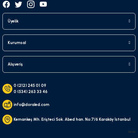
Üyelik
Kurumsal
Alışveriş
0 (212) 245 01 09
0 (534) 263 33 46
info@doraled.com
Kemankeş Mh. Erişteci Sok. Abed han. No:7/6 Karaköy İstanbul
bla bla