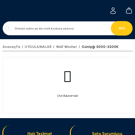
ARA
Anasayfa
UYGULAMALAR
Wall Washer
GünIşığı 3000-3200K
Ürün Bulunamadı.
Hızlı Teslimat
Satış Sorumlusu