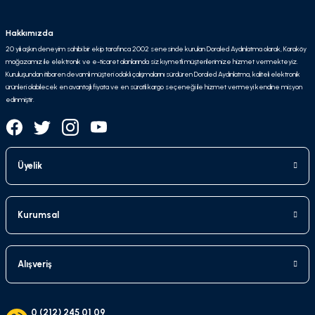
Hakkımızda
20 yılı aşkın deneyim sahibi bir ekip tarafınca 2002 senesinde kurulan Doraled Aydınlatma olarak, Karaköy
mağazamız ile elektronik ve e-ticaret alanlarında siz kıymetli müşterilerimize hizmet vermekteyiz.
Kuruluşundan itibaren devamlı müşteri odaklı çalışmalarını sürdüren Doraled Aydınlatma, kaliteli elektronik
ürünleri olabilecek en avantajlı fiyata ve en süratli kargo seçeneği ile hizmet vermeyi kendine misyon
edinmiştir.
Üyelik
Kurumsal
Alışveriş
0 (212) 245 01 09