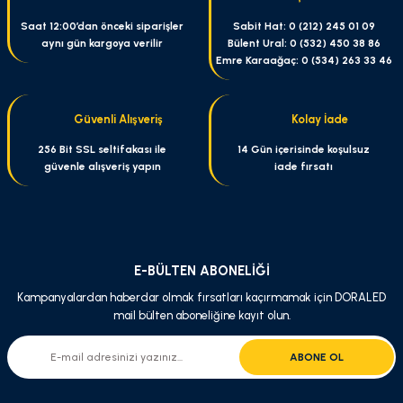
Saat 12:00’dan önceki siparişler
Sabit Hat: 0 (212) 245 01 09
aynı gün kargoya verilir
Bülent Ural: 0 (532) 450 38 86
Emre Karaağaç: 0 (534) 263 33 46
Güvenli Alışveriş
Kolay İade
256 Bit SSL seltifakası ile
14 Gün içerisinde koşulsuz
güvenle alışveriş yapın
iade fırsatı
E-BÜLTEN ABONELİĞİ
Kampanyalardan haberdar olmak fırsatları kaçırmamak için DORALED
mail bülten aboneliğine kayıt olun.
ABONE OL