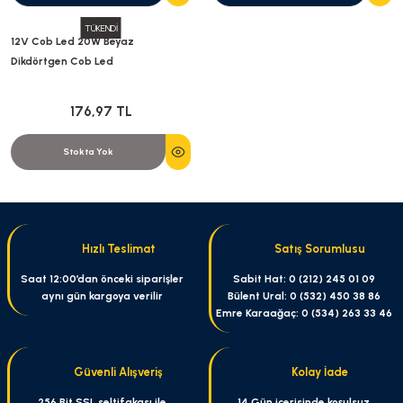
TÜKENDİ
12V Cob Led 20W Beyaz
Dikdörtgen Cob Led
176,97 TL
Stokta Yok
Hızlı Teslimat
Satış Sorumlusu
Saat 12:00’dan önceki siparişler
Sabit Hat: 0 (212) 245 01 09
aynı gün kargoya verilir
Bülent Ural: 0 (532) 450 38 86
Emre Karaağaç: 0 (534) 263 33 46
Güvenli Alışveriş
Kolay İade
256 Bit SSL seltifakası ile
14 Gün içerisinde koşulsuz