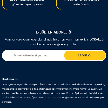
güvenle alışveriş yapın
iade fırsatı
E-BÜLTEN ABONELİĞİ
Kampanyalardan haberdar olmak fırsatları kaçırmamak için DORALED
mail bülten aboneliğine kayıt olun.
ABONE OL
Hakkımızda
20 yılı aşkın deneyim sahibi bir ekip tarafınca 2002 senesinde kurulan Doraled Aydınlatma olarak, Karaköy
mağazamız ile elektronik ve e-ticaret alanlarında siz kıymetli müşterilerimize hizmet vermekteyiz.
Kuruluşundan itibaren devamlı müşteri odaklı çalışmalarını sürdüren Doraled Aydınlatma, kaliteli elektronik
ürünleri olabilecek en avantajlı fiyata ve en süratli kargo seçeneği ile hizmet vermeyi kendine misyon
edinmiştir.