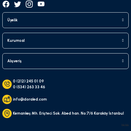
Üyelik
Kurumsal
Alışveriş
0 (212) 245 01 09
0 (534) 263 33 46
info@doraled.com
Kemankeş Mh. Erişteci Sok. Abed han. No:7/6 Karaköy İstanbul
bla bla