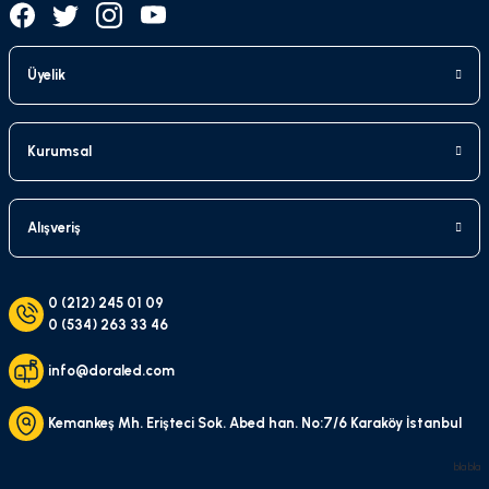
Üyelik
Kurumsal
Alışveriş
0 (212) 245 01 09
0 (534) 263 33 46
info@doraled.com
Kemankeş Mh. Erişteci Sok. Abed han. No:7/6 Karaköy İstanbul
bla bla