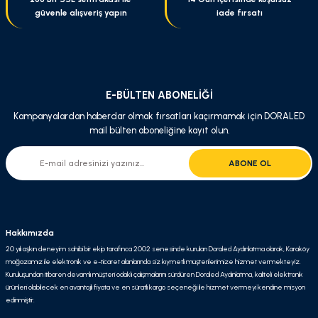
güvenle alışveriş yapın
iade fırsatı
E-BÜLTEN ABONELİĞİ
Kampanyalardan haberdar olmak fırsatları kaçırmamak için DORALED
mail bülten aboneliğine kayıt olun.
ABONE OL
Hakkımızda
20 yılı aşkın deneyim sahibi bir ekip tarafınca 2002 senesinde kurulan Doraled Aydınlatma olarak, Karaköy
mağazamız ile elektronik ve e-ticaret alanlarında siz kıymetli müşterilerimize hizmet vermekteyiz.
Kuruluşundan itibaren devamlı müşteri odaklı çalışmalarını sürdüren Doraled Aydınlatma, kaliteli elektronik
ürünleri olabilecek en avantajlı fiyata ve en süratli kargo seçeneği ile hizmet vermeyi kendine misyon
edinmiştir.