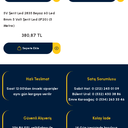
5V Şerit Led 2835 Beyaz 60 Led
8mm 5 Volt Şerit Led (IP20) (5
Metre)
380,87 TL
Sepete Ekle
Hızlı Teslimat
Satış Sorumlusu
Saat 12:00’dan önceki siparişler
Sabit Hat: 0 (212) 245 01 09
aynı gün kargoya verilir
Bülent Ural: 0 (532) 450 38 86
Emre Karaağaç: 0 (534) 263 33 46
Güvenli Alışveriş
Kolay İade
256 Bit SSL seltifakası ile
14 Gün içerisinde koşulsuz