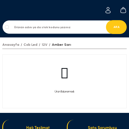
ARA
Anasayfa
Cob Led
12V
Amber Sarı
Ürün Bulunamadı.
Hızlı Teslimat
Satış Sorumlusu