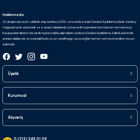
Hakkımızda
20 yılı aşkın deneyim sahibi bir ekip tarafınca 2002 senesinde kurulan Doraled Aydınlatma olarak, Karaköy
mağazamız ile elektronik ve e-ticaret alanlarında siz kıymetli müşterilerimize hizmet vermekteyiz.
Kuruluşundan itibaren devamlı müşteri odaklı çalışmalarını sürdüren Doraled Aydınlatma, kaliteli elektronik
ürünleri olabilecek en avantajlı fiyata ve en süratli kargo seçeneği ile hizmet vermeyi kendine misyon
edinmiştir.
Üyelik
Kurumsal
Alışveriş
0 (212) 245 01 09