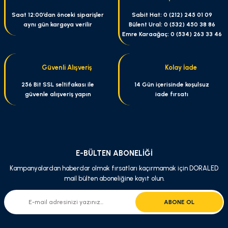
Saat 12:00’dan önceki siparişler
Sabit Hat: 0 (212) 245 01 09
aynı gün kargoya verilir
Bülent Ural: 0 (532) 450 38 86
Emre Karaağaç: 0 (534) 263 33 46
Güvenli Alışveriş
Kolay İade
256 Bit SSL seltifakası ile
14 Gün içerisinde koşulsuz
güvenle alışveriş yapın
iade fırsatı
E-BÜLTEN ABONELİĞİ
Kampanyalardan haberdar olmak fırsatları kaçırmamak için DORALED
mail bülten aboneliğine kayıt olun.
ABONE OL