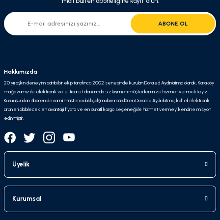
mail bülten aboneliğine kayıt olun.
ABONE OL
Hakkımızda
20 yılı aşkın deneyim sahibi bir ekip tarafınca 2002 senesinde kurulan Doraled Aydınlatma olarak, Karaköy
mağazamız ile elektronik ve e-ticaret alanlarında siz kıymetli müşterilerimize hizmet vermekteyiz.
Kuruluşundan itibaren devamlı müşteri odaklı çalışmalarını sürdüren Doraled Aydınlatma, kaliteli elektronik
ürünleri olabilecek en avantajlı fiyata ve en süratli kargo seçeneği ile hizmet vermeyi kendine misyon
edinmiştir.
Üyelik
Kurumsal