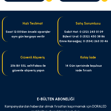
Hızlı Teslimat
Satış Sorumlusu
Saat 12:00’dan önceki siparişler
Sabit Hat: 0 (212) 245 01 09
aynı gün kargoya verilir
Bülent Ural: 0 (532) 450 38 86
Emre Karaağaç: 0 (534) 263 33 46
Güvenli Alışveriş
Kolay İade
256 Bit SSL seltifakası ile
14 Gün içerisinde koşulsuz
güvenle alışveriş yapın
iade fırsatı
E-BÜLTEN ABONELİĞİ
Kampanyalardan haberdar olmak fırsatları kaçırmamak için DORALED