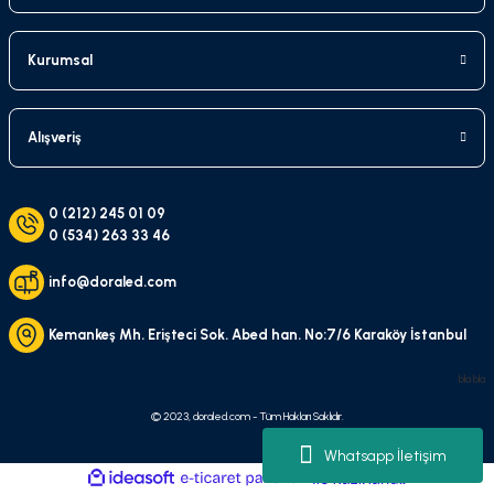
Kurumsal
Alışveriş
0 (212) 245 01 09
0 (534) 263 33 46
info@doraled.com
Kemankeş Mh. Erişteci Sok. Abed han. No:7/6 Karaköy İstanbul
bla bla
© 2023, doraled.com - Tüm Hakları Saklıdır.
Whatsapp İletişim
ideasoft
ile
e-
hazırlandı.