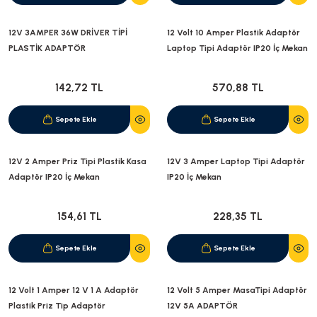
12V 3AMPER 36W DRİVER TİPİ
12 Volt 10 Amper Plastik Adaptör
PLASTİK ADAPTÖR
Laptop Tipi Adaptör IP20 İç Mekan
142,72 TL
570,88 TL
Sepete Ekle
Sepete Ekle
12V 2 Amper Priz Tipi Plastik Kasa
12V 3 Amper Laptop Tipi Adaptör
Adaptör IP20 İç Mekan
IP20 İç Mekan
154,61 TL
228,35 TL
Sepete Ekle
Sepete Ekle
12 Volt 1 Amper 12 V 1 A Adaptör
12 Volt 5 Amper MasaTipi Adaptör
Plastik Priz Tip Adaptör
12V 5A ADAPTÖR