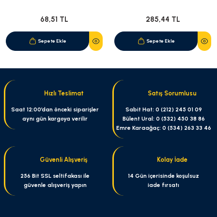
68,51 TL
285,44 TL
Sepete Ekle
Sepete Ekle
Hızlı Teslimat
Satış Sorumlusu
Saat 12:00’dan önceki siparişler
Sabit Hat: 0 (212) 245 01 09
aynı gün kargoya verilir
Bülent Ural: 0 (532) 450 38 86
Emre Karaağaç: 0 (534) 263 33 46
Güvenli Alışveriş
Kolay İade
256 Bit SSL seltifakası ile
14 Gün içerisinde koşulsuz
güvenle alışveriş yapın
iade fırsatı