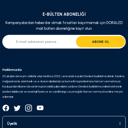
E-BÜLTEN ABONELİĞİ
Kampanyalardan haberdar olmak fırsatları kaçırmamak için DORALED
mail bülten aboneliğine kayıt olun.
ABONE OL
Hakkımızda
20 yılı aşkın deneyim sahibi bir ekip tarafınca 2002 senesinde kurulan Doraled Aydınlatma olarak, Karaköy
mağazamız ile elektronik ve e-ticaret alanlarında siz kıymetli müşterilerimize hizmet vermekteyiz.
Kuruluşundan itibaren devamlı müşteri odaklı çalışmalarını sürdüren Doraled Aydınlatma, kaliteli elektronik
ürünleri olabilecek en avantajlı fiyata ve en süratli kargo seçeneği ile hizmet vermeyi kendine misyon
edinmiştir.
Üyelik