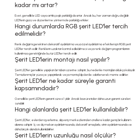
kadar mı artar?
Evet, genellikle LED sayısı arttıkça ışık parlaklığı da artar. Ancak bu, her zaman doğru değildir.
LED'lerin gücü ve düzenleme yöntemi de parlaklığı etkiler.
Hangi durumlarda RGB şerit LED'ler tercih
edilmelidir?
Renk değişimi gerektiren dekoratif aydınlatma veya özel aydınlatma efektleri için RGB şerit
LED'ler tercih edilir. Renklerin uzaktan kontrol edilebilmesi veya renk değişim programlarının
kullanılması gerektiğinde bu tür LED'ler tercih edilir.
Şerit LED'lerin montajı nasıl yapılır?
Şerit LED'ler genellikle yapışkan bir taban üzerine sahiptir, bu nedenle montajları oldukça kolaydır.
Temizlenmiş bir yüzeye yapıştırılarak veya montaj klipsleri ile sabitlenerek monte edilirler.
Şerit LED'ler ne kadar süreyle garanti
kapsamındadır?
Genellikle şerit LED'lerin garanti süresi 1 yıldır. Ancak bazı üreticiler daha uzun garanti süreleri
sunabilir.
Hangi alanlarda şerit LED'ler kullanılabilir?
Şerit LED'ler, evlerden işyerlerine, alışveriş merkezlerinden otellere kadar geniş bir kullanım
alanına sahiptir. İç ve dış mekan aydınlatmasında, dekoratif amaçlarla, vitrin aydınlatmasında ve
daha birçok alanda kullanılabilirler.
Şerit LED'lerin uzunluğu nasıl ölçülür?