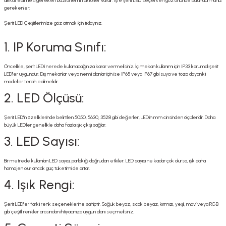
dikkat edilmesi gereken bazı önemli faktörler vardır. İşte şerit LED seçerken göz önünde bulundurmanız
gerekenler:
Şerit LED Çeşitlerimize göz atmak için tıklayınız.
1. IP Koruma Sınıfı:
Öncelikle, şerit LED'i nerede kullanacağınıza karar vermelisiniz. İç mekan kullanımı için IP33 korumalı şerit
LED'ler uygundur. Dış mekanlar veya nemli alanlar için ise IP65 veya IP67 gibi suya ve toza dayanıklı
modeller tercih edilmelidir.
2. LED Ölçüsü:
Şerit LED'in özelliklerinde belirtilen 5050, 5630, 3528 gibi değerler, LED'in mm cinsinden ölçüleridir. Daha
büyük LED'ler genellikle daha fazla ışık çıkışı sağlar.
3. LED Sayısı:
Bir metrede kullanılan LED sayısı, parlaklığı doğrudan etkiler. LED sayısı ne kadar çok olursa, ışık daha
homojen olur ancak güç tüketimi de artar.
4. Işık Rengi:
Şerit LED'ler farklı renk seçeneklerine sahiptir. Soğuk beyaz, sıcak beyaz, kırmızı, yeşil, mavi veya RGB
gibi çeşitli renkler arasından ihtiyacınıza uygun olanı seçmelisiniz.