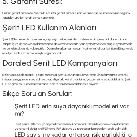
5. Garanti Süresi:
Ürünün garanti süresi de önemlidir. Uzun bir garanti süresi sunan ve arıza durumunda kolaylıkla değişim
yapabilen ürünleri tercih etmek önemlidir.
Şerit LED Kullanım Alanları:
Şerit LED'ler, evlerden işyerlerine, alışveriş merkezlerinden otellere kadar geniş bir kullanım alanına
sahiptir. İç ve dış mekan aydınlatmasında, dekoratif amaçlarla, vitrin aydınlatmasında, araç içi aydınlatmada
ve daha birçok alanda kullanılabilirler. Doraled markamızın
uygun fiyatlı ve kaliteli ürünlerini istediğiniz yerde
rahatça tercih etmenize kolaylık sağlamaktadır.
Doraled Şerit LED Kampanyaları:
Bizler Doraled ailesi olarak, çeşitli kampanyalı şerit LED ürünleri sunmaktayız. Ürünlerimizi inceleyerek
ihtiyacınıza uygun olanı seçebilir ve uygun fiyatlarla kaliteli aydınlatma çözümlerine sahip olabilirsiniz. Şerit
LED seçimi konusunda kararsızsanız, sizlere yardımcı olmaktan onur duyarız.
Sıkça Sorulan Sorular:
Şerit LED'lerin suya dayanıklı modelleri var
mı?
Evet, şerit LED'lerin suya dayanıklı modelleri bulunmaktadır. Özellikle dış mekan aydınlatması
veya nemli alanlar için IP65 veya IP67 gibi suya ve toza dayanıklı modeller tercih edilmelidir.
LED sayısı ne kadar artarsa, ışık parlaklığı o