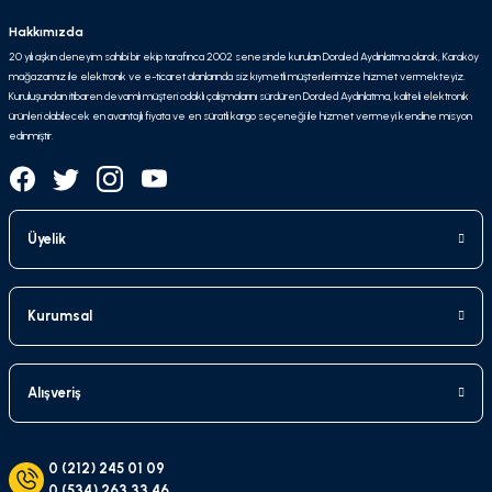
Hakkımızda
20 yılı aşkın deneyim sahibi bir ekip tarafınca 2002 senesinde kurulan Doraled Aydınlatma olarak, Karaköy
mağazamız ile elektronik ve e-ticaret alanlarında siz kıymetli müşterilerimize hizmet vermekteyiz.
Kuruluşundan itibaren devamlı müşteri odaklı çalışmalarını sürdüren Doraled Aydınlatma, kaliteli elektronik
ürünleri olabilecek en avantajlı fiyata ve en süratli kargo seçeneği ile hizmet vermeyi kendine misyon
edinmiştir.
Üyelik
Kurumsal
Alışveriş
0 (212) 245 01 09
0 (534) 263 33 46