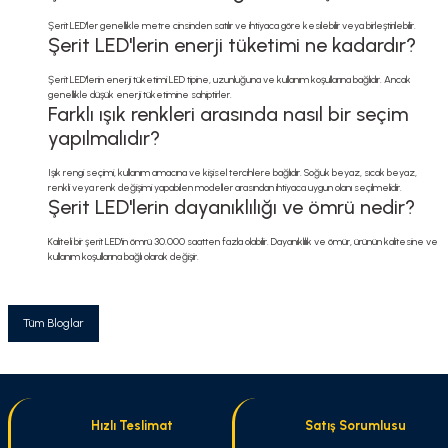
Şerit LED'ler genellikle metre cinsinden satılır ve ihtiyaca göre kesilebilir veya birleştirilebilir.
Şerit LED'lerin enerji tüketimi ne kadardır?
Şerit LED'lerin enerji tüketimi LED tipine, uzunluğuna ve kullanım koşullarına bağlıdır. Ancak
genellikle düşük enerji tüketimine sahiptirler.
Farklı ışık renkleri arasında nasıl bir seçim
yapılmalıdır?
Işık rengi seçimi, kullanım amacına ve kişisel tercihlere bağlıdır. Soğuk beyaz, sıcak beyaz,
renkli veya renk değişimi yapabilen modeller arasından ihtiyaca uygun olanı seçilmelidir.
Şerit LED'lerin dayanıklılığı ve ömrü nedir?
Kaliteli bir şerit LED'in ömrü 30.000 saatten fazla olabilir. Dayanıklılık ve ömür, ürünün kalitesine ve
kullanım koşullarına bağlı olarak değişir.
Tüm Bloglar
Hızlı Teslimat
Satış Sorumlusu