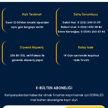
Hızlı Teslimat
Satış Sorumlusu
Saat 12:00’dan önceki siparişler
Sabit Hat: 0 (212) 245 01 09
aynı gün kargoya verilir
Bülent Ural: 0 (532) 450 38 86
Emre Karaağaç: 0 (534) 263 33 46
Güvenli Alışveriş
Kolay İade
256 Bit SSL seltifakası ile
14 Gün içerisinde koşulsuz
güvenle alışveriş yapın
iade fırsatı
E-BÜLTEN ABONELİĞİ
Kampanyalardan haberdar olmak fırsatları kaçırmamak için DORALED
mail bülten aboneliğine kayıt olun.