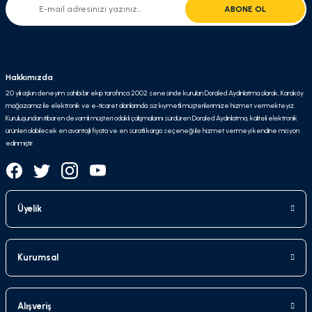
ABONE OL
Hakkımızda
20 yılı aşkın deneyim sahibi bir ekip tarafınca 2002 senesinde kurulan Doraled Aydınlatma olarak, Karaköy
mağazamız ile elektronik ve e-ticaret alanlarında siz kıymetli müşterilerimize hizmet vermekteyiz.
Kuruluşundan itibaren devamlı müşteri odaklı çalışmalarını sürdüren Doraled Aydınlatma, kaliteli elektronik
ürünleri olabilecek en avantajlı fiyata ve en süratli kargo seçeneği ile hizmet vermeyi kendine misyon
edinmiştir.
Üyelik
Kurumsal
Alışveriş