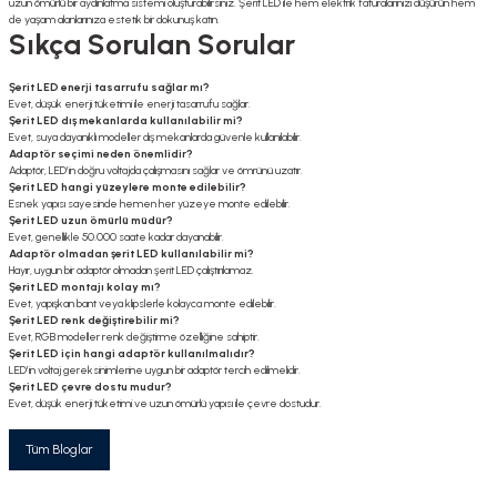
uzun ömürlü bir aydınlatma sistemi oluşturabilirsiniz. Şerit LED ile hem elektrik faturalarınızı düşürün hem
de yaşam alanlarınıza estetik bir dokunuş katın.
Sıkça Sorulan Sorular
Şerit LED enerji tasarrufu sağlar mı?
Evet, düşük enerji tüketimi ile enerji tasarrufu sağlar.
Şerit LED dış mekanlarda kullanılabilir mi?
Evet, suya dayanıklı modeller dış mekanlarda güvenle kullanılabilir.
Adaptör seçimi neden önemlidir?
Adaptör, LED’in doğru voltajda çalışmasını sağlar ve ömrünü uzatır.
Şerit LED hangi yüzeylere monte edilebilir?
Esnek yapısı sayesinde hemen her yüzeye monte edilebilir.
Şerit LED uzun ömürlü müdür?
Evet, genellikle 50.000 saate kadar dayanabilir.
Adaptör olmadan şerit LED kullanılabilir mi?
Hayır, uygun bir adaptör olmadan şerit LED çalıştırılamaz.
Şerit LED montajı kolay mı?
Evet, yapışkan bant veya klipslerle kolayca monte edilebilir.
Şerit LED renk değiştirebilir mi?
Evet, RGB modeller renk değiştirme özelliğine sahiptir.
Şerit LED için hangi adaptör kullanılmalıdır?
LED’in voltaj gereksinimlerine uygun bir adaptör tercih edilmelidir.
Şerit LED çevre dostu mudur?
Evet, düşük enerji tüketimi ve uzun ömürlü yapısı ile çevre dostudur.
Tüm Bloglar