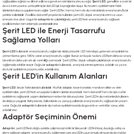
sağlayabileceğinizi ve dikkat edilmesi gereken noktaları inceleyeceğiz.
Şerit LED
, genellikle esnek bir
devre kartı üzerine yerleştirilmiş bir dizi LED ışık kaynağından oluşur. Bu tasarım, aydınlatmanın farklı
alanlarda kolayca uygulanmasını sağlar. Şerit LED'ler, hem iç hem de dış mekanlarda enerji tasarruflu bir
şekilde kullanılabilir. Özellikle dekoratif projelerde kullanılan şerit LED, düşük enerji tüketimi ve uzun
ömrüyle öne çıkar. Uygun bir
adaptör
ile çalıştırıldığında, şerit LED’lerin enerji tasarrufu sağlayan
özelliklerinden tam anlamıyla yararlanabilirsiniz.
Şerit LED ile Enerji Tasarrufu
Sağlama Yolları
Şerit LED
kullanarak enerji tasarrufu sağlamak oldukça basittir. LED teknolojisi, geleneksel aydınlatma
yöntemlerine göre %80'e varan enerji tasarrufu sağlar. Bunun en büyük nedeni, LED'lerin daha az enerji
tüketirken daha yüksek ışık verimliliği sunmasıdır. Şerit LED'ler, düşük voltajda çalıştıkları için enerji tasarrufu
sağlamada etkili bir araçtır. Doğru bir
adaptör
kullanarak, enerji tüketimini optimize edebilir ve çevre
dostu bir aydınlatma çözümü elde edebilirsiniz.
Şerit LED'in Kullanım Alanları
Şerit LED
, birçok farklı alanda kullanılabilir. Mutfak dolapları, tavan kenarları, merdiven altları ve vitrin
aydınlatmaları, şerit LED’lerin en popüler kullanım alanları arasındadır. Hem dekoratif hem de işlevsel bir
aydınlatma sağlayarak yaşam alanlarınıza modern bir dokunuş katar. Şerit LED’in dış mekanlarda kullanımı
da oldukça yaygındır. Bahçelerde, balkonlarda ve yürüyüş yollarında enerji tasarrufu sağlayan bir çözüm
sunar. Doğru bir
adaptör
kullanarak dış mekan aydınlatmasında da güvenli ve verimli bir sonuç elde
edebilirsiniz.
Adaptör Seçiminin Önemi
Adaptör
, şerit LED'lerin doğru şekilde çalışması için kritik bir bileşendir. LED'in ihtiyaç duyduğu voltaj ve
akımı sağlayan adaptör, enerji tasarrufu sağlamanın yanı sıra LED'in uzun ömürlü olmasını da destekler.