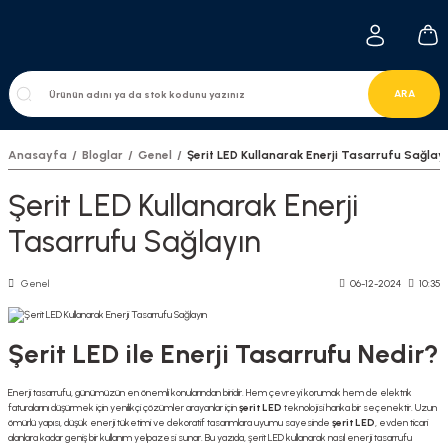
ARA
Anasayfa
Bloglar
Genel
Şerit LED Kullanarak Enerji Tasarrufu Sağlay
Şerit LED Kullanarak Enerji
Tasarrufu Sağlayın
Genel
06-12-2024
10:35
Şerit LED ile Enerji Tasarrufu Nedir?
Enerji tasarrufu, günümüzün en önemli konularından biridir. Hem çevreyi korumak hem de elektrik
faturalarını düşürmek için yenilikçi çözümler arayanlar için
şerit LED
teknolojisi harika bir seçenektir. Uzun
ömürlü yapısı, düşük enerji tüketimi ve dekoratif tasarımlara uyumu sayesinde
şerit LED
, evden ticari
alanlara kadar geniş bir kullanım yelpazesi sunar. Bu yazıda, şerit LED kullanarak nasıl enerji tasarrufu