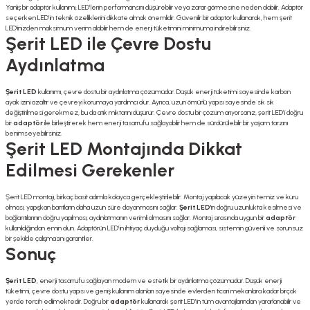
Yanlış bir adaptör kullanımı, LED’lerin performansını düşürebilir veya zarar görmesine neden olabilir. Adaptör
seçerken LED’in teknik özelliklerini dikkate almak önemlidir. Güvenilir bir adaptör kullanarak, hem şerit
LED'inizden maksimum verim alabilir hem de enerji tüketimini minimuma indirebilirsiniz.
Şerit LED ile Çevre Dostu
Aydınlatma
Şerit LED
kullanımı, çevre dostu bir aydınlatma çözümüdür. Düşük enerji tüketimi sayesinde karbon
ayak izini azaltır ve çevreyi korumaya yardımcı olur. Ayrıca, uzun ömürlü yapısı sayesinde sık sık
değiştirilmesi gerekmez, bu da atık miktarını düşürür. Çevre dostu bir çözüm arıyorsanız, şerit LED’i doğru
bir
adaptör
ile birleştirerek hem enerji tasarrufu sağlayabilir hem de sürdürülebilir bir yaşam tarzını
benimseyebilirsiniz.
Şerit LED Montajında Dikkat
Edilmesi Gerekenler
Şerit LED montajı, birkaç basit adımla kolayca gerçekleştirilebilir. Montaj yapılacak yüzeyin temiz ve kuru
olması, yapışkan bantların daha uzun süre dayanmasını sağlar.
Şerit LED
'in doğru uzunlukta kesilmesi ve
bağlantılarının doğru yapılması, aydınlatmanın verimli olmasını sağlar. Montaj sırasında uygun bir
adaptör
kullanıldığından emin olun. Adaptörün LED’in ihtiyaç duyduğu voltajı sağlaması, sistemin güvenli ve sorunsuz
bir şekilde çalışmasını garantiler.
Sonuç
Şerit LED
, enerji tasarrufu sağlayan modern ve estetik bir aydınlatma çözümüdür. Düşük enerji
tüketimi, çevre dostu yapısı ve geniş kullanım alanları sayesinde evlerden ticari mekanlara kadar birçok
yerde tercih edilmektedir. Doğru bir
adaptör
kullanarak şerit LED’in tüm avantajlarından yararlanabilir ve