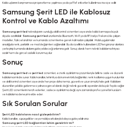
Kablo uçlarının karışmaması için işaretleme yapılması ya da şeffaf etiketler kullanılması tavsiye edilir.
Samsung Şerit LED ile Kablosuz
Kontrol ve Kablo Azaltımı
Samsung şerit led
teknolojisinin sunduğu akıllı kontrol sistemleri sayesinde kablo karmaşası büyük
ölçüde azaltılabilir.
Samsung şerit led
ürünlerinde Bluetooth, Wi-Fi ya da RF (radyo frekansı) ile çalışan
modeller, fiziksel anahtar ve kumanda sistemlerine gerek kalmadan çalışabilir. Mobil uygulamalar
aracılığıyla renk, parlaklık ve mod değişimleri sağlanabilir. Bu da özellikle kullanıcıların LED’leri görünür alanlara
yerleştirip kumanda alıcılarını gizleyebileceği anlamına gelir. Sonuç olarak hem teknik kablolama ihtiyacı
azalır hem de görsel sadelik korunmuş olur.
Sonuç
Samsung şerit led
ve
şerit led
sistemleri, estetik aydınlatma çözümleriyle birlikte sade ve düzenli
kablolama imkânı sunar. Kablo kanalları, lehimli ya da konnektörlü bağlantılar, renk kodlarına uygun kurulumlar
ve akıllı kontrol sistemleri sayesinde her proje daha temiz, güvenli ve uzun ömürlü hale gelir. Kabloların
düzenli bir şekilde gizlenmesi yalnızca görsel olarak değil, teknik güvenlik açısından da büyük fayda sağlar.
Şerit LED sistemlerini tercih edenler, sadece aydınlatma değil, aynı zamanda profesyonel bir kurulum
ve kablolama deneyimi elde eder.
Sık Sorulan Sorular
Şerit LED kablolarını nasıl gizleyebilirim?
Kablo kanalları, süpürgelikler veya mobilya arkalarıyla kolayca gizleyebilirsiniz.
Samsung şerit LED bağlantıları lehim gerektirir mi?