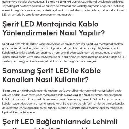
gizlenmeye son derece uygundur.
Samsung şerit led
ürünleri, uzun metrajlı uygulamalarda dahi az
sayıda bağlantı noktasıyla çalışabilir ve bu sayede ortamda kablo kalabalığı oluşmasını engeller. Özellikle iç
mekânlarda görünür kablolar hem estetik açıdan rahatsız edici hem de temizlik açısından zorluk oluşturur.
LED sistemlerle bu sorunların önüne geçmek mümkündür.
Şerit LED Montajında Kablo
Yönlendirmeleri Nasıl Yapılır?
Şerit led
sistemleri kurarken kablo yönlendirmeleri büyük önem taşır.
Şerit led
montajında kabloların
görünmeyecek şekilde gizlenmesi için alçıpan kenarları, mobilya arkaları ya da profil içleri tercih edilir.
Kabloların düz ve kısa yollarla yönlendirilmesi hem enerji kaybını azaltır hem de ısı oluşumunu engeller.
Ayrıca, kablo kanalları veya kablo sabitleyici klipsler ile düzenli bir sistem kurmak mümkündür. Böylece LED
şeritler yalnızca ışığı ile dikkat çeker, arkadaki sistemler ise görünmez hale gelir.
Samsung Şerit LED ile Kablo
Kanalları Nasıl Kullanılır?
Samsung şerit led
uygulamalarında kabloların profesyonel biçimde yönlendirilmesi için kablo kanalları
oldukça etkilidir. Duvar, tavan ya da mobilya üzerinde
Samsung şerit led
sistemine enerji sağlayan
kablolar, plastik veya alüminyum kablo kanalları sayesinde kolayca gizlenebilir. Bu kanallar aynı zamanda
kabloları tozdan, darbeden ve neme karşı da korur. Beyaz, siyah, gri gibi farklı renklerde üretilen kanallar,
dekorasyona uyum sağlayarak görsel bütünlük oluşturur. Kullanıcılar kablo kanallarını yapışkanlı, vidalı ya da
klipsli şekilde monte edebilir.
Şerit LED Bağlantılarında Lehimli