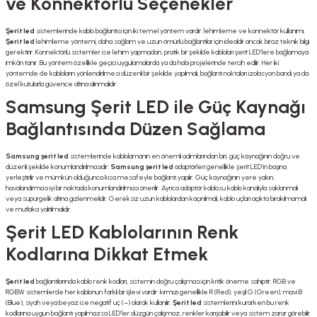
ve Konnektörlü Seçenekler
Şerit led
sistemlerinde kablo bağlantısı için iki temel yöntem vardır: lehimleme ve konnektör kullanımı.
Şerit led
lehimleme yöntemi, daha sağlam ve uzun ömürlü bağlantılar için idealdir ancak biraz teknik bilgi
gerektirir. Konnektörlü sistemler ise lehim yapmadan, pratik bir şekilde kabloları şerit LED’lere bağlamaya
imkân tanır. Bu yöntem özellikle geçici uygulamalarda ya da hobi projelerinde tercih edilir. Her iki
yöntemde de kabloların yönlendirilmesi düzenli bir şekilde yapılmalı, bağlantı noktaları izolasyon bandı ya da
özel kutularla güvence altına alınmalıdır.
Samsung Şerit LED ile Güç Kaynağı
Bağlantısında Düzen Sağlama
Samsung şerit led
sistemlerinde kablolamanın en önemli adımlarından biri, güç kaynağının doğru ve
düzenli şekilde konumlandırılmasıdır.
Samsung şerit led
adaptörleri genellikle şerit LED’in başına
yerleştirilir ve mümkün olduğunca kısa mesafeyle bağlantı yapılır. Güç kaynağının yere yakın,
havalandırması iyi bir noktada konumlandırılması önerilir. Ayrıca adaptör kablosu kablo kanalıyla saklanmalı
veya süpürgelik altına gizlenmelidir. Gereksiz uzun kablolardan kaçınılmalı, kablo uçları açıkta bırakılmamalı
ve mutlaka yalıtılmalıdır.
Şerit LED Kablolarının Renk
Kodlarına Dikkat Etmek
Şerit led
bağlantılarında kablo renk kodları, sistemin doğru çalışması için kritik öneme sahiptir. RGB ve
RGBW sistemlerde her kablonun farklı bir işlevi vardır: kırmızı genellikle R (Red), yeşil G (Green), mavi B
(Blue), siyah veya beyaz ise negatif uç (–) olarak kullanılır.
Şerit led
sistemlerini kurarken bu renk
kodlarına uygun bağlantı yapılmazsa LED’ler düzgün çalışmaz, renkler karışabilir veya sistem zarar görebilir.