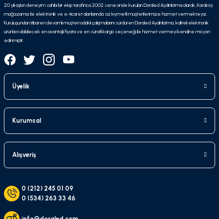
20 yılı aşkın deneyim sahibi bir ekip tarafınca 2002 senesinde kurulan Doraled Aydınlatma olarak, Karaköy
mağazamız ile elektronik ve e-ticaret alanlarında siz kıymetli müşterilerimize hizmet vermekteyiz.
Kuruluşundan itibaren devamlı müşteri odaklı çalışmalarını sürdüren Doraled Aydınlatma, kaliteli elektronik
ürünleri olabilecek en avantajlı fiyata ve en süratli kargo seçeneği ile hizmet vermeyi kendine misyon
edinmiştir.
Üyelik
Kurumsal
Alışveriş
0 (212) 245 01 09
0 (534) 263 33 46
info@doraled.com