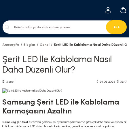
ARA
Anasayfa
Bloglar
Genel
Şerit LED İle Kablolama Nasıl Daha Düzenli Ol
Şerit LED İle Kablolama Nasıl
Daha Düzenli Olur?
Genel
24-05-2025
06:47
Samsung Şerit LED ile Kablolama
Karmaşasını Azaltın
Samsung şerit led
sistemleri, geleneksel aydınlatma çözümlerine göre çok daha sade ve düzenli bir
kablolama imkânı sunar. LED sistemlerde kullanılan kablolar, genellikle ince ve esnek yapıda olup