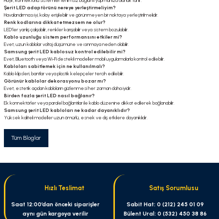
Hayır, konnektörlü sistemler lehimsiz bağlantı yapmanıza olanak tanır.
Şerit LED adaptörünü nereye yerleştirmeliyim?
Havalandırması iyi, kolay erişilebilir ve görünmeyen bir noktaya yerleştirilmelidir.
Renk kodlarına dikkat etmezsem ne olur?
LED’ler yanlış çalışabilir, renkler karışabilir veya sistem bozulabilir.
Kablo uzunluğu sistem performansını etkiler mi?
Evet, uzun kablolar voltaj düşümüne ve ısınmaya neden olabilir.
Samsung şerit LED kablosuz kontrol edilebilir mi?
Evet, Bluetooth veya Wi-Fi destekli modeller mobil uygulamalarla kontrol edilebilir.
Kabloları sabitlemek için ne kullanılmalı?
Kablo klipsleri, bantlar veya plastik kelepçeler tercih edilebilir.
Görünür kablolar dekorasyonu bozar mı?
Evet, estetik açıdan kabloların gizlenmesi her zaman daha iyidir.
Birden fazla şerit LED nasıl bağlanır?
Ek konnektörler veya paralel bağlantılar ile kablo düzenine dikkat edilerek bağlanabilir.
Samsung şerit LED kabloları ne kadar dayanıklıdır?
Yüksek kaliteli modeller uzun ömürlü, esnek ve dış etkilere dayanıklıdır.
Tüm Bloglar
Hızlı Teslimat
Satış Sorumlusu
Saat 12:00’dan önceki siparişler
Sabit Hat: 0 (212) 245 01 09
aynı gün kargoya verilir
Bülent Ural: 0 (532) 450 38 86