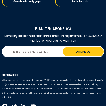
güvenle alışveriş yapın
iade fırsatı
E-BÜLTEN ABONELİĞİ
Kampanyalardan haberdar olmak fırsatları kaçırmamak için DORALED
mail bülten aboneliğine kayıt olun.
ABONE OL
Hakkımızda
20 yılı aşkın deneyim sahibi bir ekip tarafınca 2002 senesinde kurulan Doraled Aydınlatma olarak, Karaköy
mağazamız ile elektronik ve e-ticaret alanlarında siz kıymetli müşterilerimize hizmet vermekteyiz.
Kuruluşundan itibaren devamlı müşteri odaklı çalışmalarını sürdüren Doraled Aydınlatma, kaliteli elektronik
ürünleri olabilecek en avantajlı fiyata ve en süratli kargo seçeneği ile hizmet vermeyi kendine misyon
edinmiştir.