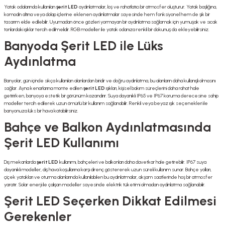
Yatak odalarında kullanılan
şerit LED
aydınlatmalar, loş ve rahatlatıcı bir atmosfer oluşturur. Yatak başlığına,
komodin altına veya dolap içlerine eklenen aydınlatmalar sayesinde hem fonksiyonel hem de şık bir
tasarım elde edilebilir. Uyumadan önce gözleri yormayan bir aydınlatma sağlamak için yumuşak ve sıcak
tonlardaki ışıklar tercih edilmelidir. RGB modeller ile yatak odanıza renkli bir dokunuş da ekleyebilirsiniz.
Banyoda Şerit LED ile Lüks
Aydınlatma
Banyolar, gün içinde sıkça kullanılan alanlardan biridir ve doğru aydınlatma, bu alanların daha kullanışlı olmasını
sağlar. Ayna kenarlarına monte edilen
şerit LED
ışıkları, kişisel bakım süreçlerini daha rahat hale
getirirken, banyoya estetik bir görünüm kazandırır. Suya dayanıklı IP65 ve IP67 koruma derecesine sahip
modeller tercih edilerek uzun ömürlü bir kullanım sağlanabilir. Renkli veya beyaz ışık seçenekleri ile
banyonuza lüks bir hava katabilirsiniz.
Bahçe ve Balkon Aydınlatmasında
Şerit LED Kullanımı
Dış mekanlarda
şerit LED
kullanımı, bahçeleri ve balkonları daha davetkar hale getirebilir. IP67 suya
dayanıklı modeller, dış hava koşullarına karşı direnç göstererek uzun süreli kullanım sunar. Bahçe yolları,
çiçek yatakları ve oturma alanlarında kullanılabilen bu aydınlatmalar, akşam saatlerinde hoş bir atmosfer
yaratır. Solar enerji ile çalışan modeller sayesinde elektrik tüketimi olmadan aydınlatma sağlanabilir.
Şerit LED Seçerken Dikkat Edilmesi
Gerekenler