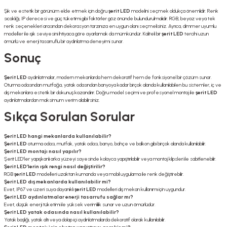
Şık ve estetik bir görünüm elde etmek için doğru
şerit LED
modelini seçmek oldukça önemlidir. Renk
sıcaklığı, IP derecesi ve güç tüketimi gibi faktörler göz önünde bulundurulmalıdır. RGB, beyaz veya tek
renk seçenekleri arasından dekorasyon tarzınıza en uygun olanı seçmelisiniz. Ayrıca, dimmer uyumlu
modeller ile ışık seviyesini ihtiyaca göre ayarlamak da mümkündür. Kaliteli bir
şerit LED
tercihi uzun
ömürlü ve enerji tasarruflu bir aydınlatma deneyimi sunar.
Sonuç
Şerit LED
aydınlatmalar, modern mekanlarda hem dekoratif hem de fonksiyonel bir çözüm sunar.
Oturma odasından mutfağa, yatak odasından banyoya kadar birçok alanda kullanılabilen bu sistemler, iç ve
dış mekanlara estetik bir dokunuş kazandırır. Doğru model seçimi ve profesyonel montaj ile
şerit LED
aydınlatmalardan maksimum verim alabilirsiniz.
Sıkça Sorulan Sorular
Şerit LED hangi mekanlarda kullanılabilir?
Şerit LED
oturma odası, mutfak, yatak odası, banyo, bahçe ve balkon gibi birçok alanda kullanılabilir.
Şerit LED montajı nasıl yapılır?
Şerit LED’ler yapışkanlı arka yüzeyi sayesinde kolayca yapıştırılabilir veya montaj klipsleri ile sabitlenebilir.
Şerit LED’lerin ışık rengi nasıl değiştirilir?
RGB
şerit LED
modelleri uzaktan kumanda veya mobil uygulama ile renk değiştirebilir.
Şerit LED dış mekanlarda kullanılabilir mi?
Evet, IP67 ve üzeri suya dayanıklı
şerit LED
modelleri dış mekan kullanımı için uygundur.
Şerit LED aydınlatmalar enerji tasarrufu sağlar mı?
Evet, düşük enerji tüketimi ile yüksek verimlilik sunar ve uzun ömürlüdür.
Şerit LED yatak odasında nasıl kullanılabilir?
Yatak başlığı, yatak altı veya dolap içi aydınlatmalarda dekoratif olarak kullanılabilir.