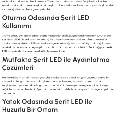
sağlamak için oldukça tercih edilmektedir. Tavan, duvar, mobilya ve dekoratif objelerde kullanılabilen bu
esnek aydınlatmalar, mekanlara şık bir dokunuş katmaktadır. Akıllı kontrol sistemleri sayesinde ışık renkleri
ve parlaklığı kişisel tercihlere göre ayarlanabilir.
Oturma Odasında Şerit LED
Kullanımı
Oturma odaları, evin en çok zaman geçirilen alanlarından biri olduğu için aydınlatma tasarımı büyük önem
taşır.
Şerit LED
kullanarak tavan kenarlarına, TV ünitesinin arkasına veya duvar raflarına dekoratif bir
aydınlatma ekleyebilirsiniz. RGB seçenekleri sayesinde istediğiniz atmosferi oluşturabilir, soğuk beyaz
ışıklarla daha modern, sıcak beyaz ışıklarla ise daha samimi bir ortam yaratabilirsiniz. Renk değiştiren
şerit
LED
sistemleri ile oturma odanıza farklı bir hava katabilirsiniz.
Mutfakta Şerit LED ile Aydınlatma
Çözümleri
Mutfaklarda hem estetik hem de işlevsel bir aydınlatma elde etmek için
şerit LED
mükemmel bir
seçenektir. Tezgah altına veya dolap içlerine monte edilen ışıklar, yemek hazırlama sürecini
kolaylaştırırken aynı zamanda şık bir görünüm sunar. Mutfak dekorasyonuna uygun olarak sıcak veya
soğuk beyaz ışık tercih edilebilir. Ayrıca, dimmer uyumlu modellerle ışık seviyesini ihtiyaca göre ayarlamak
mümkündür.
Yatak Odasında Şerit LED ile
Huzurlu Bir Ortam