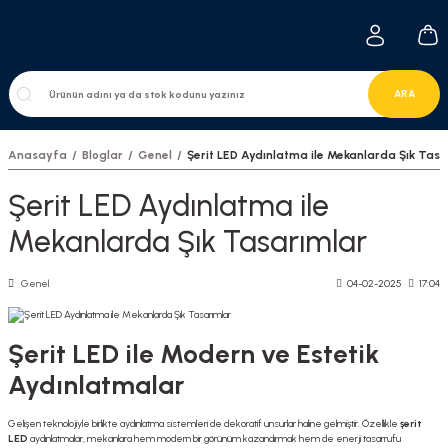
ARA
Anasayfa
Bloglar
Genel
Şerit LED Aydınlatma ile Mekanlarda Şık Tasa
Şerit LED Aydınlatma ile
Mekanlarda Şık Tasarımlar
Genel
04-02-2025
17:04
Şerit LED ile Modern ve Estetik
Aydınlatmalar
Gelişen teknolojiyle birlikte aydınlatma sistemleri de dekoratif unsurlar haline gelmiştir. Özellikle
şerit
LED
aydınlatmalar, mekanlara hem modern bir görünüm kazandırmak hem de enerji tasarrufu