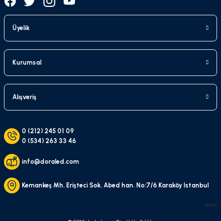
Üyelik
Kurumsal
Alışveriş
0 (212) 245 01 09
0 (534) 263 33 46
info@doraled.com
Kemankeş Mh. Erişteci Sok. Abed han. No:7/6 Karaköy İstanbul
bla bla