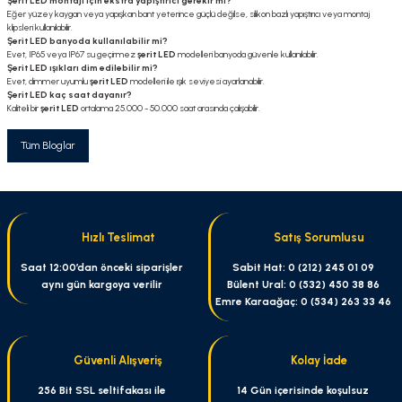
Şerit LED montajı için ekstra yapıştırıcı gerekir mi?
Eğer yüzey kaygan veya yapışkan bant yeterince güçlü değilse, silikon bazlı yapıştırıcı veya montaj
klipsleri kullanılabilir.
Şerit LED banyoda kullanılabilir mi?
Evet, IP65 veya IP67 su geçirmez
şerit LED
modelleri banyoda güvenle kullanılabilir.
Şerit LED ışıkları dim edilebilir mi?
Evet, dimmer uyumlu
şerit LED
modelleri ile ışık seviyesi ayarlanabilir.
Şerit LED kaç saat dayanır?
Kaliteli bir
şerit LED
ortalama 25.000 - 50.000 saat arasında çalışabilir.
Tüm Bloglar
Hızlı Teslimat
Satış Sorumlusu
Saat 12:00’dan önceki siparişler
Sabit Hat: 0 (212) 245 01 09
aynı gün kargoya verilir
Bülent Ural: 0 (532) 450 38 86
Emre Karaağaç: 0 (534) 263 33 46
Güvenli Alışveriş
Kolay İade
256 Bit SSL seltifakası ile
14 Gün içerisinde koşulsuz