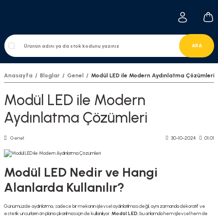
ARA
Anasayfa
Bloglar
Genel
Modül LED ile Modern Aydınlatma Çözümleri
Modül LED ile Modern
Aydınlatma Çözümleri
Genel
30-10-2024
01:01
Modül LED Nedir ve Hangi
Alanlarda Kullanılır?
Günümüzde aydınlatma, sadece bir mekanın işlevsel aydınlatılması değil, aynı zamanda dekoratif ve
estetik unsurların ön plana çıkarılması için de kullanılıyor.
Modül LED
, bu anlamda hem işlevsel hem de