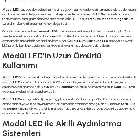
Modül LED
, sadece işlevsel aydınlatma için değil, aynı zamanda dekoratif amaçlı projelerde de yaygın
olarak kullanılır. Renk değiştirebilen veya farklı ışık efektleri sunan
modül LED
'ler, özellikle etkinlikler,
restoranlar ve barlar gibi mekanlarda sıkça tercih edilir. Bu LED'ler,
estetik ve modern bir görünüm
sunarak mekanların havasını tamamen değiştirebilir.
Örneğin, vitrinlerde kullanılan
modül LED
'ler, ürünlerin daha dikkat çekici hale gelmesini sağlar. Aynı
şekilde, ev dekorasyonunda kullanılan
modül LED
'ler, tavan kenarları, mobilya altları veya merdiven
aydınlatmaları gibi alanlarda hoş bir ışıklandırma sunar.
Şerit LED
ve
Samsung LED
gibi diğer dekoratif
LED türleri ile kombine edildiğinde, daha geniş bir aydınlatma yelpazesi elde edilebilir.
Modül LED'in Uzun Ömürlü
Kullanımı
Modül LED
'ler, uzun ömürlü kullanım sağladıkları için yatırım maliyetlerini kısa sürede amorti edebilirler. Bir
modül LED
'in ömrü, ortalama olarak 50.000 saate kadar çıkabilir. Bu, sürekli kullanımda bile yıllarca
dayanabileceği anlamına gelir.
Uzun ömürlü kullanım
ve düşük bakım maliyetleri,
modül LED
'i ticari
ve endüstriyel alanlar için cazip hale getirir.
Modül LED
'lerin dayanıklılığı, dış mekan uygulamalarında büyük avantaj sağlar. IP65 ve üzeri koruma
sınıfına sahip suya ve toza dayanıklı modeller, dış mekan aydınlatmasında güvenle kullanılabilir.
Şerit LED
ve
Samsung LED
gibi kaliteli aydınlatma seçenekleri ile birleştirildiğinde, daha dayanıklı ve uzun ömürlü
aydınlatma sistemleri oluşturulabilir.
Modül LED ile Akıllı Aydınlatma
Sistemleri