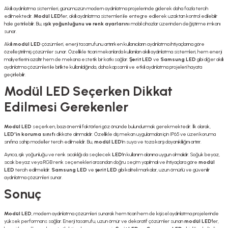
Akıllı aydınlatma sistemleri, günümüzün modern aydınlatma projelerinde giderek daha fazla tercih
edilmektedir.
Modül LED
'ler, akıllı aydınlatma sistemleri ile entegre edilerek uzaktan kontrol edilebilir
hale getirilebilir. Bu,
ışık yoğunluğunu ve renk ayarlarını
mobil cihazlar üzerinden değiştirme imkanı
sunar.
Akıllı
modül LED
çözümleri, enerji tasarrufunu artırırken kullanıcıların aydınlatma ihtiyaçlarına göre
özelleştirilmiş çözümler sunar. Özellikle ticari mekanlarda kullanılan akıllı aydınlatma sistemleri, hem enerji
maliyetlerini azaltır hem de mekana estetik bir katkı sağlar.
Şerit LED
ve
Samsung LED
gibi diğer akıllı
aydınlatma çözümleri ile birlikte kullanıldığında, daha kapsamlı ve etkili aydınlatma projeleri hayata
geçirilebilir.
Modül LED Seçerken Dikkat
Edilmesi Gerekenler
Modül LED
seçerken, bazı önemli faktörleri göz önünde bulundurmak gerekmektedir. İlk olarak,
LED'in koruma sınıfı
dikkate alınmalıdır. Özellikle dış mekan uygulamaları için IP65 ve üzeri koruma
sınıfına sahip modeller tercih edilmelidir. Bu,
modül LED
'in suya ve toza karşı dayanıklılığını artırır.
Ayrıca, ışık yoğunluğu ve renk sıcaklığı da seçilecek
LED
'in kullanım alanına uygun olmalıdır. Soğuk beyaz,
sıcak beyaz veya RGB renk seçenekleri arasından doğru seçim yapılmalı ve ihtiyaçlara göre
modül
LED
tercih edilmelidir.
Samsung LED
ve
şerit LED
gibi kaliteli markalar, uzun ömürlü ve güvenilir
aydınlatma çözümleri sunar.
Sonuç
Modül LED
, modern aydınlatma çözümleri sunarak hem ticari hem de kişisel aydınlatma projelerinde
yüksek performans sağlar. Enerji tasarrufu, uzun ömür ve dekoratif çözümler sunan
modül LED
'ler,