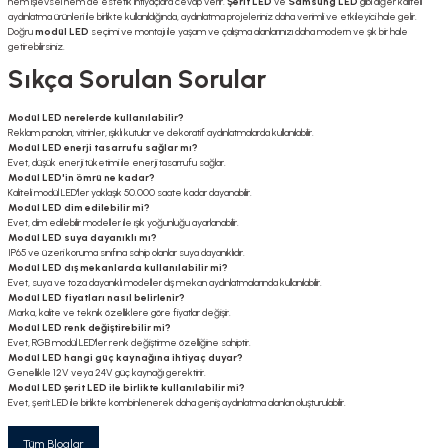
hem işlevsel hem de estetik ihtiyaçlara cevap verir.
Şerit LED
ve
Samsung LED
gibi diğer kaliteli
aydınlatma ürünleri ile birlikte kullanıldığında, aydınlatma projeleriniz daha verimli ve etkileyici hale gelir.
Doğru
modül LED
seçimi ve montajı ile yaşam ve çalışma alanlarınızı daha modern ve şık bir hale
getirebilirsiniz.
Sıkça Sorulan Sorular
Modül LED nerelerde kullanılabilir?
Reklam panoları, vitrinler, ışıklı kutular ve dekoratif aydınlatmalarda kullanılabilir.
Modül LED enerji tasarrufu sağlar mı?
Evet, düşük enerji tüketimi ile enerji tasarrufu sağlar.
Modül LED'in ömrü ne kadar?
Kaliteli modül LED'ler yaklaşık 50.000 saate kadar dayanabilir.
Modül LED dim edilebilir mi?
Evet, dim edilebilir modeller ile ışık yoğunluğu ayarlanabilir.
Modül LED suya dayanıklı mı?
IP65 ve üzeri koruma sınıfına sahip olanlar suya dayanıklıdır.
Modül LED dış mekanlarda kullanılabilir mi?
Evet, suya ve toza dayanıklı modeller dış mekan aydınlatmalarında kullanılabilir.
Modül LED fiyatları nasıl belirlenir?
Marka, kalite ve teknik özelliklere göre fiyatlar değişir.
Modül LED renk değiştirebilir mi?
Evet, RGB modül LED'ler renk değiştirme özelliğine sahiptir.
Modül LED hangi güç kaynağına ihtiyaç duyar?
Genellikle 12V veya 24V güç kaynağı gerektirir.
Modül LED şerit LED ile birlikte kullanılabilir mi?
Evet, şerit LED ile birlikte kombinlenerek daha geniş aydınlatma alanları oluşturulabilir.
Tüm Bloglar