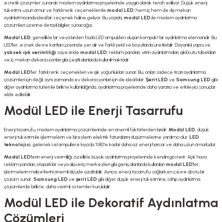
estetik çözümler sunarak modern aydınlatma projelerinde yaygın olarak tercih ediliyor. Düşük enerji
tüketimi, uzun ömür ve farklı renk seçenekleri ile
modül LED
, hem iç hem de dış mekan
aydınlatmasında ideal bir seçenek haline geliyor. Bu yazıda,
modül LED
ile modern aydınlatma
çözümleri üzerine detaylı bilgiler sunacağız.
Modül LED
, genellikle bir veya birden fazla LED ampulden oluşan kompakt bir aydınlatma elemanıdır. Bu
LED'ler, esnek devre kartları üzerinde yer alır ve farklı şekil ve boyutlarda üretilebilir. Dayanıklı yapısı ve
yüksek ışık verimliliği
sayesinde
modül LED
, reklam panoları, vitrin aydınlatmaları, ışıklı kutu tabelaları
ve iç mekan dekorasyonları gibi çeşitli alanlarda kullanılmaktadır.
Modül LED
'ler, farklı renk seçenekleri ve ışık yoğunlukları sunar. Bu, onları sadece ticari aydınlatma
çözümleri için değil, aynı zamanda ev dekorasyonları için de ideal kılar.
Şerit LED
ve
Samsung LED
gibi
diğer aydınlatma türleri ile birlikte kullanıldığında, aydınlatma projelerinde daha yaratıcı ve etkileyici sonuçlar
elde edilebilir.
Modül LED ile Enerji Tasarrufu
Enerji tasarrufu, modern aydınlatma çözümlerinde en önemli faktörlerden biridir.
Modül LED
, düşük
enerji tüketimi ile işletmelerin ve bireylerin elektrik faturalarını düşürmelerine yardımcı olur.
LED
teknolojisi
, geleneksel ampullere kıyasla %80'e kadar daha az enerji harcar ve daha uzun ömürlüdür.
Modül LED
'lerin enerji verimliliği, özellikle büyük aydınlatma projelerinde kendini gösterir. Açık hava
reklam panoları, otoparklar veya alışveriş merkezleri gibi geniş alanlarda kullanılan
modül LED
'ler,
işletmelerin maliyetlerini önemli ölçüde azaltabilir. Ayrıca, enerji tasarrufu sağlarken çevre dostu bir
çözüm sunar.
Samsung LED
ve
şerit LED
gibi diğer düşük enerji tüketimine sahip aydınlatma
çözümleri ile birlikte, daha verimli sistemler kurulabilir.
Modül LED ile Dekoratif Aydınlatma
Çözümleri