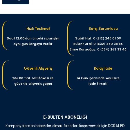
Hızlı Teslimat
Satış Sorumlusu
Saat 12:00’dan önceki siparişler
Sabit Hat: 0 (212) 245 01 09
aynı gün kargoya verilir
Bülent Ural: 0 (532) 450 38 86
Emre Karaağaç: 0 (534) 263 33 46
Güvenli Alışveriş
Kolay İade
256 Bit SSL seltifakası ile
14 Gün içerisinde koşulsuz
güvenle alışveriş yapın
iade fırsatı
E-BÜLTEN ABONELİĞİ
Kampanyalardan haberdar olmak fırsatları kaçırmamak için DORALED