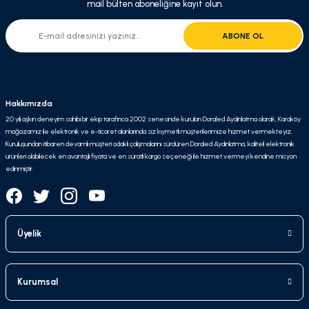
mail bülten aboneliğine kayıt olun.
ABONE OL
Hakkımızda
20 yılı aşkın deneyim sahibi bir ekip tarafınca 2002 senesinde kurulan Doraled Aydınlatma olarak, Karaköy
mağazamız ile elektronik ve e-ticaret alanlarında siz kıymetli müşterilerimize hizmet vermekteyiz.
Kuruluşundan itibaren devamlı müşteri odaklı çalışmalarını sürdüren Doraled Aydınlatma, kaliteli elektronik
ürünleri olabilecek en avantajlı fiyata ve en süratli kargo seçeneği ile hizmet vermeyi kendine misyon
edinmiştir.
Üyelik
Kurumsal