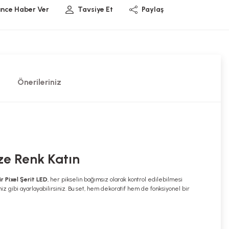
ünce Haber Ver
Tavsiye Et
Paylaş
Önerileriniz
ze Renk Katın
r Pixel Şerit LED
, her pikselin bağımsız olarak kontrol edilebilmesi
niz gibi ayarlayabilirsiniz. Bu set, hem dekoratif hem de fonksiyonel bir