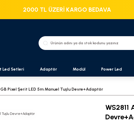
2000 TL ÜZERİ KARGO BEDAVA
t Led Setleri
Adaptör
Modül
Power Led
GB Pixel Şerit LED 5m Manuel Tuşlu Devre+Adaptör
WS2811 A
Devre+A