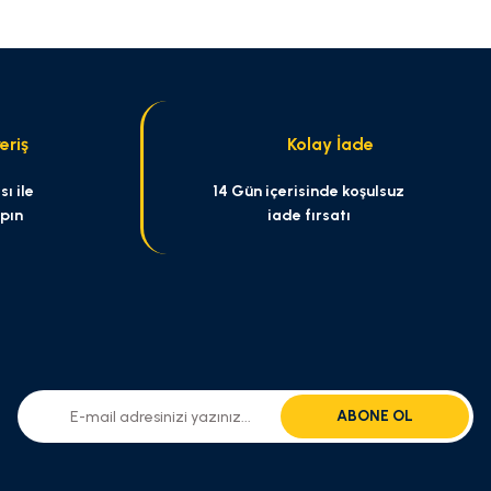
eriş
Kolay İade
ı ile
14 Gün içerisinde koşulsuz
apın
iade fırsatı
ABONE OL