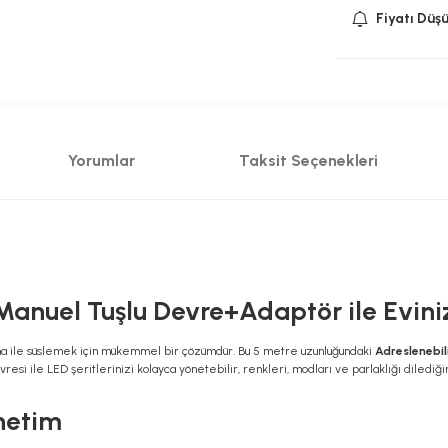
Fiyatı Düş
Yorumlar
Taksit Seçenekleri
Manuel Tuşlu Devre+Adaptör ile Evini
tma ile süslemek için mükemmel bir çözümdür. Bu 5 metre uzunluğundaki
Adreslenebili
resi ile LED şeritlerinizi kolayca yönetebilir, renkleri, modları ve parlaklığı dilediği
önetim