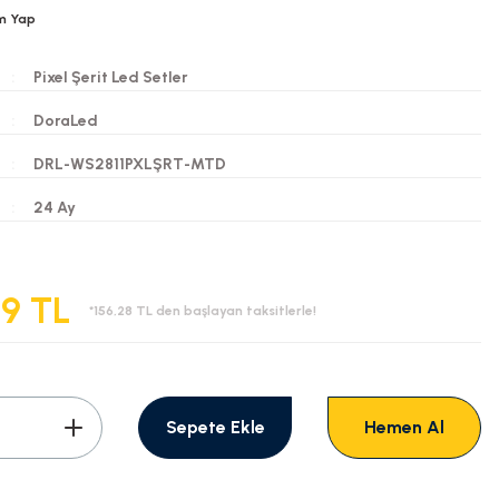
m Yap
Pixel Şerit Led Setler
DoraLed
DRL-WS2811PXLŞRT-MTD
i
24 Ay
69 TL
*156,28 TL den başlayan taksitlerle!
Sepete Ekle
Hemen Al