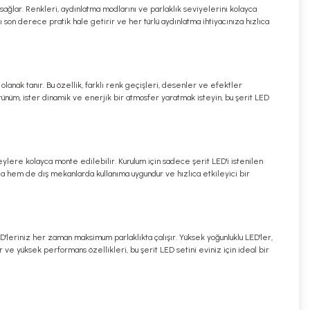
 sağlar. Renkleri, aydınlatma modlarını ve parlaklık seviyelerini kolayca
ımı son derece pratik hale getirir ve her türlü aydınlatma ihtiyacınıza hızlıca
olanak tanır. Bu özellik, farklı renk geçişleri, desenler ve efektler
ünüm, ister dinamik ve enerjik bir atmosfer yaratmak isteyin, bu şerit LED
zeylere kolayca monte edilebilir. Kurulum için sadece şerit LED'i istenilen
da hem de dış mekanlarda kullanıma uygundur ve hızlıca etkileyici bir
 LED'leriniz her zaman maksimum parlaklıkta çalışır. Yüksek yoğunluklu LED'ler,
r ve yüksek performans özellikleri, bu şerit LED setini eviniz için ideal bir