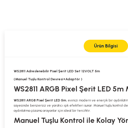
Ürün Bilgisi
WS2811 Adreslenebilir Pixel Şerit LED Set 12VOLT 5m
(Manuel Tuşlu Kontrol Devresi+Adaptör )
WS2811 ARGB Pixel Şerit LED 5m 
WS2811 ARGB Pixel Şerit LED 5m
, evinizi modern ve enerjik bir aydınla
sayesinde benzersiz ve yaratıcı ışık efektleri sunar. Manuel tuşlu kontrol dev
aydınlatma çözümü arayanlar için ideal bir tercihtir.
Manuel Tuşlu Kontrol ile Kolay Y