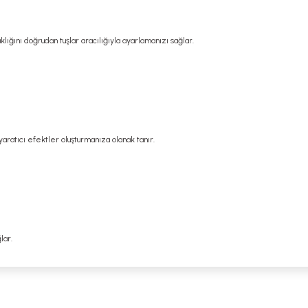
lığını doğrudan tuşlar aracılığıyla ayarlamanızı sağlar.
aratıcı efektler oluşturmanıza olanak tanır.
lar.
 yetersiz gördüğünüz noktaları öneri formunu kullanarak tarafımıza iletebilirsi
Bu ürüne ilk yorumu siz yapın!