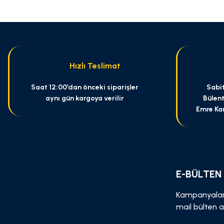
Ürün resmi kalitesiz, bozuk veya görüntülenemiyor.
Ürün açıklamasında eksik bilgiler bulunuyor.
Ürün bilgilerinde hatalar bulunuyor.
Ürün fiyatı diğer sitelerden daha pahalı.
Hızlı Teslimat
Bu ürüne benzer farklı alternatifler olmalı.
Saat 12:00’dan önceki siparişler
Sabit
aynı gün kargoya verilir
Bülent
Emre Ka
E-BÜLTEN
Kampanyalar
mail bülten a