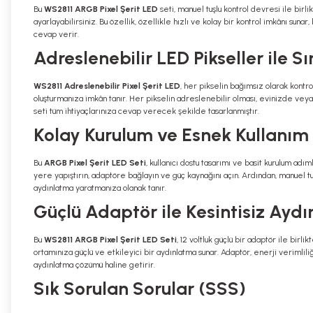
Bu
WS2811 ARGB Pixel Şerit LED
seti, manuel tuşlu kontrol devresi ile birl
ayarlayabilirsiniz. Bu özellik, özellikle hızlı ve kolay bir kontrol imkânı suna
cevap verir.
Adreslenebilir LED Pikseller ile Sın
WS2811 Adreslenebilir Pixel Şerit LED
, her pikselin bağımsız olarak kontro
oluşturmanıza imkân tanır. Her pikselin adreslenebilir olması, evinizde vey
seti tüm ihtiyaçlarınıza cevap verecek şekilde tasarlanmıştır.
Kolay Kurulum ve Esnek Kullanım
Bu
ARGB Pixel Şerit LED Seti
, kullanıcı dostu tasarımı ve basit kurulum ad
yere yapıştırın, adaptöre bağlayın ve güç kaynağını açın. Ardından, manuel t
aydınlatma yaratmanıza olanak tanır.
Güçlü Adaptör ile Kesintisiz Ayd
Bu
WS2811 ARGB Pixel Şerit LED Seti
, 12 voltluk güçlü bir adaptör ile bir
ortamınıza güçlü ve etkileyici bir aydınlatma sunar. Adaptör, enerji verimlili
aydınlatma çözümü haline getirir.
Sık Sorulan Sorular (SSS)