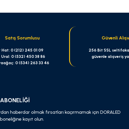
Yorum Yaz
Satış Sorumlusu
Güvenli Alışv
 Hat: 0 (212) 245 01 09
256 Bit SSL seltifakas
 Ural: 0 (532) 450 38 86
güvenle alışveriş y
raağaç: 0 (534) 263 33 46
Gönder
 ABONELİĞİ
dan haberdar olmak fırsatları kaçırmamak için DORALED
boneliğine kayıt olun.