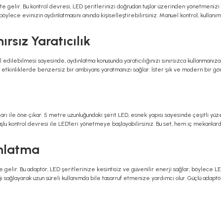
ikte gelir. Bu kontrol devresi, LED şeritlerinizi doğrudan tuşlar üzerinden yönetmenizi
r, böylece evinizin aydınlatmasını anında kişiselleştirebilirsiniz. Manuel kontrol, kullan
ırsız Yaratıcılık
l edilebilmesi sayesinde, aydınlatma konusunda yaratıcılığınızı sınırsızca kullanmanıza 
a etkinliklerde benzersiz bir ambiyans yaratmanızı sağlar. İster şık ve modern bir gör
ımları ile öne çıkar. 5 metre uzunluğundaki şerit LED, esnek yapısı sayesinde çeşitli yü
uşlu kontrol devresi ile LED'leri yönetmeye başlayabilirsiniz. Bu set, hem iç mekanlar
ınlatma
likte gelir. Bu adaptör, LED şeritlerinize kesintisiz ve güvenilir enerji sağlar, böylece
ği sağlayarak uzun süreli kullanımda bile tasarruf etmenize yardımcı olur. Güçlü adaptö