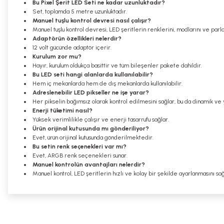
Bu Pixel Şerit LED Seti ne kadar uzunluktadır?
Set, toplamda 5 metre uzunluktadır.
Manuel tuşlu kontrol devresi nasıl çalışır?
Manuel tuşlu kontrol devresi, LED şeritlerin renklerini, modlarını ve parlak
Adaptörün özellikleri nelerdir?
12 volt gücünde adaptör içerir.
Kurulum zor mu?
Hayır, kurulum oldukça basittir ve tüm bileşenler pakete dahildir.
Bu LED seti hangi alanlarda kullanılabilir?
Hem iç mekanlarda hem de dış mekanlarda kullanılabilir.
Adreslenebilir LED pikseller ne işe yarar?
Her pikselin bağımsız olarak kontrol edilmesini sağlar, bu da dinamik ve y
Enerji tüketimi nasıl?
Yüksek verimlilikle çalışır ve enerji tasarrufu sağlar.
Ürün orijinal kutusunda mı gönderiliyor?
Evet, ürün orijinal kutusunda gönderilmektedir.
Bu setin renk seçenekleri var mı?
Evet, ARGB renk seçenekleri sunar.
Manuel kontrolün avantajları nelerdir?
Manuel kontrol, LED şeritlerin hızlı ve kolay bir şekilde ayarlanmasını sağ
Bu ürünün fiyat bilgisi, resim, ürün açıklamalarında ve diğer konularda
Görüş ve önerileriniz için teşekkür ederiz.