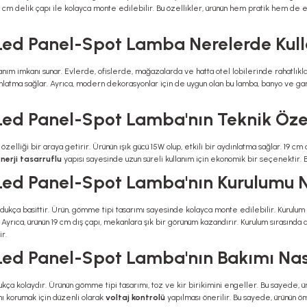
17,5 cm delik çapı ile kolayca monte edilebilir. Bu özellikler, ürünün hem pratik hem de
Led Panel-Spot Lamba Nerelerde Kulla
lanım imkanı sunar. Evlerde, ofislerde, mağazalarda ve hatta otel lobilerinde rahatlıkla k
dınlatma sağlar. Ayrıca, modern dekorasyonlar için de uygun olan bu lamba, banyo ve gar
ed Panel-Spot Lamba'nın Teknik Özel
 özelliği bir araya getirir. Ürünün ışık gücü 15W olup, etkili bir aydınlatma sağlar. 19 c
nerji tasarruflu
yapısı sayesinde uzun süreli kullanım için ekonomik bir seçenektir. Bu
Led Panel-Spot Lamba'nın Kurulumu Na
oldukça basittir. Ürün, gömme tipi tasarımı sayesinde kolayca monte edilebilir. Kurulum s
Ayrıca, ürünün 19 cm dış çapı, mekanlara şık bir görünüm kazandırır. Kurulum sırasında
ir.
Led Panel-Spot Lamba'nın Bakımı Nası
dukça kolaydır. Ürünün gömme tipi tasarımı, toz ve kir birikimini engeller. Bu sayede, ürü
nı korumak için düzenli olarak
voltaj kontrolü
yapılması önerilir. Bu sayede, ürünün ömr