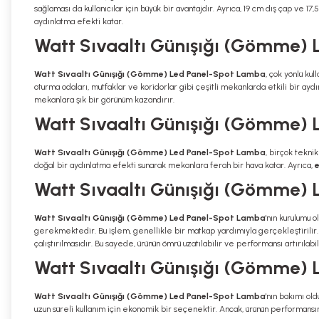
sağlaması da kullanıcılar için büyük bir avantajdır. Ayrıca, 19 cm dış çap ve 
aydınlatma efekti katar.
Watt Sıvaaltı Günışığı (Gömme) 
Watt Sıvaaltı Günışığı (Gömme) Led Panel-Spot Lamba
, çok yönlü kul
oturma odaları, mutfaklar ve koridorlar gibi çeşitli mekanlarda etkili bir ay
mekanlara şık bir görünüm kazandırır.
Watt Sıvaaltı Günışığı (Gömme) L
Watt Sıvaaltı Günışığı (Gömme) Led Panel-Spot Lamba
, birçok teknik
doğal bir aydınlatma efekti sunarak mekanlara ferah bir hava katar. Ayrıca,
e
Watt Sıvaaltı Günışığı (Gömme) 
Watt Sıvaaltı Günışığı (Gömme) Led Panel-Spot Lamba
'nın kurulumu 
gerekmektedir. Bu işlem, genellikle bir matkap yardımıyla gerçekleştirilir. 
çalıştırılmasıdır. Bu sayede, ürünün ömrü uzatılabilir ve performansı artırılabil
Watt Sıvaaltı Günışığı (Gömme) 
Watt Sıvaaltı Günışığı (Gömme) Led Panel-Spot Lamba
'nın bakımı ol
uzun süreli kullanım için ekonomik bir seçenektir. Ancak, ürünün performansı