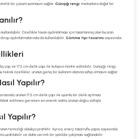
 estetik bir çözüm sunmasını sağlar.
Günışığı rengi
, mekanlara doğal bir
nılır?
ullanılabilir. Özellikle tavan aydınlatması için tasarlanmış olan bu ürün,
dırop aydınlatmalarında da kullanılabilir.
Gömme tipi tasarımı
sayesinde,
likleri
m dış çap ve 17,5 cm delik çapı ile kolayca monte edilebilir. Günışığı rengi,
 teknik özellikler, ürünün geniş bir kullanım alanına sahip olmasını sağlar.
sıl Yapılır?
ırasında, ürünün 17,5 cm delik çapı ile uyumlu bir delik açılması
 dikkat edilmesi gereken en önemli nokta, ürünün doğru voltajla
l Yapılır?
nün temizliği oldukça pratiktir. Ayrıca, enerji tasarruflu yapısı sayesinde,
ü uzatılabilir ve daha verimli bir şekilde çalışması sağlanabilir.