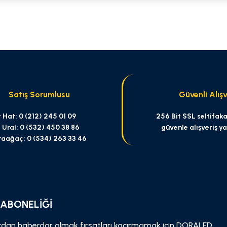
 yetersiz gördüğünüz noktaları öneri formunu kullanarak tarafımıza iletebilirsi
Bu ürüne ilk yorumu siz yapın!
Yorum Yaz
Satış Sorumlusu
Güvenli Alışv
 Hat: 0 (212) 245 01 09
256 Bit SSL seltifakas
 Ural: 0 (532) 450 38 86
güvenle alışveriş y
raağaç: 0 (534) 263 33 46
Gönder
 ABONELİĞİ
dan haberdar olmak fırsatları kaçırmamak için DORALED