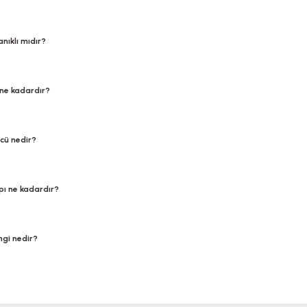
ıklı mıdır?
ne kadardır?
cü nedir?
pı ne kadardır?
ngi nedir?