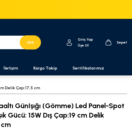
Giriş Yap
ARA
Sepet
Üye Ol
İletişim
Kargo Takip
Sertifikalarımız
cm Delik Çap:17,5 cm
aaltı GünIşığı (Gömme) Led Panel-Spot
ık Gücü: 15W Dış Çap:19 cm Delik
5 cm