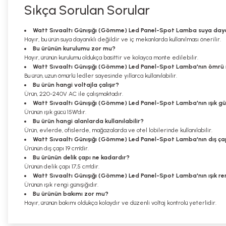
Sıkça Sorulan Sorular
Watt Sıvaaltı Günışığı (Gömme) Led Panel-Spot Lamba suya dayan
Hayır, bu ürün suya dayanıklı değildir ve iç mekanlarda kullanılması önerilir.
Bu ürünün kurulumu zor mu?
Hayır, ürünün kurulumu oldukça basittir ve kolayca monte edilebilir.
Watt Sıvaaltı Günışığı (Gömme) Led Panel-Spot Lamba'nın ömrü 
Bu ürün, uzun ömürlü ledler sayesinde yıllarca kullanılabilir.
Bu ürün hangi voltajla çalışır?
Ürün, 220-240V AC ile çalışmaktadır.
Watt Sıvaaltı Günışığı (Gömme) Led Panel-Spot Lamba'nın ışık gü
Ürünün ışık gücü 15W'dır.
Bu ürün hangi alanlarda kullanılabilir?
Ürün, evlerde, ofislerde, mağazalarda ve otel lobilerinde kullanılabilir.
Watt Sıvaaltı Günışığı (Gömme) Led Panel-Spot Lamba'nın dış ça
Ürünün dış çapı 19 cm'dir.
Bu ürünün delik çapı ne kadardır?
Ürünün delik çapı 17,5 cm'dir.
Watt Sıvaaltı Günışığı (Gömme) Led Panel-Spot Lamba'nın ışık re
Ürünün ışık rengi günışığıdır.
Bu ürünün bakımı zor mu?
Hayır, ürünün bakımı oldukça kolaydır ve düzenli voltaj kontrolü yeterlidir.