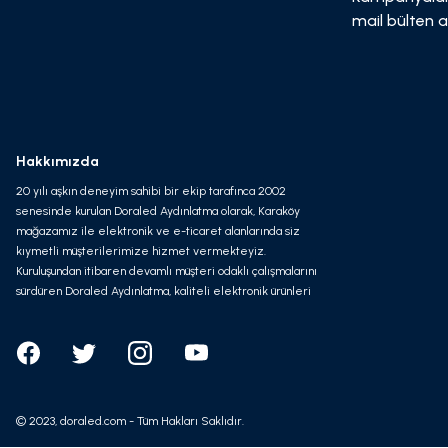
mail bülten a
Hakkımızda
20 yılı aşkın deneyim sahibi bir ekip tarafınca 2002
senesinde kurulan Doraled Aydınlatma olarak, Karaköy
mağazamız ile elektronik ve e-ticaret alanlarında siz
kıymetli müşterilerimize hizmet vermekteyiz.
Kuruluşundan itibaren devamlı müşteri odaklı çalışmalarını
sürdüren Doraled Aydınlatma, kaliteli elektronik ürünleri
olabilecek en avantajlı fiyata ve en süratli kargo
seçeneği ile hizmet vermeyi kendine misyon edinmiştir.
© 2023, doraled.com - Tüm Hakları Saklıdır.