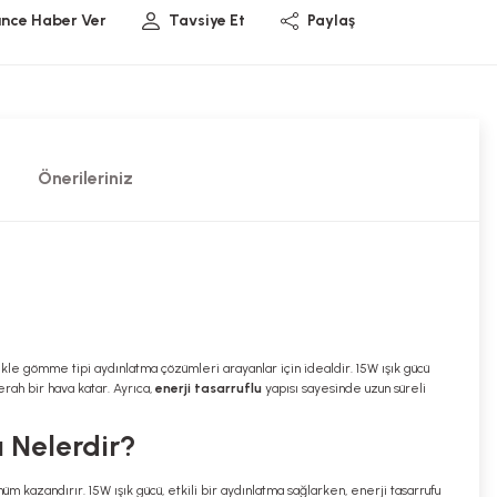
ünce Haber Ver
Tavsiye Et
Paylaş
Önerileriniz
llikle gömme tipi aydınlatma çözümleri arayanlar için idealdir. 15W ışık gücü
erah bir hava katar. Ayrıca,
enerji tasarruflu
yapısı sayesinde uzun süreli
 Nelerdir?
kazandırır. 15W ışık gücü, etkili bir aydınlatma sağlarken, enerji tasarrufu