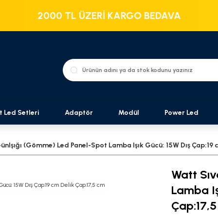
2000 TL ÜZERİ KARGO BEDAVA
t Led Setleri
Adaptör
Modül
Power Led
GünIşığı (Gömme) Led Panel-Spot Lamba Işık Gücü: 15W Dış Çap:19 
Watt Sıv
Lamba Iş
Çap:17,