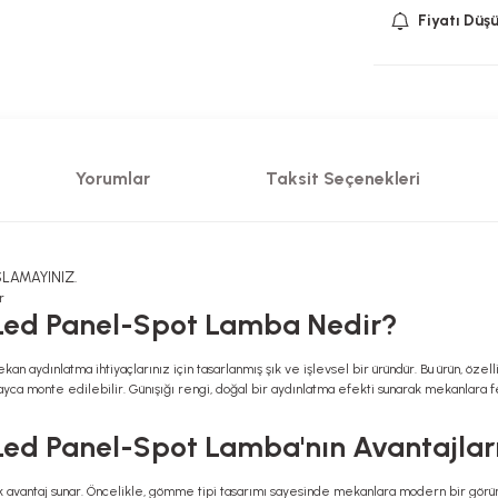
Fiyatı Düş
Yorumlar
Taksit Seçenekleri
SLAMAYINIZ.
r
 Led Panel-Spot Lamba Nedir?
kan aydınlatma ihtiyaçlarınız için tasarlanmış şık ve işlevsel bir üründür. Bu ürün, öze
olayca monte edilebilir. Günışığı rengi, doğal bir aydınlatma efekti sunarak mekanlara f
Led Panel-Spot Lamba'nın Avantajları
 avantaj sunar. Öncelikle, gömme tipi tasarımı sayesinde mekanlara modern bir görünüm 