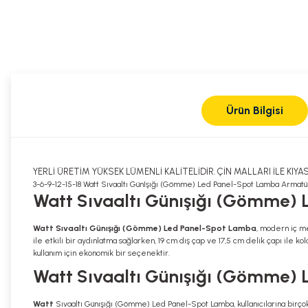
Ürün Bilgisi
YERLİ ÜRETİM YÜKSEK LÜMENLİ KALİTELİDİR. ÇİN MALLARI İLE KIYA
3-6-9-12-15-18 Watt Sıvaaltı GünIşığı (Gömme) Led Panel-Spot Lamba Armatü
Watt Sıvaaltı Günışığı (Gömme)
Watt Sıvaaltı Günışığı (Gömme) Led Panel-Spot Lamba
, modern iç me
ile etkili bir aydınlatma sağlarken, 19 cm dış çap ve 17,5 cm delik çapı ile k
kullanım için ekonomik bir seçenektir.
Watt Sıvaaltı Günışığı (Gömme) 
Watt
Sıvaaltı Günışığı (Gömme) Led Panel-Spot Lamba, kullanıcılarına birçok