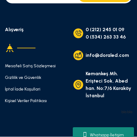
Alışveriş
0 (212) 245 01 09
0 (534) 263 33 46
info@doraled.com
Mesafeli Satış Sözleşmesi
Kemankeş Mh.
Gizlilik ve Güvenlik
Erişteci Sok. Abed
han. No:7/6 Karaköy
İptal İade Koşullari
İstanbul
Kişisel Veriler Politikası
bla bla
Whatsapp İletişim