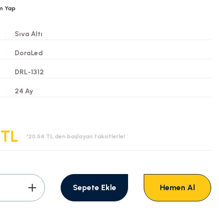
m Yap
Sıva Altı
DoraLed
DRL-1312
i
24 Ay
 TL
*20,54 TL den başlayan taksitlerle!
Sepete Ekle
Hemen Al