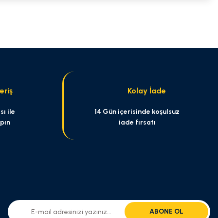
niz.
eriş
Kolay İade
ı ile
14 Gün içerisinde koşulsuz
apın
iade fırsatı
ABONE OL