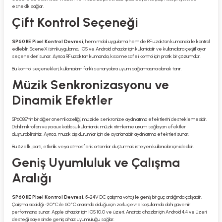
esneklik sağlar.
Çift Kontrol Seçeneği
SP608E Pixel Kontrol Devresi
, hem mobil uygulama hem de RF uzaktan kumanda ile kontrol
edilebilir. SceneX isimli uygulama, IOS ve Android cihazlar için kullanılabilir ve kullanıcılara çeşitli ayar
seçenekleri sunar. Ayrıca RF uzaktan kumanda, kısa mesafeli kontrol için pratik bir çözümdür.
Bu kontrol seçenekleri, kullanıcıların farklı senaryolara uyum sağlamasına olanak tanır.
Müzik Senkronizasyonu ve
Dinamik Efektler
SP608E'nin bir diğer önemli özelliği, müzikle senkronize aydınlatma efektlerini desteklemesidir.
Dahili mikrofon veya aux kablosu kullanılarak müzik ritimlerine uyum sağlayan efektler
oluşturabilirsiniz. Ayrıca, müzik dışı durumlar için de ayarlanabilir aydınlatma efektleri sunar.
Bu özellik, parti, etkinlik veya atmosferik ortamlar oluşturmak isteyen kullanıcılar için idealdir.
Geniş Uyumluluk ve Çalışma
Aralığı
SP608E Pixel Kontrol Devresi
, 5-24V DC çalışma voltajı ile geniş bir güç aralığında çalışabilir.
Çalışma sıcaklığı -20°C ile 60°C arasında olduğu için zorlu çevre koşullarında dahi güvenilir
performans sunar. Apple cihazlar için IOS 10.0 ve üzeri, Android cihazlar için Android 4.4 ve üzeri
desteği sayesinde geniş cihaz uyumluluğu sağlar.