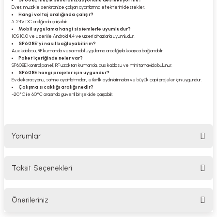
Evet, müzikle senkronize çalışan aydınlatma efektlerini destekler.
Hangi voltaj aralığında çalışır?
5-24V DC aralığında çalışabilir.
Mobil uygulama hangi sistemlerle uyumludur?
IOS 10.0 ve üzeri ile Android 4.4 ve üzeri cihazlarla uyumludur.
SP608E'yi nasıl bağlayabilirim?
Aux kablosu, RF kumanda veya mobil uygulama aracılığıyla kolayca bağlanabilir.
Paket içeriğinde neler var?
SP608E kontrol paneli, RF uzaktan kumanda, aux kablosu ve mini tornavida bulunur.
SP608E hangi projeler için uygundur?
Ev dekorasyonu, sahne aydınlatmaları, etkinlik aydınlatmaları ve büyük çaplı projeler için uygundur.
Çalışma sıcaklığı aralığı nedir?
-20°C ile 60°C arasında güvenli bir şekilde çalışabilir.
Yorumlar
Taksit Seçenekleri
Bu ürüne ilk yorumu siz yapın!
Önerileriniz
Yorum Yaz