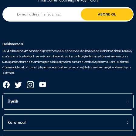
mail bülten aboneliğine kayıt olun.
ABONE OL
Hakkımızda
20 yılı aşkın deneyim sahibi bir ekip tarafınca 2002 senesinde kurulan Doraled Aydınlatma olarak, Karaköy
mağazamız ile elektronik ve e-ticaret alanlarında siz kıymetli müşterilerimize hizmet vermekteyiz.
Kuruluşundan itibaren devamlı müşteri odaklı çalışmalarını sürdüren Doraled Aydınlatma, kaliteli elektronik
ürünleri olabilecek en avantajlı fiyata ve en süratli kargo seçeneği ile hizmet vermeyi kendine misyon
edinmiştir.
Üyelik
Kurumsal