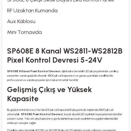
RF Uzaktan Kumanda
Aux Kablosu
Mini Tornavida
SP608E 8 Kanal WS2811-WS2812B
Pixel Kontrol Devresi 5-24V
SP608E 8 Kanal Pixel Kontrol Devresi
, dijital adreslenebilir LED ışık projelerinde yenilikçi
çözümler sunan güçlü bir cihazdır. 4800 piksel kapasitesi ve geniş uyumluluk özellikleri ile
profesyonel ve yaratıcı projeler için mükemmel bir tercihtir.
Gelişmiş Çıkış ve Yüksek
Kapasite
Bu güçlü kontrol devresi, her biri 600 piksel kapasiteli 8 çıkış portu ile toplamda 4800 pikseli
yönetebilir.
SP608E Pixel Kontrol Devresi
, büyük ölçekli LED aydınlatma projeleri için ideal bir
çözüm sunar. Yüksek çıkış kapasitesi, geniş alanları kapsayan aydınlatma uygulamalarında bile
etkileyici sonuçlar sağlar.
Özellikle adreslenebilir WS2811 ve WS2812B piksel LED ışıklarla uyumlu çalışması, projelerde