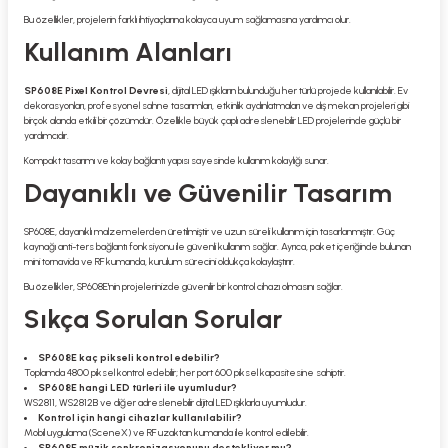
Bu özellikler, projelerin farklı ihtiyaçlarına kolayca uyum sağlamasına yardımcı olur.
Kullanım Alanları
SP608E Pixel Kontrol Devresi
, dijital LED ışıkların bulunduğu her türlü projede kullanılabilir. Ev
dekorasyonları, profesyonel sahne tasarımları, etkinlik aydınlatmaları ve dış mekan projeleri gibi
birçok alanda etkili bir çözümdür. Özellikle büyük çaplı adreslenebilir LED projelerinde güçlü bir
yardımcıdır.
Kompakt tasarımı ve kolay bağlantı yapısı sayesinde kullanım kolaylığı sunar.
Dayanıklı ve Güvenilir Tasarım
SP608E, dayanıklı malzemelerden üretilmiştir ve uzun süreli kullanım için tasarlanmıştır. Güç
kaynağı anti-ters bağlantı fonksiyonu ile güvenli kullanım sağlar. Ayrıca, paket içeriğinde bulunan
mini tornavida ve RF kumanda, kurulum sürecini oldukça kolaylaştırır.
Bu özellikler, SP608E'nin projelerinizde güvenilir bir kontrol cihazı olmasını sağlar.
Sıkça Sorulan Sorular
SP608E kaç pikseli kontrol edebilir?
Toplamda 4800 piksel kontrol edebilir; her port 600 piksel kapasitesine sahiptir.
SP608E hangi LED türleri ile uyumludur?
WS2811, WS2812B ve diğer adreslenebilir dijital LED ışıklarla uyumludur.
Kontrol için hangi cihazlar kullanılabilir?
Mobil uygulama (SceneX) ve RF uzaktan kumanda ile kontrol edilebilir.
SP608E müzik senkronizasyonunu destekliyor mu?