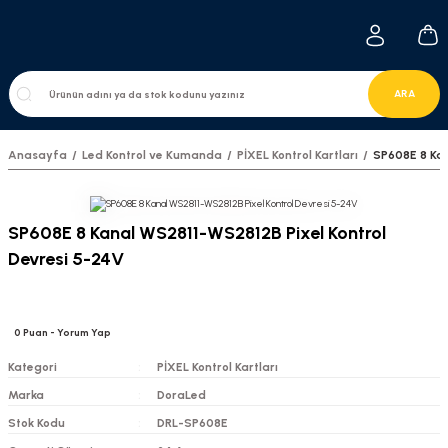
ARA
Anasayfa
Led Kontrol ve Kumanda
PİXEL Kontrol Kartları
SP608E 8 Kan
SP608E 8 Kanal WS2811-WS2812B Pixel Kontrol
Devresi 5-24V
0
Puan
- Yorum Yap
Kategori
PİXEL Kontrol Kartları
Marka
DoraLed
Stok Kodu
DRL-SP608E