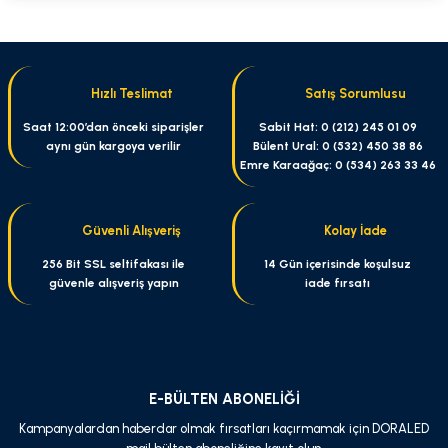
Bu ürünün fiyat bilgisi, resim, ürün açıklamalarında ve diğer konularda
yetersiz gördüğünüz noktaları öneri formunu kullanarak tarafımıza
iletebilirsiniz.
Görüş ve önerileriniz için teşekkür ederiz.
Hızlı Teslimat
Satış Sorumlusu
Ürün resmi kalitesiz, bozuk veya görüntülenemiyor.
Saat 12:00’dan önceki siparişler
Sabit Hat: 0 (212) 245 01 09
aynı gün kargoya verilir
Bülent Ural: 0 (532) 450 38 86
Ürün açıklamasında eksik bilgiler bulunuyor.
Emre Karaağaç: 0 (534) 263 33 46
Ürün bilgilerinde hatalar bulunuyor.
Ürün fiyatı diğer sitelerden daha pahalı.
Güvenli Alışveriş
Kolay İade
Bu ürüne benzer farklı alternatifler olmalı.
256 Bit SSL seltifakası ile
14 Gün içerisinde koşulsuz
güvenle alışveriş yapın
iade fırsatı
Gönder
E-BÜLTEN ABONELİĞİ
Kampanyalardan haberdar olmak fırsatları kaçırmamak için DORALED