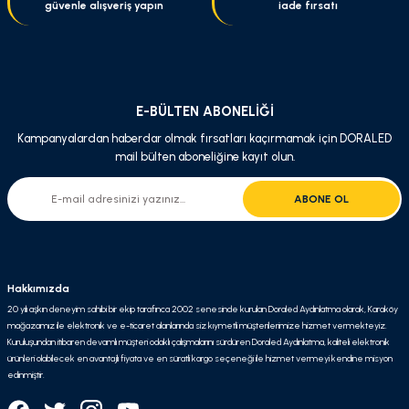
güvenle alışveriş yapın
iade fırsatı
Gönder
E-BÜLTEN ABONELİĞİ
Kampanyalardan haberdar olmak fırsatları kaçırmamak için DORALED
mail bülten aboneliğine kayıt olun.
ABONE OL
Hakkımızda
20 yılı aşkın deneyim sahibi bir ekip tarafınca 2002 senesinde kurulan Doraled Aydınlatma olarak, Karaköy
mağazamız ile elektronik ve e-ticaret alanlarında siz kıymetli müşterilerimize hizmet vermekteyiz.
Kuruluşundan itibaren devamlı müşteri odaklı çalışmalarını sürdüren Doraled Aydınlatma, kaliteli elektronik
ürünleri olabilecek en avantajlı fiyata ve en süratli kargo seçeneği ile hizmet vermeyi kendine misyon
edinmiştir.