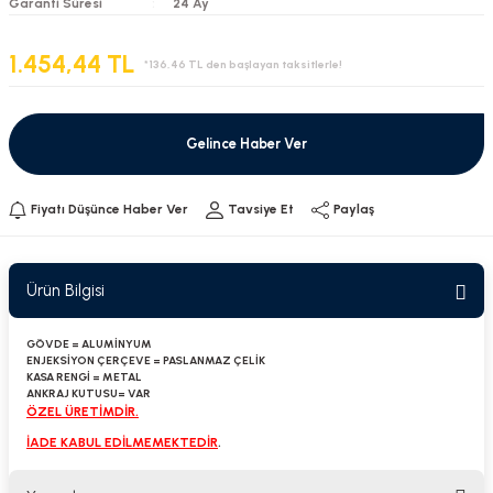
Garanti Süresi
24 Ay
1.454,44 TL
*136,46 TL den başlayan taksitlerle!
Gelince Haber Ver
Fiyatı Düşünce Haber Ver
Tavsiye Et
Paylaş
Ürün Bilgisi
GÖVDE = ALUMİNYUM
ENJEKSİYON ÇERÇEVE = PASLANMAZ
ÇELİK
KASA RENGİ = METAL
ANKRAJ KUTUSU= VAR
ÖZEL ÜRETİMDİR.
İADE KABUL EDİLMEMEKTEDİR
.