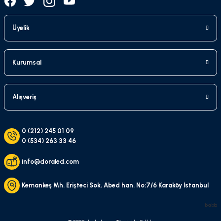
Üyelik
Kurumsal
Alışveriş
0 (212) 245 01 09
0 (534) 263 33 46
info@doraled.com
Kemankeş Mh. Erişteci Sok. Abed han. No:7/6 Karaköy İstanbul
bla bla