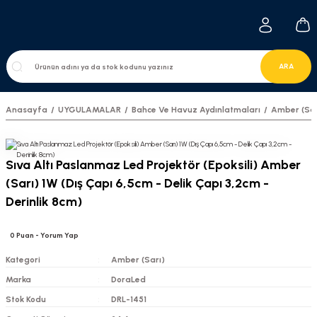
ARA
Anasayfa
UYGULAMALAR
Bahce Ve Havuz Aydınlatmaları
Amber (Sar
Sıva Altı Paslanmaz Led Projektör (Epoksili) Amber
(Sarı) 1W (Dış Çapı 6,5cm - Delik Çapı 3,2cm -
Derinlik 8cm)
0
Puan
- Yorum Yap
Kategori
Amber (Sarı)
Marka
DoraLed
Stok Kodu
DRL-1451