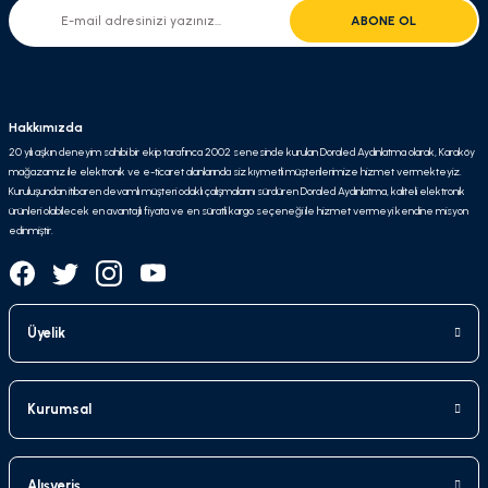
ABONE OL
Hakkımızda
20 yılı aşkın deneyim sahibi bir ekip tarafınca 2002 senesinde kurulan Doraled Aydınlatma olarak, Karaköy
mağazamız ile elektronik ve e-ticaret alanlarında siz kıymetli müşterilerimize hizmet vermekteyiz.
Kuruluşundan itibaren devamlı müşteri odaklı çalışmalarını sürdüren Doraled Aydınlatma, kaliteli elektronik
ürünleri olabilecek en avantajlı fiyata ve en süratli kargo seçeneği ile hizmet vermeyi kendine misyon
edinmiştir.
Üyelik
Kurumsal
Alışveriş