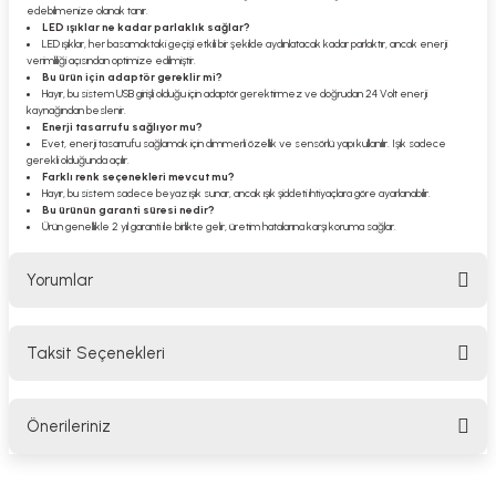
edebilmenize olanak tanır.
LED ışıklar ne kadar parlaklık sağlar?
LED ışıklar, her basamaktaki geçişi etkili bir şekilde aydınlatacak kadar parlaktır, ancak enerji
verimliliği açısından optimize edilmiştir.
Bu ürün için adaptör gereklir mi?
Hayır, bu sistem USB girişli olduğu için adaptör gerektirmez ve doğrudan 24 Volt enerji
kaynağından beslenir.
Enerji tasarrufu sağlıyor mu?
Evet, enerji tasarrufu sağlamak için dimmerli özellik ve sensörlü yapı kullanılır. Işık sadece
gerekli olduğunda açılır.
Farklı renk seçenekleri mevcut mu?
Hayır, bu sistem sadece beyaz ışık sunar, ancak ışık şiddeti ihtiyaçlara göre ayarlanabilir.
Bu ürünün garanti süresi nedir?
Ürün genellikle 2 yıl garanti ile birlikte gelir, üretim hatalarına karşı koruma sağlar.
Yorumlar
Taksit Seçenekleri
Bu ürüne ilk yorumu siz yapın!
Önerileriniz
Yorum Yaz
Bu ürünün fiyat bilgisi, resim, ürün açıklamalarında ve diğer konularda