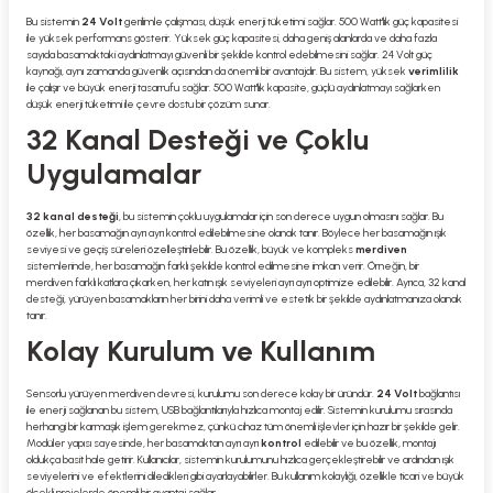
Bu sistemin
24 Volt
gerilimle çalışması, düşük enerji tüketimi sağlar. 500 Watt'lık güç kapasitesi
ile yüksek performans gösterir. Yüksek güç kapasitesi, daha geniş alanlarda ve daha fazla
sayıda basamaktaki aydınlatmayı güvenli bir şekilde kontrol edebilmesini sağlar. 24 Volt güç
kaynağı, aynı zamanda güvenlik açısından da önemli bir avantajdır. Bu sistem, yüksek
verimlilik
ile çalışır ve büyük enerji tasarrufu sağlar. 500 Watt'lık kapasite, güçlü aydınlatmayı sağlarken
düşük enerji tüketimi ile çevre dostu bir çözüm sunar.
32 Kanal Desteği ve Çoklu
Uygulamalar
32 kanal desteği
, bu sistemin çoklu uygulamalar için son derece uygun olmasını sağlar. Bu
özellik, her basamağın ayrı ayrı kontrol edilebilmesine olanak tanır. Böylece her basamağın ışık
seviyesi ve geçiş süreleri özelleştirilebilir. Bu özellik, büyük ve kompleks
merdiven
sistemlerinde, her basamağın farklı şekilde kontrol edilmesine imkan verir. Örneğin, bir
merdiven farklı katlara çıkarken, her katın ışık seviyeleri ayrı ayrı optimize edilebilir. Ayrıca, 32 kanal
desteği, yürüyen basamakların her birini daha verimli ve estetik bir şekilde aydınlatmanıza olanak
tanır.
Kolay Kurulum ve Kullanım
Sensorlu yürüyen merdiven devresi, kurulumu son derece kolay bir üründür.
24 Volt
bağlantısı
ile enerji sağlanan bu sistem, USB bağlantılarıyla hızlıca montaj edilir. Sistemin kurulumu sırasında
herhangi bir karmaşık işlem gerekmez, çünkü cihaz tüm önemli işlevler için hazır bir şekilde gelir.
Modüler yapısı sayesinde, her basamaktan ayrı ayrı
kontrol
edilebilir ve bu özellik, montajı
oldukça basit hale getirir. Kullanıcılar, sistemin kurulumunu hızlıca gerçekleştirebilir ve ardından ışık
seviyelerini ve efektlerini diledikleri gibi ayarlayabilirler. Bu kullanım kolaylığı, özellikle ticari ve büyük
ölçekli projelerde önemli bir avantaj sağlar.