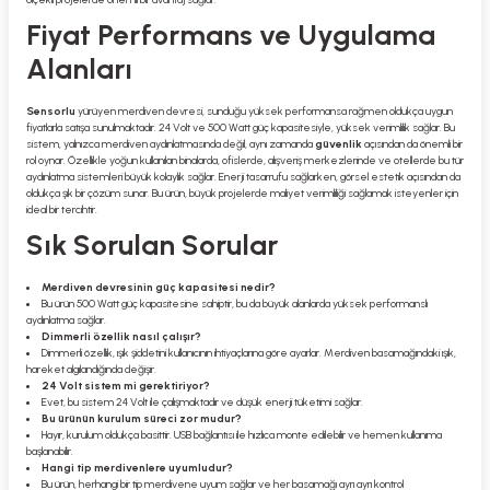
Fiyat Performans ve Uygulama
Alanları
Sensorlu
yürüyen merdiven devresi, sunduğu yüksek performansa rağmen oldukça uygun
fiyatlarla satışa sunulmaktadır. 24 Volt ve 500 Watt güç kapasitesiyle, yüksek verimlilik sağlar. Bu
sistem, yalnızca merdiven aydınlatmasında değil, aynı zamanda
güvenlik
açısından da önemli bir
rol oynar. Özellikle yoğun kullanılan binalarda, ofislerde, alışveriş merkezlerinde ve otellerde bu tür
aydınlatma sistemleri büyük kolaylık sağlar. Enerji tasarrufu sağlarken, görsel estetik açısından da
oldukça şık bir çözüm sunar. Bu ürün, büyük projelerde maliyet verimliliği sağlamak isteyenler için
ideal bir tercihtir.
Sık Sorulan Sorular
Merdiven devresinin güç kapasitesi nedir?
Bu ürün 500 Watt güç kapasitesine sahiptir, bu da büyük alanlarda yüksek performanslı
aydınlatma sağlar.
Dimmerli özellik nasıl çalışır?
Dimmerli özellik, ışık şiddetini kullanıcının ihtiyaçlarına göre ayarlar. Merdiven basamağındaki ışık,
hareket algılandığında değişir.
24 Volt sistem mi gerektiriyor?
Evet, bu sistem 24 Volt ile çalışmaktadır ve düşük enerji tüketimi sağlar.
Bu ürünün kurulum süreci zor mudur?
Hayır, kurulum oldukça basittir. USB bağlantısı ile hızlıca monte edilebilir ve hemen kullanıma
başlanabilir.
Hangi tip merdivenlere uyumludur?
Bu ürün, herhangi bir tip merdivene uyum sağlar ve her basamağı ayrı ayrı kontrol