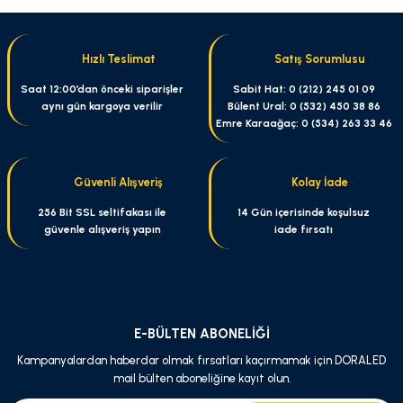
yetersiz gördüğünüz noktaları öneri formunu kullanarak tarafımıza
iletebilirsiniz.
Görüş ve önerileriniz için teşekkür ederiz.
Hızlı Teslimat
Satış Sorumlusu
Ürün resmi kalitesiz, bozuk veya görüntülenemiyor.
Saat 12:00’dan önceki siparişler
Sabit Hat: 0 (212) 245 01 09
aynı gün kargoya verilir
Bülent Ural: 0 (532) 450 38 86
Ürün açıklamasında eksik bilgiler bulunuyor.
Emre Karaağaç: 0 (534) 263 33 46
Ürün bilgilerinde hatalar bulunuyor.
Ürün fiyatı diğer sitelerden daha pahalı.
Güvenli Alışveriş
Kolay İade
Bu ürüne benzer farklı alternatifler olmalı.
256 Bit SSL seltifakası ile
14 Gün içerisinde koşulsuz
güvenle alışveriş yapın
iade fırsatı
Gönder
E-BÜLTEN ABONELİĞİ
Kampanyalardan haberdar olmak fırsatları kaçırmamak için DORALED
mail bülten aboneliğine kayıt olun.