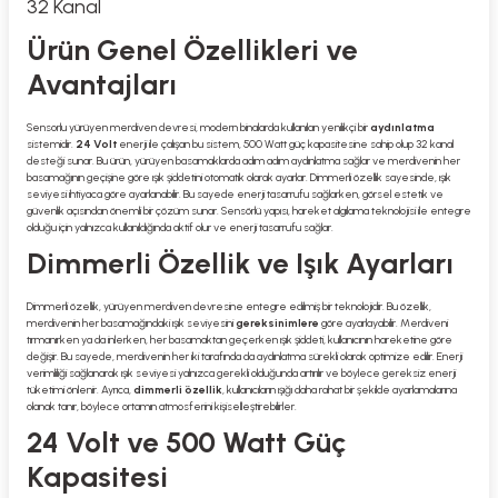
32 Kanal
Ürün Genel Özellikleri ve
Avantajları
Sensorlu yürüyen merdiven devresi, modern binalarda kullanılan yenilikçi bir
aydınlatma
sistemidir.
24 Volt
enerji ile çalışan bu sistem, 500 Watt güç kapasitesine sahip olup 32 kanal
desteği sunar. Bu ürün, yürüyen basamaklarda adım adım aydınlatma sağlar ve merdivenin her
basamağının geçişine göre ışık şiddetini otomatik olarak ayarlar. Dimmerli özellik sayesinde, ışık
seviyesi ihtiyaca göre ayarlanabilir. Bu sayede enerji tasarrufu sağlarken, görsel estetik ve
güvenlik açısından önemli bir çözüm sunar. Sensörlü yapısı, hareket algılama teknolojisi ile entegre
olduğu için yalnızca kullanıldığında aktif olur ve enerji tasarrufu sağlar.
Dimmerli Özellik ve Işık Ayarları
Dimmerli özellik, yürüyen merdiven devresine entegre edilmiş bir teknolojidir. Bu özellik,
merdivenin her basamağındaki ışık seviyesini
gereksinimlere
göre ayarlayabilir. Merdiveni
tırmanırken ya da inlerken, her basamaktan geçerken ışık şiddeti, kullanıcının hareketine göre
değişir. Bu sayede, merdivenin her iki tarafında da aydınlatma sürekli olarak optimize edilir. Enerji
verimliliği sağlanarak ışık seviyesi yalnızca gerekli olduğunda artırılır ve böylece gereksiz enerji
tüketimi önlenir. Ayrıca,
dimmerli özellik
, kullanıcıların ışığı daha rahat bir şekilde ayarlamalarına
olanak tanır, böylece ortamın atmosferini kişiselleştirebilirler.
24 Volt ve 500 Watt Güç
Kapasitesi