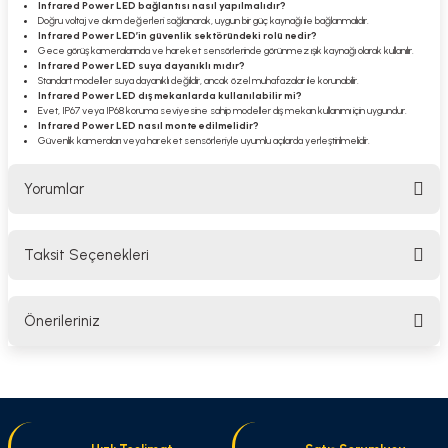
Infrared Power LED bağlantısı nasıl yapılmalıdır?
Doğru voltaj ve akım değerleri sağlanarak, uygun bir güç kaynağı ile bağlanmalıdır.
Infrared Power LED’in güvenlik sektöründeki rolü nedir?
Gece görüş kameralarında ve hareket sensörlerinde görünmez ışık kaynağı olarak kullanılır.
Infrared Power LED suya dayanıklı mıdır?
Standart modeller suya dayanıklı değildir, ancak özel muhafazalar ile korunabilir.
Infrared Power LED dış mekanlarda kullanılabilir mi?
Evet, IP67 veya IP68 koruma seviyesine sahip modeller dış mekan kullanımı için uygundur.
Infrared Power LED nasıl monte edilmelidir?
Güvenlik kameraları veya hareket sensörleriyle uyumlu açılarda yerleştirilmelidir.
Yorumlar
Taksit Seçenekleri
Bu ürüne ilk yorumu siz yapın!
Önerileriniz
Yorum Yaz
Bu ürünün fiyat bilgisi, resim, ürün açıklamalarında ve diğer konularda
yetersiz gördüğünüz noktaları öneri formunu kullanarak tarafımıza
iletebilirsiniz.
Görüş ve önerileriniz için teşekkür ederiz.