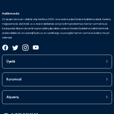
Hakkımızda
20 yılı aşkın deneyim sahibi bir ekip tarafınca 2002 senesinde kurulan Doraled Aydınlatma olarak, Karaköy
mağazamız ile elektronik ve e-ticaret alanlarında siz kıymetli müşterilerimize hizmet vermekteyiz.
Kuruluşundan itibaren devamlı müşteri odaklı çalışmalarını sürdüren Doraled Aydınlatma, kaliteli elektronik
ürünleri olabilecek en avantajlı fiyata ve en süratli kargo seçeneği ile hizmet vermeyi kendine misyon
edinmiştir.
Üyelik
Kurumsal
Alışveriş