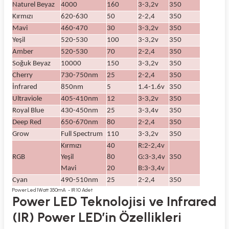
Naturel Beyaz
4000
160
3-3,2v
350
Kırmızı
620-630
50
2-2,4
350
Mavi
460-470
30
3-3,2v
350
Yeşil
520-530
100
3-3,2v
350
Amber
520-530
70
2-2,4
350
Soğuk Beyaz
10000
150
3-3,2v
350
Cherry
730-750nm
25
2-2,4
350
İnfrared
850nm
5
1.4-1.6v
350
Ultraviole
405-410nm
12
3-3,2v
350
Royal Blue
430-450nm
25
3-3,4v
350
Deep Red
650-670nm
80
2-2,4
350
Grow
Full Spectrum
110
3-3,2v
350
Kırmızı
40
R:2-2,4v
RGB
Yeşil
80
G:3-3,4v
350
Mavi
20
B:3-3,4v
Cyan
490-510nm
25
2-2,4
350
Power Led 1Watt 350mA - IR 10 Adet
Power LED Teknolojisi ve Infrared
(IR) Power LED’in Özellikleri