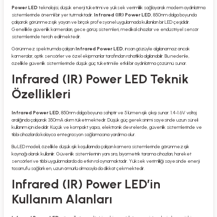
Power LED
teknolojisi, düşük enerji tüketimi ve yüksek verimlilik sağlayarak modern aydınlatma
sistemlerinde önemli bir yer tutmaktadır.
Infrared (IR) Power LED
, 850nm dalga boyunda
çalışarak görünmez ışık yayan ve birçok profesyonel uygulamada kullanılan bir LED çeşididir.
Genellikle güvenlik kameraları, gece görüş sistemleri, medikal cihazlar ve endüstriyel sensör
sistemlerinde tercih edilmektedir.
Görünmez spektrumda çalışan
Infrared Power LED
, insan gözüyle algılanamaz ancak
kameralar, optik sensörler ve özel ekipmanlar tarafından rahatlıkla algılanabilir. Bu nedenle,
özellikle güvenlik sistemlerinde düşük güç tüketimi ile etkili bir aydınlatma çözümü sunar.
Infrared (IR) Power LED Teknik
Özellikleri
Infrared Power LED
, 850nm dalga boyuna sahiptir ve 5 lümen ışık çıkışı sunar. 1.4-1.6V voltaj
aralığında çalışarak 350mA akım tüketmektedir. Düşük güç gereksinimi sayesinde uzun süreli
kullanım için idealdir. Küçük ve kompakt yapısı, elektronik devrelerde, güvenlik sistemlerinde ve
tıbbi cihazlarda kolayca entegrasyon sağlamasına yardımcı olur.
Bu LED modeli, özellikle düşük ışık koşullarında çalışan kamera sistemlerinde görünmez ışık
kaynağı olarak kullanılır. Güvenlik sistemlerinin yanı sıra, biyometrik tarama cihazları, hareket
sensörleri ve tıbbi uygulamalarda da etkin rol oynamaktadır. Yüksek verimliliği sayesinde enerji
tasarrufu sağlarken, uzun ömürlü olmasıyla da dikkat çekmektedir.
Infrared (IR) Power LED’in
Kullanım Alanları