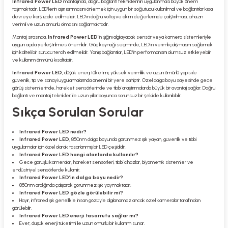
Infrared Power LED
montajında, doğru bağlantı tekniklerinin uygulanması büyük önem
taşımaktadır. LED’lerin aşırı ısınmasını önlemek için uygun bir soğutucu kullanılmalı ve bağlantılar kısa
devreye karşı izole edilmelidir. LED’in doğru voltaj ve akım değerlerinde çalıştırılması, cihazın
verimli ve uzun ömürlü olmasını sağlamaktadır.
Montaj sırasında,
Infrared Power LED
’in ışığını algılayacak sensör veya kamera sistemleriyle
uygun açıda yerleştirilmesi önemlidir. Güç kaynağı seçiminde, LED’in verimli çalışmasını sağlamak
için kaliteli bir sürücü tercih edilmelidir. Yanlış bağlantılar, LED’in performansını olumsuz etkileyebilir
ve kullanım ömrünü kısaltabilir.
Infrared Power LED
, düşük enerji tüketimi, yüksek verimlilik ve uzun ömürlü yapısı ile
güvenlik, tıp ve sanayi uygulamalarında önemli bir yere sahiptir. Özel dalga boyu sayesinde gece
görüş sistemlerinde, hareket sensörlerinde ve tıbbi araştırmalarda büyük bir avantaj sağlar. Doğru
bağlantı ve montaj teknikleri ile uzun yıllar boyunca sorunsuz bir şekilde kullanılabilir.
Sıkça Sorulan Sorular
Infrared Power LED nedir?
Infrared Power LED
, 850nm dalga boyunda görünmez ışık yayan, güvenlik ve tıbbi
uygulamalar için özel olarak tasarlanmış bir LED çeşididir.
Infrared Power LED hangi alanlarda kullanılır?
Gece görüşlü kameralar, hareket sensörleri, tıbbi cihazlar, biyometrik sistemler ve
endüstriyel sensörlerde kullanılır.
Infrared Power LED’in dalga boyu nedir?
850nm aralığında çalışarak görünmez ışık yaymaktadır.
Infrared Power LED gözle görülebilir mi?
Hayır, infrared ışık genellikle insan gözüyle algılanamaz ancak özel kameralar tarafından
görülebilir.
Infrared Power LED enerji tasarrufu sağlar mı?
Evet, düşük enerji tüketimi ile uzun ömürlü bir kullanım sunar.