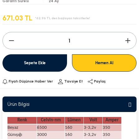
Garanti Süresi
24 Ay
671,03 TL
*62,96 TL den başlayan taksitlerle!
Sepete Ekle
Hemen Al
Fiyatı Düşünce Haber Ver
Tavsiye Et
Paylaş
Ürün Bilgisi
Renk
Celvin-nm
Lümen
Volt
Amper
Beyaz
6500
160
3-3,2v
350
Günışığı
3000
160
3-3,2v
350