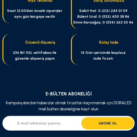
Hızlı Teslimat
Satış Sorumlusu
Ürün resmi kalitesiz, bozuk veya görüntülenemiyor.
Saat 12:00’dan önceki siparişler
Sabit Hat: 0 (212) 245 01 09
aynı gün kargoya verilir
Bülent Ural: 0 (532) 450 38 86
Ürün açıklamasında eksik bilgiler bulunuyor.
Emre Karaağaç: 0 (534) 263 33 46
Ürün bilgilerinde hatalar bulunuyor.
Ürün fiyatı diğer sitelerden daha pahalı.
Güvenli Alışveriş
Kolay İade
Bu ürüne benzer farklı alternatifler olmalı.
256 Bit SSL seltifakası ile
14 Gün içerisinde koşulsuz
güvenle alışveriş yapın
iade fırsatı
Gönder
E-BÜLTEN ABONELİĞİ
Kampanyalardan haberdar olmak fırsatları kaçırmamak için DORALED
mail bülten aboneliğine kayıt olun.
ABONE OL