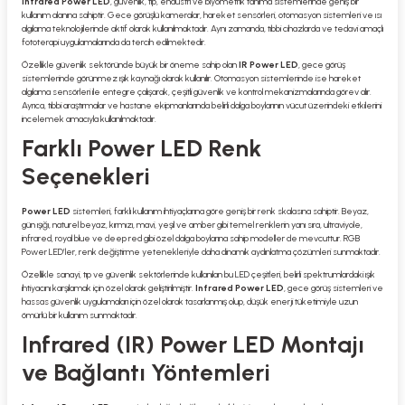
Infrared Power LED
, güvenlik, tıp, endüstri ve biyometrik tanıma sistemlerinde geniş bir
kullanım alanına sahiptir. Gece görüşlü kameralar, hareket sensörleri, otomasyon sistemleri ve ısı
algılama teknolojilerinde aktif olarak kullanılmaktadır. Aynı zamanda, tıbbi cihazlarda ve tedavi amaçlı
fototerapi uygulamalarında da tercih edilmektedir.
Özellikle güvenlik sektöründe büyük bir öneme sahip olan
IR Power LED
, gece görüş
sistemlerinde görünmez ışık kaynağı olarak kullanılır. Otomasyon sistemlerinde ise hareket
algılama sensörleri ile entegre çalışarak, çeşitli güvenlik ve kontrol mekanizmalarında görev alır.
Ayrıca, tıbbi araştırmalar ve hastane ekipmanlarında belirli dalga boylarının vücut üzerindeki etkilerini
incelemek amacıyla kullanılmaktadır.
Farklı Power LED Renk
Seçenekleri
Power LED
sistemleri, farklı kullanım ihtiyaçlarına göre geniş bir renk skalasına sahiptir. Beyaz,
gün ışığı, naturel beyaz, kırmızı, mavi, yeşil ve amber gibi temel renklerin yanı sıra, ultraviyole,
infrared, royal blue ve deep red gibi özel dalga boylarına sahip modeller de mevcuttur. RGB
Power LED’ler, renk değiştirme yetenekleriyle daha dinamik aydınlatma çözümleri sunmaktadır.
Özellikle sanayi, tıp ve güvenlik sektörlerinde kullanılan bu LED çeşitleri, belirli spektrumlardaki ışık
ihtiyacını karşılamak için özel olarak geliştirilmiştir.
Infrared Power LED
, gece görüş sistemleri ve
hassas güvenlik uygulamaları için özel olarak tasarlanmış olup, düşük enerji tüketimiyle uzun
ömürlü bir kullanım sunmaktadır.
Infrared (IR) Power LED Montajı
ve Bağlantı Yöntemleri