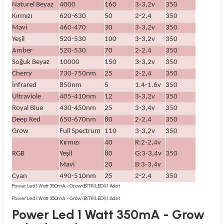
Naturel Beyaz
4000
160
3-3,2v
350
Kırmızı
620-630
50
2-2,4
350
Mavi
460-470
30
3-3,2v
350
Yeşil
520-530
100
3-3,2v
350
Amber
520-530
70
2-2,4
350
Soğuk Beyaz
10000
150
3-3,2v
350
Cherry
730-750nm
25
2-2,4
350
İnfrared
850nm
5
1.4-1.6v
350
Ultraviole
405-410nm
12
3-3,2v
350
Royal Blue
430-450nm
25
3-3,4v
350
Deep Red
650-670nm
80
2-2,4
350
Grow
Full Spectrum
110
3-3,2v
350
Kırmızı
40
R:2-2,4v
RGB
Yeşil
80
G:3-3,4v
350
Mavi
20
B:3-3,4v
Cyan
490-510nm
25
2-2,4
350
Power Led 1 Watt 350mA - Grow (BİTKİ LEDİ) 1 Adet
Power Led 1 Watt 350mA - Grow (BİTKİ LEDİ) 1 Adet
Power Led 1 Watt 350mA - Grow