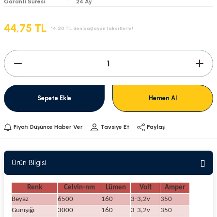
Garanti Süresi
24 Ay
44,75 TL
*4,20 TL den başlayan taksitlerle!
Sepete Ekle
Hemen Al
Fiyatı Düşünce Haber Ver
Tavsiye Et
Paylaş
Ürün Bilgisi
Renk
Celvin-nm
Lümen
Volt
Amper
Beyaz
6500
160
3-3,2v
350
Günışığı
3000
160
3-3,2v
350