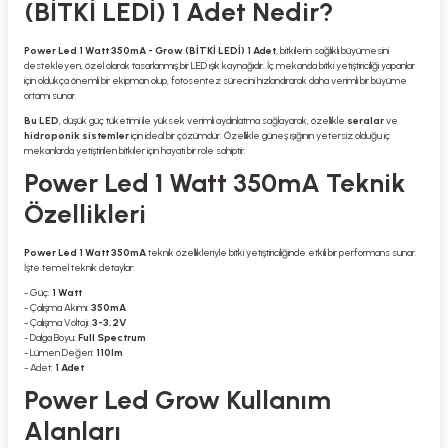
(BİTKİ LEDİ) 1 Adet Nedir?
Power Led 1 Watt 350mA - Grow (BİTKİ LEDİ) 1 Adet
, bitkilerin sağlıklı büyümesini
destekleyen, özel olarak tasarlanmış bir LED ışık kaynağıdır. İç mekanda bitki yetiştiriciliği yapanlar
için oldukça önemli bir ekipman olup, fotosentez sürecini hızlandırarak daha verimli bir büyüme
ortamı sunar.
Bu LED
, düşük güç tüketimi ile yüksek verimli aydınlatma sağlayarak, özellikle
seralar
ve
hidroponik sistemler
için ideal bir çözümdür. Özellikle güneş ışığının yetersiz olduğu iç
mekanlarda yetiştirilen bitkiler için hayati bir role sahiptir.
Power Led 1 Watt 350mA Teknik
Özellikleri
Power Led 1 Watt 350mA
teknik özellikleriyle bitki yetiştiriciliğinde etkili bir performans sunar.
İşte temel teknik detaylar:
- Güç:
1 Watt
- Çalışma Akımı:
350mA
- Çalışma Voltajı:
3-3,2V
- Dalga Boyu:
Full Spectrum
- Lümen Değeri:
110lm
- Adet:
1 Adet
Power Led Grow Kullanım
Alanları