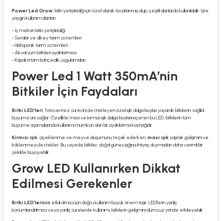
Power Led Grow
, bitki yetiştiriciliği için özel olarak tasarlanmış olup, çeşitli alanlarda kullanılabilir. İşte
yaygın kullanım alanları:
- İç mekan bitki yetiştiriciliği
- Seralar ve dikey tarım sistemleri
- Hidroponik tarım sistemleri
- Akvaryum bitkileri aydınlatması
- Kapalı ortam bahçecilik uygulamaları
Power Led 1 Watt 350mA’nin
Bitkiler İçin Faydaları
Bitki LED’leri
, fotosentez sürecini destekleyen özel ışık dalga boyları yayarak bitkilerin sağlıklı
büyümesini sağlar. Özellikle mavi ve kırmızı ışık dalga boylarını içeren bu LED, bitkilerin tüm
büyüme aşamalarında kullanımı mümkün olan bir aydınlatma kaynağıdır.
Kırmızı ışık
, çiçeklenme ve meyve oluşumunu teşvik ederken,
mavi ışık
yaprak gelişimini ve
köklenmeyi destekler. Bu sayede bitkiler, doğal güneş ışığına ihtiyaç duymadan daha verimli bir
şekilde büyüyebilir.
Grow LED Kullanırken Dikkat
Edilmesi Gerekenler
Bitki LED’lerinin
etkili olması için doğru kullanım büyük önem taşır. LED'lerin yanlış
konumlandırılması veya yanlış sürelerde kullanımı, bitkilerin gelişimini olumsuz yönde etkileyebilir.