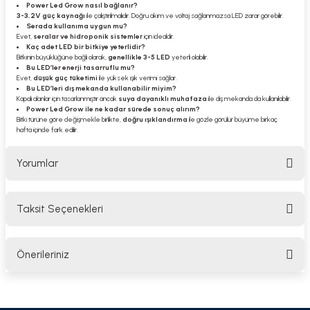
Power Led Grow nasıl bağlanır?
3-3,2V güç kaynağı
ile çalıştırılmalıdır. Doğru akım ve voltaj sağlanmazsa LED zarar görebilir.
Serada kullanıma uygun mu?
Evet,
seralar ve hidroponik sistemler
için idealdir.
Kaç adet LED bir bitkiye yeterlidir?
Bitkinin büyüklüğüne bağlı olarak,
genellikle 3-5 LED
yeterli olabilir.
Bu LED’ler enerji tasarruflu mu?
Evet,
düşük güç tüketimi
ile yüksek ışık verimi sağlar.
Bu LED’leri dış mekanda kullanabilir miyim?
Kapalı alanlar için tasarlanmıştır ancak
suya dayanıklı muhafaza
ile dış mekanda da kullanılabilir.
Power Led Grow ile ne kadar sürede sonuç alırım?
Bitki türüne göre değişmekle birlikte,
doğru ışıklandırma
ile gözle görülür büyüme birkaç
hafta içinde fark edilir.
Yorumlar
Taksit Seçenekleri
Bu ürüne ilk yorumu siz yapın!
Önerileriniz
Yorum Yaz
Bu ürünün fiyat bilgisi, resim, ürün açıklamalarında ve diğer konularda
yetersiz gördüğünüz noktaları öneri formunu kullanarak tarafımıza