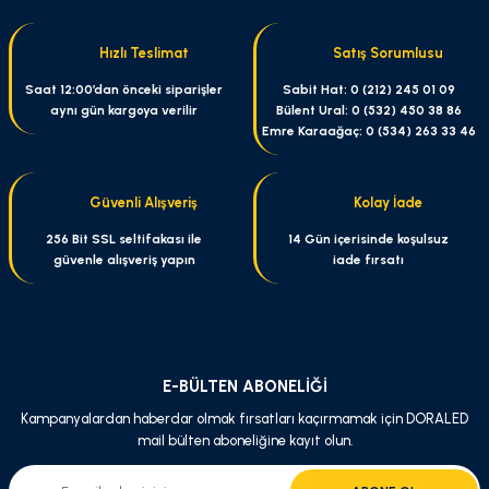
iletebilirsiniz.
Görüş ve önerileriniz için teşekkür ederiz.
Hızlı Teslimat
Satış Sorumlusu
Ürün resmi kalitesiz, bozuk veya görüntülenemiyor.
Saat 12:00’dan önceki siparişler
Sabit Hat: 0 (212) 245 01 09
aynı gün kargoya verilir
Bülent Ural: 0 (532) 450 38 86
Ürün açıklamasında eksik bilgiler bulunuyor.
Emre Karaağaç: 0 (534) 263 33 46
Ürün bilgilerinde hatalar bulunuyor.
Ürün fiyatı diğer sitelerden daha pahalı.
Güvenli Alışveriş
Kolay İade
Bu ürüne benzer farklı alternatifler olmalı.
256 Bit SSL seltifakası ile
14 Gün içerisinde koşulsuz
güvenle alışveriş yapın
iade fırsatı
Gönder
E-BÜLTEN ABONELİĞİ
Kampanyalardan haberdar olmak fırsatları kaçırmamak için DORALED
mail bülten aboneliğine kayıt olun.