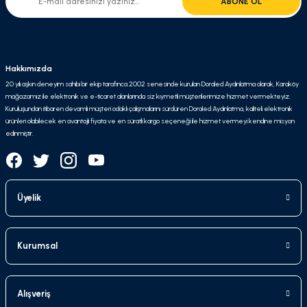
ABONE OL
Hakkımızda
20 yılı aşkın deneyim sahibi bir ekip tarafınca 2002 senesinde kurulan Doraled Aydınlatma olarak, Karaköy
mağazamız ile elektronik ve e-ticaret alanlarında siz kıymetli müşterilerimize hizmet vermekteyiz.
Kuruluşundan itibaren devamlı müşteri odaklı çalışmalarını sürdüren Doraled Aydınlatma, kaliteli elektronik
ürünleri olabilecek en avantajlı fiyata ve en süratli kargo seçeneği ile hizmet vermeyi kendine misyon
edinmiştir.
Üyelik
Kurumsal
Alışveriş