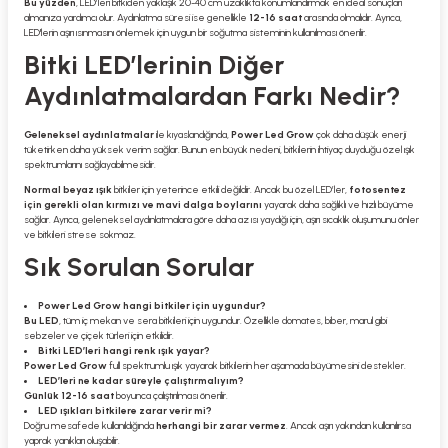
Bu yüzden
, LED’leri bitkiden yaklaşık 20-40 cm uzaklıkta konumlandırmak en ideal sonuçları
almanıza yardımcı olur. Aydınlatma süresi ise genellikle
12-16 saat
arasında olmalıdır. Ayrıca,
LED'lerin aşırı ısınmasını önlemek için uygun bir soğutma sisteminin kullanılması önerilir.
Bitki LED’lerinin Diğer
Aydınlatmalardan Farkı Nedir?
Geleneksel aydınlatmalar
ile kıyaslandığında,
Power Led Grow
çok daha düşük enerji
tüketirken daha yüksek verim sağlar. Bunun en büyük nedeni, bitkilerin ihtiyaç duyduğu özel ışık
spektrumlarını sağlayabilmesidir.
Normal beyaz ışık
bitkiler için yeterince etkili değildir. Ancak bu özel LED’ler,
fotosentez
için gerekli olan kırmızı ve mavi dalga boylarını
yayarak daha sağlıklı ve hızlı büyüme
sağlar. Ayrıca, geleneksel aydınlatmalara göre daha az ısı yaydığı için, aşırı sıcaklık oluşumunu önler
ve bitkileri strese sokmaz.
Sık Sorulan Sorular
Power Led Grow hangi bitkiler için uygundur?
Bu LED
, tüm iç mekan ve sera bitkileri için uygundur. Özellikle domates, biber, marul gibi
sebzeler ve çiçek türleri için etkilidir.
Bitki LED’leri hangi renk ışık yayar?
Power Led Grow
full spektrumlu ışık yayarak bitkilerin her aşamada büyümesini destekler.
LED’leri ne kadar süreyle çalıştırmalıyım?
Günlük 12-16 saat
boyunca çalıştırılması önerilir.
LED ışıkları bitkilere zarar verir mi?
Doğru mesafede kullanıldığında
herhangi bir zarar vermez
. Ancak aşırı yakından kullanılırsa
yaprak yanıkları oluşabilir.