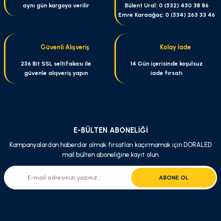
aynı gün kargoya verilir
Bülent Ural: 0 (532) 450 38 86
Ürün açıklamasında eksik bilgiler bulunuyor.
Emre Karaağaç: 0 (534) 263 33 46
Ürün bilgilerinde hatalar bulunuyor.
Ürün fiyatı diğer sitelerden daha pahalı.
Güvenli Alışveriş
Kolay İade
Bu ürüne benzer farklı alternatifler olmalı.
256 Bit SSL seltifakası ile
14 Gün içerisinde koşulsuz
güvenle alışveriş yapın
iade fırsatı
Gönder
E-BÜLTEN ABONELİĞİ
Kampanyalardan haberdar olmak fırsatları kaçırmamak için DORALED
mail bülten aboneliğine kayıt olun.
ABONE OL