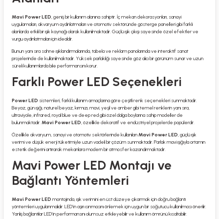
Mavi Power LED
, geniş bir kullanım alanına sahiptir. İç mekan dekorasyonları, sanayi
uygulamaları, akvaryum aydınlatmaları ve otomotiv sektöründe gösterge panelleri gibi farklı
alanlarda etkili bir ışık kaynağı olarak kullanılmaktadır. Güçlü ışık çıkışı sayesinde özel efektler ve
vurgu aydınlatmaları için idealdir.
Bunun yanı sıra sahne ışıklandırmalarında, tabela ve reklam panolarında ve interaktif sanat
projelerinde de kullanılmaktadır. Yüksek parlaklığı sayesinde göz alıcı bir görünüm sunar ve uzun
süreli kullanımlarda bile performansını korur.
Farklı Power LED Seçenekleri
Power LED
sistemleri, farklı kullanım amaçlarına göre çeşitli renk seçenekleri sunmaktadır.
Beyaz, gün ışığı, naturel beyaz, kırmızı, mavi, yeşil ve amber gibi temel renklerin yanı sıra,
ultraviyole, infrared, royal blue ve deep red gibi özel dalga boylarına sahip modeller de
bulunmaktadır.
Mavi Power LED
, özellikle dekoratif ve endüstriyel projelerde popülerdir.
Özellikle akvaryum, sanayi ve otomotiv sektörlerinde kullanılan
Mavi Power LED
, güçlü ışık
verimi ve düşük enerji tüketimiyle uzun vadeli bir çözüm sunmaktadır. Parlak mavi ışığıyla ortamın
estetik değerini artırarak mekanlara modern bir atmosfer kazandırmaktadır.
Mavi Power LED Montajı ve
Bağlantı Yöntemleri
Mavi Power LED
montajında, ışık verimini en üst düzeye çıkarmak için doğru bağlantı
yöntemleri uygulanmalıdır. LED’in aşırı ısınmasını önlemek için uygun bir soğutucu kullanılması önerilir.
Yanlış bağlantılar LED’in performansını olumsuz etkileyebilir ve kullanım ömrünü kısaltabilir.