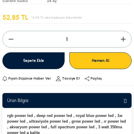
Garanti Süresi
24 Ay
52,85 TL
*4,96 TL den başlayan taksitlerle!
Sepete Ekle
Hemen Al
Fiyatı Düşünce Haber Ver
Tavsiye Et
Paylaş
Ürün Bilgisi
rgb power led , deep red power led , royal blue power led , 1w
power led , ultraviyole power led , grow power led , ır power led
, akvaryum power led , full spectrum power led , 3 watt 350ma
power led a kalite