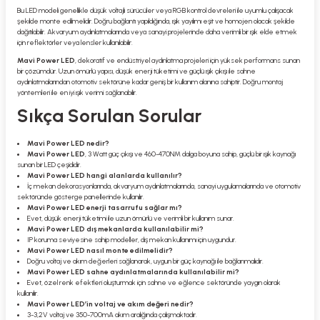
Bu LED modeli genellikle düşük voltajlı sürücüler veya RGB kontrol devreleri ile uyumlu çalışacak
şekilde monte edilmelidir. Doğru bağlantı yapıldığında, ışık yayılımı eşit ve homojen olacak şekilde
dağıtılabilir. Akvaryum aydınlatmalarında veya sanayi projelerinde daha verimli bir ışık elde etmek
için reflektörler veya lensler kullanılabilir.
Mavi Power LED
, dekoratif ve endüstriyel aydınlatma projeleri için yüksek performans sunan
bir çözümdür. Uzun ömürlü yapısı, düşük enerji tüketimi ve güçlü ışık çıkışı ile sahne
aydınlatmalarından otomotiv sektörüne kadar geniş bir kullanım alanına sahiptir. Doğru montaj
yöntemleri ile en iyi ışık verimi sağlanabilir.
Sıkça Sorulan Sorular
Mavi Power LED nedir?
Mavi Power LED
, 3 Watt güç çıkışı ve 460-470NM dalga boyuna sahip, güçlü bir ışık kaynağı
sunan bir LED çeşididir.
Mavi Power LED hangi alanlarda kullanılır?
İç mekan dekorasyonlarında, akvaryum aydınlatmalarında, sanayi uygulamalarında ve otomotiv
sektöründe gösterge panellerinde kullanılır.
Mavi Power LED enerji tasarrufu sağlar mı?
Evet, düşük enerji tüketimi ile uzun ömürlü ve verimli bir kullanım sunar.
Mavi Power LED dış mekanlarda kullanılabilir mi?
IP koruma seviyesine sahip modeller, dış mekan kullanımı için uygundur.
Mavi Power LED nasıl monte edilmelidir?
Doğru voltaj ve akım değerleri sağlanarak, uygun bir güç kaynağı ile bağlanmalıdır.
Mavi Power LED sahne aydınlatmalarında kullanılabilir mi?
Evet, özel renk efektleri oluşturmak için sahne ve eğlence sektöründe yaygın olarak
kullanılır.
Mavi Power LED’in voltaj ve akım değeri nedir?
3-3,2V voltaj ve 350-700mA akım aralığında çalışmaktadır.