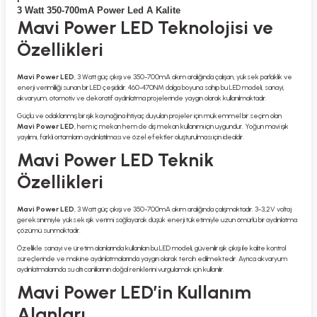
3 Watt 350-700mA Power Led A Kalite
Mavi Power LED Teknolojisi ve
Özellikleri
Mavi Power LED
, 3 Watt güç çıkışı ve 350-700mA akım aralığında çalışan, yüksek parlaklık ve
enerji verimliliği sunan bir LED çeşididir. 460-470NM dalga boyuna sahip bu LED modeli, sanayi,
akvaryum, otomotiv ve dekoratif aydınlatma projelerinde yaygın olarak kullanılmaktadır.
Güçlü ve odaklanmış bir ışık kaynağına ihtiyaç duyulan projeler için mükemmel bir seçim olan
Mavi Power LED
, hem iç mekan hem de dış mekan kullanımı için uygundur. Yoğun mavi ışık
yayılımı, farklı ortamların aydınlatılması ve özel efektler oluşturulması için idealdir.
Mavi Power LED Teknik
Özellikleri
Mavi Power LED
, 3 Watt güç çıkışı ve 350-700mA akım aralığında çalışmaktadır. 3-3,2V voltaj
gereksinimiyle yüksek ışık verimi sağlayarak düşük enerji tüketimiyle uzun ömürlü bir aydınlatma
çözümü sunmaktadır.
Özellikle sanayi ve üretim alanlarında kullanılan bu LED modeli, güvenilir ışık çıkışı ile kalite kontrol
süreçlerinde ve makine aydınlatmalarında yaygın olarak tercih edilmektedir. Ayrıca akvaryum
aydınlatmalarında su altı canlılarının doğal renklerini vurgulamak için kullanılır.
Mavi Power LED’in Kullanım
Alanları