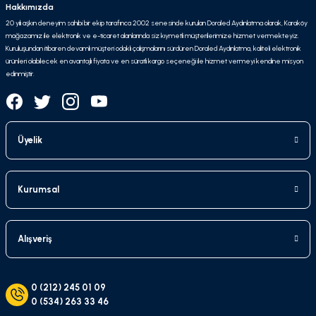
Hakkımızda
20 yılı aşkın deneyim sahibi bir ekip tarafınca 2002 senesinde kurulan Doraled Aydınlatma olarak, Karaköy
mağazamız ile elektronik ve e-ticaret alanlarında siz kıymetli müşterilerimize hizmet vermekteyiz.
Kuruluşundan itibaren devamlı müşteri odaklı çalışmalarını sürdüren Doraled Aydınlatma, kaliteli elektronik
ürünleri olabilecek en avantajlı fiyata ve en süratli kargo seçeneği ile hizmet vermeyi kendine misyon
edinmiştir.
Üyelik
Kurumsal
Alışveriş
0 (212) 245 01 09
0 (534) 263 33 46