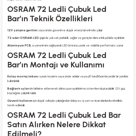
OSRAM 72 Ledli Çubuk Led
Bar’ın Teknik Özellikleri
12V çalışma gerilimi
sayesinde güvenli ve düşük enerji tüketimi ile çalışır.
72 adet OSRAM LED çipi
ile yüksek parlaklık sağlar ve geniş bir alanı etkili şekilde aydınlatır.
Alüminyum PCB
, ısı yönetimini sağlayarak LED ömrünü uzatır ve stabil bir performans sunar.
OSRAM 72 Ledli Çubuk Led
Bar’ın Montajı ve Kullanımı
Kolay montaj imkanı
sunan tasarımı sayesinde vidalar veya çift taraflı bant ile pratik bir şekilde
kullanılabilir.
Bağlantı uçları
ile birbirine eklenerek daha uzun aydınlatma sistemleri oluşturulabilir. 12V güç
kaynağı ile çalıştırılmalıdır.
Güvenli kullanım
için düşük voltaj ile çalıştığından dolayı ev, iş yeri ve ticari alanlarda rahatlıkla
tercih edilebilir.
OSRAM 72 Ledli Çubuk Led Bar
Satın Alırken Nelere Dikkat
Edilmeli?