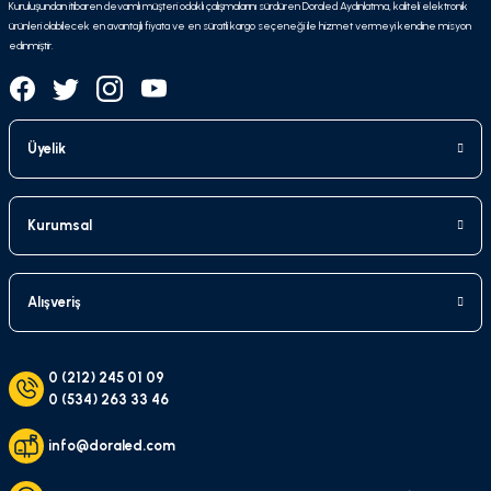
Kuruluşundan itibaren devamlı müşteri odaklı çalışmalarını sürdüren Doraled Aydınlatma, kaliteli elektronik
ürünleri olabilecek en avantajlı fiyata ve en süratli kargo seçeneği ile hizmet vermeyi kendine misyon
edinmiştir.
Üyelik
Kurumsal
Alışveriş
0 (212) 245 01 09
0 (534) 263 33 46
info@doraled.com