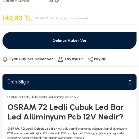
Garanti Süresi
24 Ay
142,83 TL
*13,40 TL den başlayan taksitlerle!
Gelince Haber Ver
Fiyatı Düşünce Haber Ver
Tavsiye Et
Paylaş
Ürün Bilgisi
OSRAM 72 Ledli Çubuk Led Bar Led Alüminyum Pcb 12V
OSRAM 72 Ledli Çubuk Led Bar
Led Alüminyum Pcb 12V Nedir?
OSRAM 72 Ledli Çubuk Led Bar
, yüksek verimli aydınlatma sağlayan, kaliteli alüminyum
PCB tasarımıyla üretilmiş bir LED sistemidir. 12V ile çalışan bu LED bar, gün ışığı tonunda güçlü bir
aydınlatma sağlar ve birçok farklı alanda kullanım için uygundur.