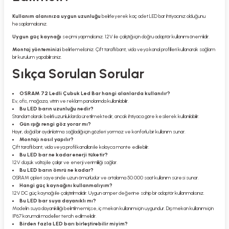
Kullanım alanınıza uygun uzunluğu
belirleyerek kaç adet LED bar ihtiyacınız olduğunu
hesaplamalısınız.
Uygun güç kaynağı
seçimi yapmalısınız. 12V ile çalıştığı için doğru adaptör kullanımı önemlidir.
Montaj yönteminizi
belirlemelisiniz. Çift taraflı bant, vida veya kanal profilleri kullanarak sağlam
bir kurulum yapabilirsiniz.
Sıkça Sorulan Sorular
OSRAM 72 Ledli Çubuk Led Bar hangi alanlarda kullanılır?
Ev, ofis, mağaza, vitrin ve reklam panolarında kullanılabilir.
Bu LED barın uzunluğu nedir?
Standart olarak belirli uzunluklarda üretilmektedir, ancak ihtiyaca göre kesilerek kullanılabilir.
Gün ışığı rengi göz yorar mı?
Hayır, doğal bir aydınlatma sağladığı için gözleri yormaz ve konforlu bir kullanım sunar.
Montajı nasıl yapılır?
Çift taraflı bant, vida veya profil kanalları ile kolayca monte edilebilir.
Bu LED bar ne kadar enerji tüketir?
12V düşük voltaj ile çalışır ve enerji verimliliği sağlar.
Bu LED barın ömrü ne kadar?
OSRAM çipleri sayesinde uzun ömürlüdür ve ortalama 50.000 saat kullanım süresi sunar.
Hangi güç kaynağını kullanmalıyım?
12V DC güç kaynağı ile çalıştırılmalıdır. Uygun amper değerine sahip bir adaptör kullanmalısınız.
Bu LED bar suya dayanıklı mı?
Modelin suya dayanıklılığı belirtilmemişse, iç mekan kullanımı için uygundur. Dış mekan kullanımı için
IP67 korumalı modeller tercih edilmelidir.
Birden fazla LED barı birleştirebilir miyim?