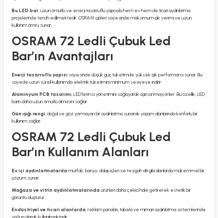
Bu LED bar
, uzun ömürlü ve enerji tasarruflu yapısıyla hem ev hem de ticari aydınlatma
projelerinde tercih edilmektedir. OSRAM çipleri sayesinde maksimum ışık verimi ve uzun
kullanım ömrü sunar.
OSRAM 72 Ledli Çubuk Led
Bar’ın Avantajları
Enerji tasarruflu yapısı
sayesinde düşük güç tüketimi ile yüksek ışık performansı sunar. Bu
sayede uzun süreli kullanımda elektrik tüketimini minimum seviyeye indirir.
Alüminyum PCB tasarımı
, LED’lerin ısı yönetimini sağlayarak aşırı ısınmayı önler. Bu özellik, LED
barın daha uzun ömürlü olmasını sağlar.
Gün ışığı rengi
, doğal ve göz yormayan bir aydınlatma sunarak yaşam alanlarında konforlu bir
kullanım sağlar.
OSRAM 72 Ledli Çubuk Led
Bar’ın Kullanım Alanları
Ev içi aydınlatmalarda
mutfak, banyo, dolap içleri ve tezgah altı gibi alanlarda mükemmel bir
çözüm sunar.
Mağaza ve vitrin aydınlatmalarında
ürünleri daha çekici hale getirerek estetik bir
görüntü oluşturur.
Endüstriyel ve ticari alanlarda
, reklam panoları, tabela ve mimari aydınlatma sistemlerinde
yoğun olarak kullanılmaktadır.