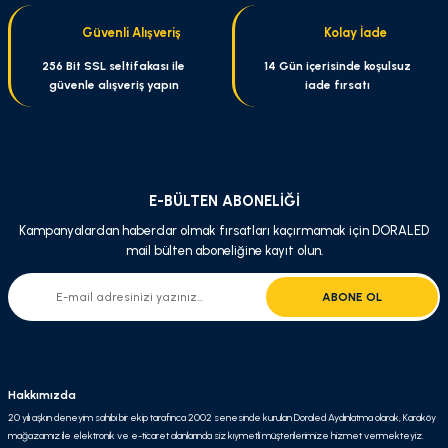
Ürün fiyatı diğer sitelerden daha pahalı.
Güvenli Alışveriş
Kolay İade
Bu ürüne benzer farklı alternatifler olmalı.
256 Bit SSL seltifakası ile
14 Gün içerisinde koşulsuz
güvenle alışveriş yapın
iade fırsatı
Gönder
E-BÜLTEN ABONELİĞİ
Kampanyalardan haberdar olmak fırsatları kaçırmamak için DORALED
mail bülten aboneliğine kayıt olun.
ABONE OL
Hakkımızda
20 yılı aşkın deneyim sahibi bir ekip tarafınca 2002 senesinde kurulan Doraled Aydınlatma olarak, Karaköy
mağazamız ile elektronik ve e-ticaret alanlarında siz kıymetli müşterilerimize hizmet vermekteyiz.