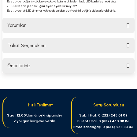
Evet, uygun bağlantı kabloları ve adaptör kullanarak birden fazla LED barı birleştirebilirsiniz.
LED barın parlaklığını ayarlayabilir miyim?
Evet, uygun bir LED dimmer kullanarak parlaklık seviyesini dilediğiniz gibi ayarlayabilirsiniz.
Yorumlar
Taksit Seçenekleri
Bu ürüne ilk yorumu siz yapın!
Önerileriniz
Yorum Yaz
Bu ürünün fiyat bilgisi, resim, ürün açıklamalarında ve diğer konularda
yetersiz gördüğünüz noktaları öneri formunu kullanarak tarafımıza
iletebilirsiniz.
Görüş ve önerileriniz için teşekkür ederiz.
Hızlı Teslimat
Satış Sorumlusu
Ürün resmi kalitesiz, bozuk veya görüntülenemiyor.
Saat 12:00’dan önceki siparişler
Sabit Hat: 0 (212) 245 01 09
aynı gün kargoya verilir
Bülent Ural: 0 (532) 450 38 86
Ürün açıklamasında eksik bilgiler bulunuyor.
Emre Karaağaç: 0 (534) 263 33 46
Ürün bilgilerinde hatalar bulunuyor.