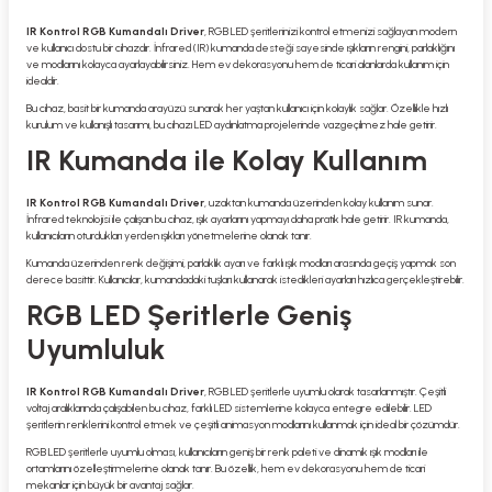
IR Kontrol RGB Kumandalı Driver
, RGB LED şeritlerinizi kontrol etmenizi sağlayan modern
ve kullanıcı dostu bir cihazdır. İnfrared (IR) kumanda desteği sayesinde ışıkların rengini, parlaklığını
ve modlarını kolayca ayarlayabilirsiniz. Hem ev dekorasyonu hem de ticari alanlarda kullanım için
idealdir.
Bu cihaz, basit bir kumanda arayüzü sunarak her yaştan kullanıcı için kolaylık sağlar. Özellikle hızlı
kurulum ve kullanışlı tasarımı, bu cihazı LED aydınlatma projelerinde vazgeçilmez hale getirir.
IR Kumanda ile Kolay Kullanım
IR Kontrol RGB Kumandalı Driver
, uzaktan kumanda üzerinden kolay kullanım sunar.
İnfrared teknolojisi ile çalışan bu cihaz, ışık ayarlarını yapmayı daha pratik hale getirir. IR kumanda,
kullanıcıların oturdukları yerden ışıkları yönetmelerine olanak tanır.
Kumanda üzerinden renk değişimi, parlaklık ayarı ve farklı ışık modları arasında geçiş yapmak son
derece basittir. Kullanıcılar, kumandadaki tuşları kullanarak istedikleri ayarları hızlıca gerçekleştirebilir.
RGB LED Şeritlerle Geniş
Uyumluluk
IR Kontrol RGB Kumandalı Driver
, RGB LED şeritlerle uyumlu olarak tasarlanmıştır. Çeşitli
voltaj aralıklarında çalışabilen bu cihaz, farklı LED sistemlerine kolayca entegre edilebilir. LED
şeritlerin renklerini kontrol etmek ve çeşitli animasyon modlarını kullanmak için ideal bir çözümdür.
RGB LED şeritlerle uyumlu olması, kullanıcıların geniş bir renk paleti ve dinamik ışık modları ile
ortamlarını özelleştirmelerine olanak tanır. Bu özellik, hem ev dekorasyonu hem de ticari
mekanlar için büyük bir avantaj sağlar.