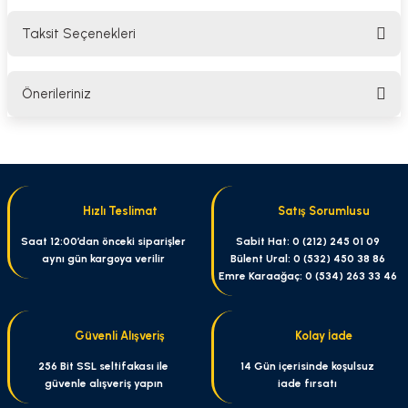
Taksit Seçenekleri
Bu ürüne ilk yorumu siz yapın!
Önerileriniz
Yorum Yaz
Bu ürünün fiyat bilgisi, resim, ürün açıklamalarında ve diğer konularda
yetersiz gördüğünüz noktaları öneri formunu kullanarak tarafımıza
iletebilirsiniz.
Görüş ve önerileriniz için teşekkür ederiz.
Hızlı Teslimat
Satış Sorumlusu
Ürün resmi kalitesiz, bozuk veya görüntülenemiyor.
Saat 12:00’dan önceki siparişler
Sabit Hat: 0 (212) 245 01 09
aynı gün kargoya verilir
Bülent Ural: 0 (532) 450 38 86
Ürün açıklamasında eksik bilgiler bulunuyor.
Emre Karaağaç: 0 (534) 263 33 46
Ürün bilgilerinde hatalar bulunuyor.
Ürün fiyatı diğer sitelerden daha pahalı.
Güvenli Alışveriş
Kolay İade
Bu ürüne benzer farklı alternatifler olmalı.
256 Bit SSL seltifakası ile
14 Gün içerisinde koşulsuz
güvenle alışveriş yapın
iade fırsatı