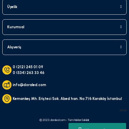
Üyelik
Kurumsal
Alışveriş
0 (212) 245 01 09
0 (534) 263 33 46
info@doraled.com
Kemankeş Mh. Erişteci Sok. Abed han. No:7/6 Karaköy İstanbul
bla bla
© 2023, doraled.com - Tüm Hakları Saklıdır.