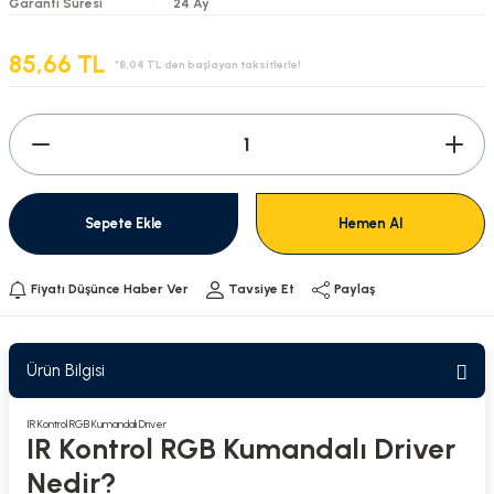
Garanti Süresi
24 Ay
85,66 TL
*8,04 TL den başlayan taksitlerle!
Sepete Ekle
Hemen Al
Fiyatı Düşünce Haber Ver
Tavsiye Et
Paylaş
Ürün Bilgisi
IR Kontrol RGB Kumandalı Driver
IR Kontrol RGB Kumandalı Driver
Nedir?