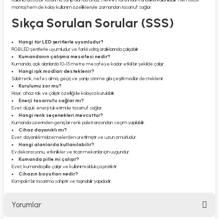
montaj hem de kolay kullanım özellikleriyle zamandan tasarruf sağlar.
Sıkça Sorulan Sorular (SSS)
Hangi tür LED şeritlerle uyumludur?
RGB LED şeritlerle uyumludur ve farklı voltaj aralıklarında çalışabilir.
Kumandanın çalışma mesafesi nedir?
Kumanda, açık alanlarda 10-15 metre mesafeye kadar etkili bir şekilde çalışır.
Hangi ışık modları desteklenir?
Sabit renk, nefes alma, geçiş ve yanıp sönme gibi çeşitli modlar desteklenir.
Kurulumu zor mu?
Hayır, cihaz tak ve çalıştır özelliği ile kolayca kurulabilir.
Enerji tasarrufu sağlar mı?
Evet, düşük enerji tüketimi ile tasarruf sağlar.
Hangi renk seçenekleri mevcuttur?
Kumanda üzerinden geniş bir renk paleti arasından seçim yapılabilir.
Cihaz dayanıklı mı?
Evet, dayanıklı malzemelerden üretilmiştir ve uzun ömürlüdür.
Hangi alanlarda kullanılabilir?
Ev dekorasyonu, etkinlikler ve ticari mekanlar için uygundur.
Kumanda pille mi çalışır?
Evet, kumanda pille çalışır ve kullanımı oldukça pratiktir.
Cihazın boyutları nedir?
Kompakt bir tasarıma sahiptir ve taşınabilir yapıdadır.
Yorumlar