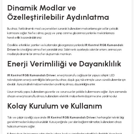
Dinamik Modlar ve
Özelleştirilebilir Aydınlatma
Bu cihaz, farklı dinamik mod seçenekleri sunarak kullanıcıların mekanlarına görsel bir çekicilik
katmasını sağlar. Nefes alma, geçiş ve yanıp sönme gibi animasyonlar ile mekânlarınıza
hareketlilik kazandırabilirsiniz.
Özellikle etkinlikler, partiler ve kutlamalar gibi organizasyonlarda
IR Kontrol RGB Kumandalı
Driver
ile istediğiniz atmosferi yaratabilirsiniz. Sabit renk ayarlarıyla sakin bir ortam, animasyon
modlarıyla dinamik bir atmosfer oluşturmak mümkün.
Enerji Verimliliği ve Dayanıklılık
IR Kontrol RGB Kumandalı Driver
, enerji tasarrufu sağlayan bir yapıya sahiptir. LED
teknolojisinin enerji verimliliği ile birleşen bu cihaz, düşük güç tüketimiyle uzun süreli kullanımlar için
idealdir. Ayrıca kaliteli malzemelerden üretilmiş olması, dayanıklılığını artırır.
Uzun ömürlü yapısı, kullanıcıların güvenle ve sorunsuz bir şekilde kullanmasını sağlar. Aynı zamanda
cihazın enerji tasarruflu olması, kullanıcıların elektrik maliyetlerini düşürmesine yardımcı olur.
Kolay Kurulum ve Kullanım
Tak ve çalıştır özelliği sayesinde
IR Kontrol RGB Kumandalı Driver
, herhangi bir teknik bilgi
gerektirmeden kolayca kurulabilir. Kutu içeriğinde yer alan bağlantı talimatları, kullanıcıların cihazı
hızlıca kurmasını sağlar.
Kullanıcı dostu bir tasarıma sahip olan bu cihaz, herkes tarafından rahatlıkla kullanılabilir. Hem basit