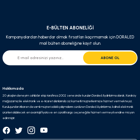
Gönder
E-BÜLTEN ABONELİĞİ
Kampanyalardan haberdar olmak fırsatları kaçırmamak için DORALED
mail bülten aboneliğine kayıt olun.
ABONE OL
Hakkımızda
20 yılı aşkın deneyim sahibi bir ekip tarafınca 2002 senesinde kurulan Doraled Aydınlatma olarak, Karaköy
mağazamız ile elektronik ve e-ticaret alanlarında siz kıymetli müşterilerimize hizmet vermekteyiz.
Kuruluşundan itibaren devamlı müşteri odaklı çalışmalarını sürdüren Doraled Aydınlatma, kaliteli elektronik
ürünleri olabilecek en avantajlı fiyata ve en süratli kargo seçeneği ile hizmet vermeyi kendine misyon
edinmiştir.