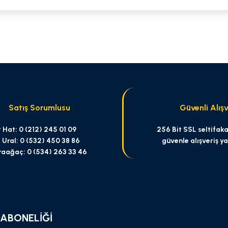
 yetersiz gördüğünüz noktaları öneri formunu kullanarak tarafımıza iletebilirsi
Bu ürüne ilk yorumu siz yapın!
Yorum Yaz
Satış Sorumlusu
Güvenli Alışv
 Hat: 0 (212) 245 01 09
256 Bit SSL seltifakas
 Ural: 0 (532) 450 38 86
güvenle alışveriş y
raağaç: 0 (534) 263 33 46
Gönder
 ABONELİĞİ