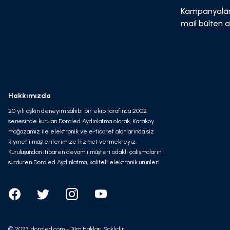
Kampanyalar
mail bülten a
Hakkımızda
20 yılı aşkın deneyim sahibi bir ekip tarafınca 2002
senesinde kurulan Doraled Aydınlatma olarak, Karaköy
mağazamız ile elektronik ve e-ticaret alanlarında siz
kıymetli müşterilerimize hizmet vermekteyiz.
Kuruluşundan itibaren devamlı müşteri odaklı çalışmalarını
sürdüren Doraled Aydınlatma, kaliteli elektronik ürünleri
olabilecek en avantajlı fiyata ve en süratli kargo
seçeneği ile hizmet vermeyi kendine misyon edinmiştir.
© 2023, doraled.com - Tüm Hakları Saklıdır.