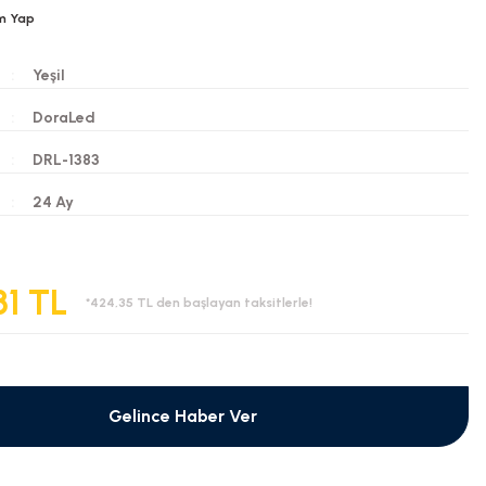
m Yap
Yeşil
DoraLed
DRL-1383
i
24 Ay
81 TL
*424,35 TL den başlayan taksitlerle!
Gelince Haber Ver