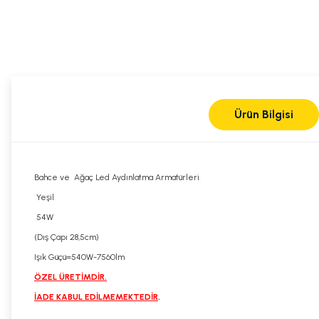
Ürün Bilgisi
Bahce ve Ağaç Led Aydınlatma Armatürleri
Yeşil
54W
(Dış Çapı 28,5cm)
Işık Güçü=540W-7560lm
ÖZEL ÜRETİMDİR.
İADE KABUL EDİLMEMEKTEDİR
.