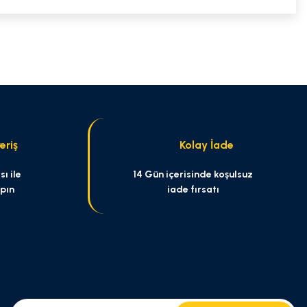
niz.
eriş
Kolay İade
ı ile
14 Gün içerisinde koşulsuz
apın
iade fırsatı