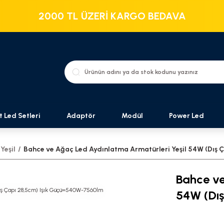
2000 TL ÜZERİ KARGO BEDAVA
t Led Setleri
Adaptör
Modül
Power Led
Yeşil
Bahce ve Ağaç Led Aydınlatma Armatürleri Yeşil 54W (Dış
Bahce ve
54W (Dı