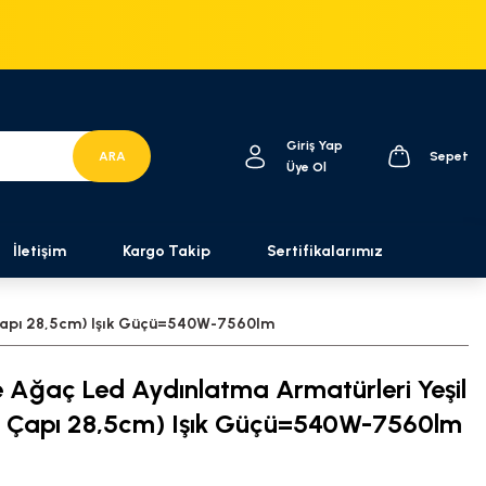
Giriş Yap
ARA
Sepet
Üye Ol
İletişim
Kargo Takip
Sertifikalarımız
 Çapı 28,5cm) Işık Güçü=540W-7560lm
 Ağaç Led Aydınlatma Armatürleri Yeşil
ş Çapı 28,5cm) Işık Güçü=540W-7560lm