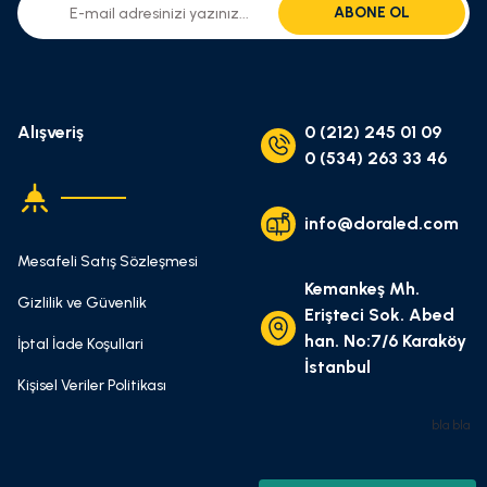
ABONE OL
Alışveriş
0 (212) 245 01 09
0 (534) 263 33 46
info@doraled.com
Mesafeli Satış Sözleşmesi
Kemankeş Mh.
Gizlilik ve Güvenlik
Erişteci Sok. Abed
han. No:7/6 Karaköy
İptal İade Koşullari
İstanbul
Kişisel Veriler Politikası
bla bla