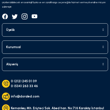
ürünleri olabilecek en avantajlı fiyata ve en süratli kargo seçeneği ile hizmet vermeyi kendine misyon
edinmiştir.
Üyelik
Kurumsal
Alışveriş
0 (212) 245 01 09
0 (534) 263 33 46
info@doraled.com
Kemankeş Mh. Erişteci Sok. Abed han. No:7/6 Karaköy İstanbul