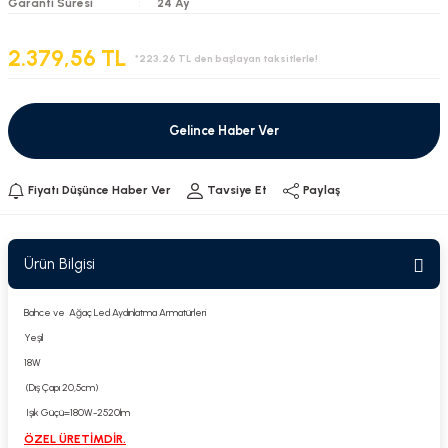
Garanti Süresi
24 Ay
2.379,56 TL
*223,26 TL den başlayan taksitlerle!
Gelince Haber Ver
Fiyatı Düşünce Haber Ver
Tavsiye Et
Paylaş
Ürün Bilgisi
Bahce ve Ağaç Led Aydınlatma Armatürleri
Yeşil
18W
(Dış Çapı 20,5cm)
Işık Güçü=180W-2520lm
ÖZEL ÜRETİMDİR.