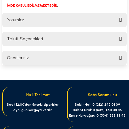
İADE KABUL EDİLMEMEKTEDİR
.
Yorumlar
Taksit Seçenekleri
Bu ürüne ilk yorumu siz yapın!
Önerileriniz
Yorum Yaz
Bu ürünün fiyat bilgisi, resim, ürün açıklamalarında ve diğer konularda
yetersiz gördüğünüz noktaları öneri formunu kullanarak tarafımıza
iletebilirsiniz.
Görüş ve önerileriniz için teşekkür ederiz.
Hızlı Teslimat
Satış Sorumlusu
Ürün resmi kalitesiz, bozuk veya görüntülenemiyor.
Saat 12:00’dan önceki siparişler
Sabit Hat: 0 (212) 245 01 09
aynı gün kargoya verilir
Bülent Ural: 0 (532) 450 38 86
Ürün açıklamasında eksik bilgiler bulunuyor.
Emre Karaağaç: 0 (534) 263 33 46
Ürün bilgilerinde hatalar bulunuyor.
Ürün fiyatı diğer sitelerden daha pahalı.