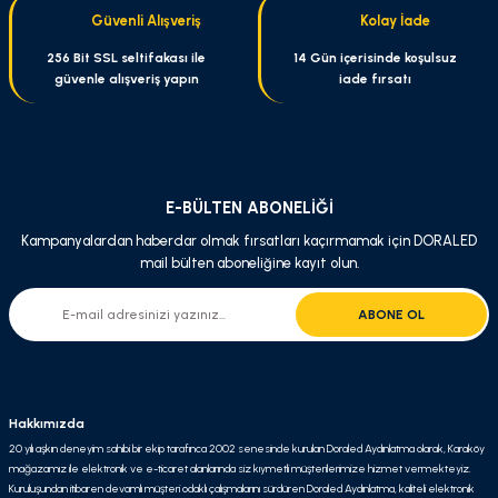
Güvenli Alışveriş
Kolay İade
Bu ürüne benzer farklı alternatifler olmalı.
256 Bit SSL seltifakası ile
14 Gün içerisinde koşulsuz
güvenle alışveriş yapın
iade fırsatı
Gönder
E-BÜLTEN ABONELİĞİ
Kampanyalardan haberdar olmak fırsatları kaçırmamak için DORALED
mail bülten aboneliğine kayıt olun.
ABONE OL
Hakkımızda
20 yılı aşkın deneyim sahibi bir ekip tarafınca 2002 senesinde kurulan Doraled Aydınlatma olarak, Karaköy
mağazamız ile elektronik ve e-ticaret alanlarında siz kıymetli müşterilerimize hizmet vermekteyiz.
Kuruluşundan itibaren devamlı müşteri odaklı çalışmalarını sürdüren Doraled Aydınlatma, kaliteli elektronik