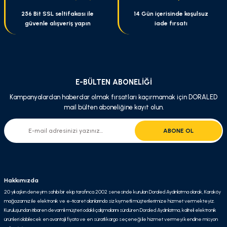
256 Bit SSL seltifakası ile
14 Gün içerisinde koşulsuz
güvenle alışveriş yapın
iade fırsatı
Gönder
E-BÜLTEN ABONELİĞİ
Kampanyalardan haberdar olmak fırsatları kaçırmamak için DORALED
mail bülten aboneliğine kayıt olun.
ABONE OL
Hakkımızda
20 yılı aşkın deneyim sahibi bir ekip tarafınca 2002 senesinde kurulan Doraled Aydınlatma olarak, Karaköy
mağazamız ile elektronik ve e-ticaret alanlarında siz kıymetli müşterilerimize hizmet vermekteyiz.
Kuruluşundan itibaren devamlı müşteri odaklı çalışmalarını sürdüren Doraled Aydınlatma, kaliteli elektronik
ürünleri olabilecek en avantajlı fiyata ve en süratli kargo seçeneği ile hizmet vermeyi kendine misyon