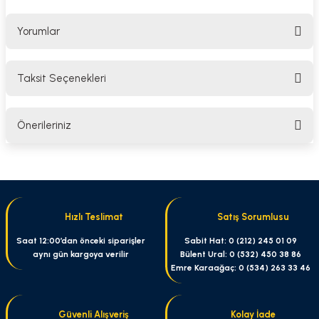
Yorumlar
Taksit Seçenekleri
Bu ürüne ilk yorumu siz yapın!
Önerileriniz
Yorum Yaz
Bu ürünün fiyat bilgisi, resim, ürün açıklamalarında ve diğer konularda
yetersiz gördüğünüz noktaları öneri formunu kullanarak tarafımıza
iletebilirsiniz.
Görüş ve önerileriniz için teşekkür ederiz.
Hızlı Teslimat
Satış Sorumlusu
Ürün resmi kalitesiz, bozuk veya görüntülenemiyor.
Saat 12:00’dan önceki siparişler
Sabit Hat: 0 (212) 245 01 09
aynı gün kargoya verilir
Bülent Ural: 0 (532) 450 38 86
Ürün açıklamasında eksik bilgiler bulunuyor.
Emre Karaağaç: 0 (534) 263 33 46
Ürün bilgilerinde hatalar bulunuyor.
Ürün fiyatı diğer sitelerden daha pahalı.
Güvenli Alışveriş
Kolay İade
Bu ürüne benzer farklı alternatifler olmalı.