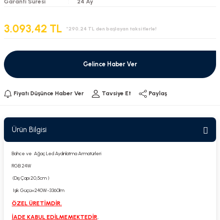
Garanti Süresi
24 Ay
3.093,42 TL
*290,24 TL den başlayan taksitlerle!
Gelince Haber Ver
Fiyatı Düşünce Haber Ver
Tavsiye Et
Paylaş
Ürün Bilgisi
Bahce ve Ağaç Led Aydınlatma Armatürleri
RGB 24W
(Dış Çapı 20,5cm )
Işık Güçü=240W-3360lm
ÖZEL ÜRETİMDİR.
İADE KABUL EDİLMEMEKTEDİR
.