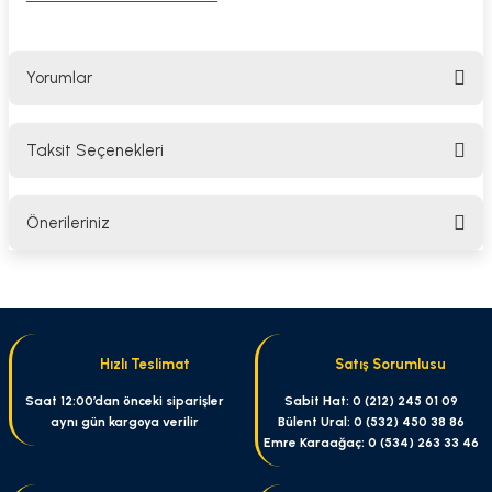
Yorumlar
Taksit Seçenekleri
Bu ürüne ilk yorumu siz yapın!
Önerileriniz
Yorum Yaz
Bu ürünün fiyat bilgisi, resim, ürün açıklamalarında ve diğer konularda
yetersiz gördüğünüz noktaları öneri formunu kullanarak tarafımıza
iletebilirsiniz.
Görüş ve önerileriniz için teşekkür ederiz.
Hızlı Teslimat
Satış Sorumlusu
Ürün resmi kalitesiz, bozuk veya görüntülenemiyor.
Saat 12:00’dan önceki siparişler
Sabit Hat: 0 (212) 245 01 09
aynı gün kargoya verilir
Bülent Ural: 0 (532) 450 38 86
Ürün açıklamasında eksik bilgiler bulunuyor.
Emre Karaağaç: 0 (534) 263 33 46
Ürün bilgilerinde hatalar bulunuyor.
Ürün fiyatı diğer sitelerden daha pahalı.