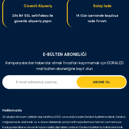
Güvenli Alışveriş
Kolay İade
Bu ürüne benzer farklı alternatifler olmalı.
256 Bit SSL seltifakası ile
14 Gün içerisinde koşulsuz
güvenle alışveriş yapın
iade fırsatı
Gönder
E-BÜLTEN ABONELİĞİ
Kampanyalardan haberdar olmak fırsatları kaçırmamak için DORALED
mail bülten aboneliğine kayıt olun.
ABONE OL
Hakkımızda
20 yılı aşkın deneyim sahibi bir ekip tarafınca 2002 senesinde kurulan Doraled Aydınlatma olarak, Karaköy
mağazamız ile elektronik ve e-ticaret alanlarında siz kıymetli müşterilerimize hizmet vermekteyiz.
Kuruluşundan itibaren devamlı müşteri odaklı çalışmalarını sürdüren Doraled Aydınlatma, kaliteli elektronik