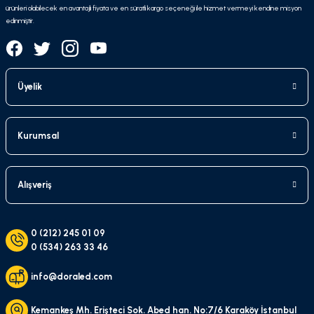
ürünleri olabilecek en avantajlı fiyata ve en süratli kargo seçeneği ile hizmet vermeyi kendine misyon
edinmiştir.
Üyelik
Kurumsal
Alışveriş
0 (212) 245 01 09
0 (534) 263 33 46
info@doraled.com
Kemankeş Mh. Erişteci Sok. Abed han. No:7/6 Karaköy İstanbul