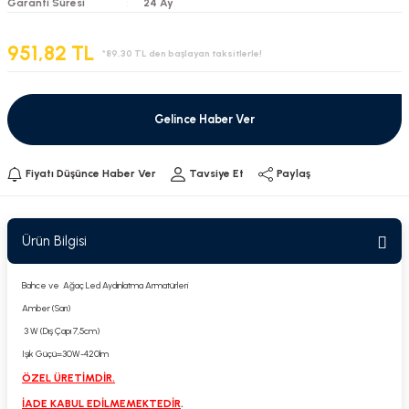
Garanti Süresi
24 Ay
951,82 TL
*89,30 TL den başlayan taksitlerle!
Gelince Haber Ver
Fiyatı Düşünce Haber Ver
Tavsiye Et
Paylaş
Ürün Bilgisi
Bahce ve Ağaç Led Aydınlatma Armatürleri
Amber (Sarı)
3 W (Dış Çapı 7,5cm)
Işık Güçü=30W-420lm
ÖZEL ÜRETİMDİR.
İADE KABUL EDİLMEMEKTEDİR
.