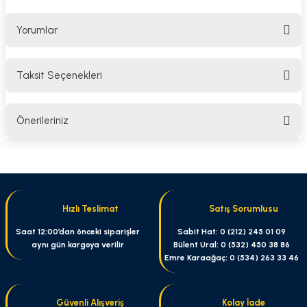
Yorumlar
Taksit Seçenekleri
Bu ürüne ilk yorumu siz yapın!
Önerileriniz
Yorum Yaz
Bu ürünün fiyat bilgisi, resim, ürün açıklamalarında ve diğer konularda
yetersiz gördüğünüz noktaları öneri formunu kullanarak tarafımıza
iletebilirsiniz.
Görüş ve önerileriniz için teşekkür ederiz.
Hızlı Teslimat
Satış Sorumlusu
Ürün resmi kalitesiz, bozuk veya görüntülenemiyor.
Saat 12:00’dan önceki siparişler
Sabit Hat: 0 (212) 245 01 09
aynı gün kargoya verilir
Bülent Ural: 0 (532) 450 38 86
Ürün açıklamasında eksik bilgiler bulunuyor.
Emre Karaağaç: 0 (534) 263 33 46
Ürün bilgilerinde hatalar bulunuyor.
Ürün fiyatı diğer sitelerden daha pahalı.
Güvenli Alışveriş
Kolay İade
Bu ürüne benzer farklı alternatifler olmalı.