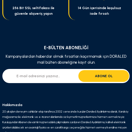
256 Bit SSL seltifakası ile
14 Gün içerisinde koşulsuz
güvenle alışveriş yapın
iade fırsatı
Gönder
E-BÜLTEN ABONELİĞİ
Kampanyalardan haberdar olmak fırsatları kaçırmamak için DORALED
mail bülten aboneliğine kayıt olun.
ABONE OL
Hakkımızda
20 yılı aşkın deneyim sahibi bir ekip tarafınca 2002 senesinde kurulan Doraled Aydınlatma olarak, Karaköy
mağazamız ile elektronik ve e-ticaret alanlarında siz kıymetli müşterilerimize hizmet vermekteyiz.
Kuruluşundan itibaren devamlı müşteri odaklı çalışmalarını sürdüren Doraled Aydınlatma, kaliteli elektronik
ürünleri olabilecek en avantajlı fiyata ve en süratli kargo seçeneği ile hizmet vermeyi kendine misyon