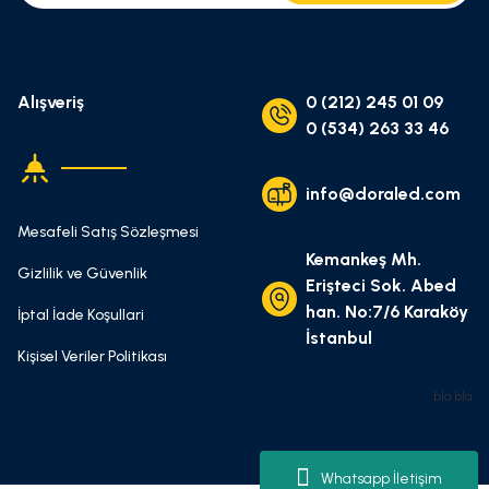
Alışveriş
0 (212) 245 01 09
0 (534) 263 33 46
info@doraled.com
Mesafeli Satış Sözleşmesi
Kemankeş Mh.
Gizlilik ve Güvenlik
Erişteci Sok. Abed
han. No:7/6 Karaköy
İptal İade Koşullari
İstanbul
Kişisel Veriler Politikası
bla bla
Whatsapp İletişim