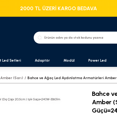
2000 TL ÜZERİ KARGO BEDAVA
t Led Setleri
Adaptör
Modül
Power Led
Amber (Sarı)
Bahce ve Ağaç Led Aydınlatma Armatürleri Amber 
Bahce ve
Amber (S
Güçü=2