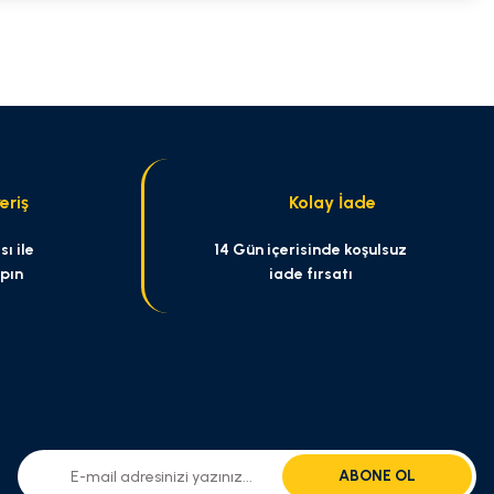
niz.
eriş
Kolay İade
ı ile
14 Gün içerisinde koşulsuz
apın
iade fırsatı
ABONE OL