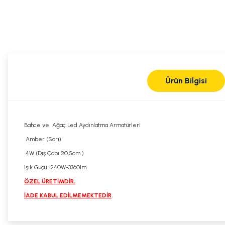
Ürün Bilgisi
Bahce ve Ağaç Led Aydınlatma Armatürleri
Amber (Sarı)
4W (Dış Çapı 20,5cm )
Işık Güçü=240W-3360lm
ÖZEL ÜRETİMDİR.
İADE KABUL EDİLMEMEKTEDİR
.