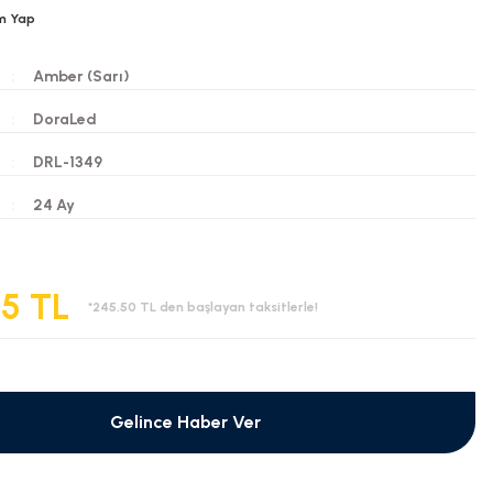
m Yap
Amber (Sarı)
DoraLed
DRL-1349
i
24 Ay
55 TL
*245,50 TL den başlayan taksitlerle!
Gelince Haber Ver