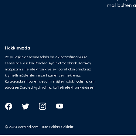
mail bülten a
Hakkımızda
20 yılı aşkın deneyim sahibi bir ekip tarafınca 2002
senesinde kurulan Doraled Aydınlatma olarak, Karaköy
mağazamız ile elektronik ve e-ticaret alanlarında siz
kıymetli müşterilerimize hizmet vermekteyiz.
Kuruluşundan itibaren devamlı müşteri odaklı çalışmalarını
sürdüren Doraled Aydınlatma, kaliteli elektronik ürünleri
olabilecek en avantajlı fiyata ve en süratli kargo
seçeneği ile hizmet vermeyi kendine misyon edinmiştir.
© 2023, doraled.com - Tüm Hakları Saklıdır.