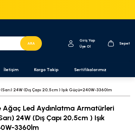
Giriş Yap
ARA
Sepet
Üye Ol
İletişim
Kargo Takip
Sertifikalarımız
(Sarı) 24W (Dış Çapı 20,5cm ) Işık Güçü=240W-3360lm
 Ağaç Led Aydınlatma Armatürleri
arı) 24W (Dış Çapı 20,5cm ) Işık
40W-3360lm