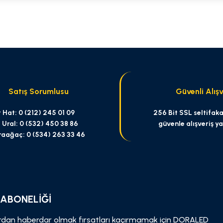
 yetersiz gördüğünüz noktaları öneri formunu kullanarak tarafımıza iletebilirsi
Bu ürüne ilk yorumu siz yapın!
Yorum Yaz
Satış Sorumlusu
Güvenli Alışv
 Hat: 0 (212) 245 01 09
256 Bit SSL seltifakas
 Ural: 0 (532) 450 38 86
güvenle alışveriş y
raağaç: 0 (534) 263 33 46
Gönder
 ABONELİĞİ
dan haberdar olmak fırsatları kaçırmamak için DORALED