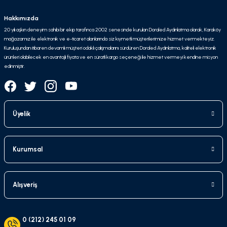
Hakkımızda
20 yılı aşkın deneyim sahibi bir ekip tarafınca 2002 senesinde kurulan Doraled Aydınlatma olarak, Karaköy
mağazamız ile elektronik ve e-ticaret alanlarında siz kıymetli müşterilerimize hizmet vermekteyiz.
Kuruluşundan itibaren devamlı müşteri odaklı çalışmalarını sürdüren Doraled Aydınlatma, kaliteli elektronik
ürünleri olabilecek en avantajlı fiyata ve en süratli kargo seçeneği ile hizmet vermeyi kendine misyon
edinmiştir.
Üyelik
Kurumsal
Alışveriş
0 (212) 245 01 09