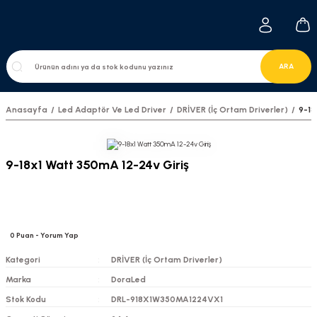
ARA
Anasayfa
Led Adaptör Ve Led Driver
DRİVER (İç Ortam Driverler)
9-18
9-18x1 Watt 350mA 12-24v Giriş
0
Puan
- Yorum Yap
Kategori
DRİVER (İç Ortam Driverler)
Marka
DoraLed
Stok Kodu
DRL-918X1W350MA1224VX1