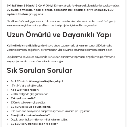
9-18x1 Watt 350mA 12-24V Girişli Driver
, birçok farklı alanda kullanılabilen bir güç kaynağıdır.
Ev aydınlatmaları, ticari alanlar, dekoratif ışıklandırmalar
ve
otomotiv LED
aydınlatmaları
için uygundur.
Özellikle düşük voltaj gereksinimi olan aydınlatma sistemlerinde tercih edilen bu sürücü, geniş
kullanım alanlarıyla hem bireysel hem de ticari projeler için ideal bir seçenektir.
Uzun Ömürlü ve Dayanıklı Yapı
Kaliteli elektronik bileşenleri
sayesinde uzun ömürlü bir kullanım sunar. LED’lerin daha
verimli çalışmasını sağlarken, sistemin uzun yıllar boyunca sorunsuz çalışmasını garanti eder.
Düşük ısınma seviyeleri sayesinde sürücünün aşırı ısınma yapmasını engeller ve performans
kaybı yaşanmadan uzun süre kullanılmasını sağlar.
Sık Sorulan Sorular
Bu LED sürücü hangi voltaj ile çalışır?
12V-24V giriş voltajı ile çalışır.
Kaç watt destekler?
9-18W aralığında çıkış gücü sunar.
Çıkış akımı nedir?
350mA sabit akım çıkışı sağlar.
Bu sürücü suya dayanıklı mı?
IP20 koruma seviyesine sahiptir ve iç mekan kullanımı için uygundur.
Enerji tüketimi ne kadardır?
Düşük enerji tüketimi ile verimli bir kullanım sağlar.
Bu LED sürücü nasıl monte edilir?