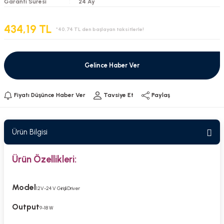
Garanti Süresi
24 Ay
434,19 TL
*40,74 TL den başlayan taksitlerle!
Gelince Haber Ver
Fiyatı Düşünce Haber Ver
Tavsiye Et
Paylaş
Ürün Bilgisi
Ürün Özellikleri:
Model
12V-24 V Girişli Driver
Output
9-18 W