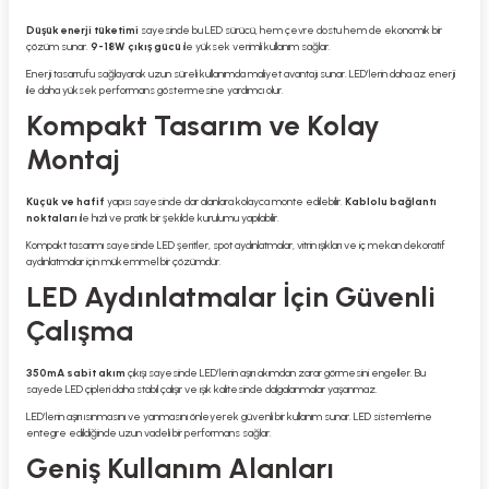
Düşük enerji tüketimi
sayesinde bu LED sürücü, hem çevre dostu hem de ekonomik bir
çözüm sunar.
9-18W çıkış gücü
ile yüksek verimli kullanım sağlar.
Enerji tasarrufu sağlayarak uzun süreli kullanımda maliyet avantajı sunar. LED’lerin daha az enerji
ile daha yüksek performans göstermesine yardımcı olur.
Kompakt Tasarım ve Kolay
Montaj
Küçük ve hafif
yapısı sayesinde dar alanlara kolayca monte edilebilir.
Kablolu bağlantı
noktaları
ile hızlı ve pratik bir şekilde kurulumu yapılabilir.
Kompakt tasarımı sayesinde LED şeritler, spot aydınlatmalar, vitrin ışıkları ve iç mekan dekoratif
aydınlatmalar için mükemmel bir çözümdür.
LED Aydınlatmalar İçin Güvenli
Çalışma
350mA sabit akım
çıkışı sayesinde LED’lerin aşırı akımdan zarar görmesini engeller. Bu
sayede LED çipleri daha stabil çalışır ve ışık kalitesinde dalgalanmalar yaşanmaz.
LED’lerin aşırı ısınmasını ve yanmasını önleyerek güvenli bir kullanım sunar. LED sistemlerine
entegre edildiğinde uzun vadeli bir performans sağlar.
Geniş Kullanım Alanları