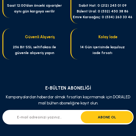
Ürün resmi kalitesiz, bozuk veya görüntülenemiyor.
Saat 12:00’dan önceki siparişler
Sabit Hat: 0 (212) 245 01 09
aynı gün kargoya verilir
Bülent Ural: 0 (532) 450 38 86
Ürün açıklamasında eksik bilgiler bulunuyor.
Emre Karaağaç: 0 (534) 263 33 46
Ürün bilgilerinde hatalar bulunuyor.
Ürün fiyatı diğer sitelerden daha pahalı.
Güvenli Alışveriş
Kolay İade
Bu ürüne benzer farklı alternatifler olmalı.
256 Bit SSL seltifakası ile
14 Gün içerisinde koşulsuz
güvenle alışveriş yapın
iade fırsatı
Gönder
E-BÜLTEN ABONELİĞİ
Kampanyalardan haberdar olmak fırsatları kaçırmamak için DORALED
mail bülten aboneliğine kayıt olun.
ABONE OL