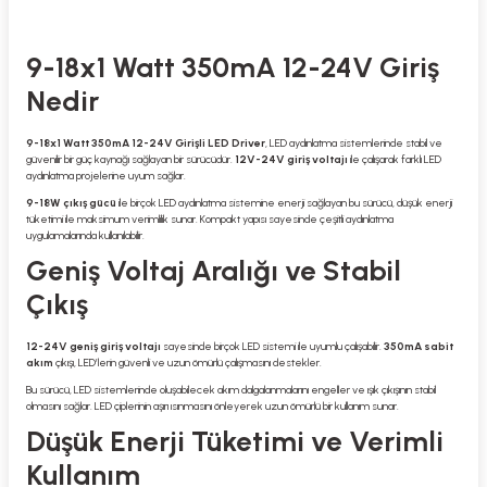
9-18x1 Watt 350mA 12-24V Giriş
Nedir
9-18x1 Watt 350mA 12-24V Girişli LED Driver
, LED aydınlatma sistemlerinde stabil ve
güvenilir bir güç kaynağı sağlayan bir sürücüdür.
12V-24V giriş voltajı
ile çalışarak farklı LED
aydınlatma projelerine uyum sağlar.
9-18W çıkış gücü
ile birçok LED aydınlatma sistemine enerji sağlayan bu sürücü, düşük enerji
tüketimi ile maksimum verimlilik sunar. Kompakt yapısı sayesinde çeşitli aydınlatma
uygulamalarında kullanılabilir.
Geniş Voltaj Aralığı ve Stabil
Çıkış
12-24V geniş giriş voltajı
sayesinde birçok LED sistemi ile uyumlu çalışabilir.
350mA sabit
akım
çıkışı, LED’lerin güvenli ve uzun ömürlü çalışmasını destekler.
Bu sürücü, LED sistemlerinde oluşabilecek akım dalgalanmalarını engeller ve ışık çıkışının stabil
olmasını sağlar. LED çiplerinin aşırı ısınmasını önleyerek uzun ömürlü bir kullanım sunar.
Düşük Enerji Tüketimi ve Verimli
Kullanım