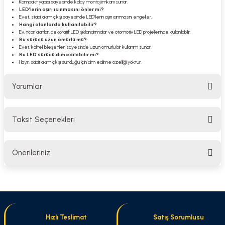
Kompakt yapısı sayesinde kolay montaj imkanı sunar.
LED’lerin aşırı ısınmasını önler mi?
Evet, stabil akım çıkışı sayesinde LED’lerin aşırı ısınmasını engeller.
Hangi alanlarda kullanılabilir?
Ev, ticari alanlar, dekoratif LED ışıklandırmalar ve otomotiv LED projelerinde kullanılabilir.
Bu sürücü uzun ömürlü mü?
Evet, kaliteli bileşenleri sayesinde uzun ömürlü bir kullanım sunar.
Bu LED sürücü dim edilebilir mi?
Hayır, sabit akım çıkışı sunduğu için dim edilme özelliği yoktur.
Yorumlar
Taksit Seçenekleri
Bu ürüne ilk yorumu siz yapın!
Önerileriniz
Yorum Yaz
Bu ürünün fiyat bilgisi, resim, ürün açıklamalarında ve diğer konularda
yetersiz gördüğünüz noktaları öneri formunu kullanarak tarafımıza
iletebilirsiniz.
Görüş ve önerileriniz için teşekkür ederiz.
Hızlı Teslimat
Satış Sorumlusu