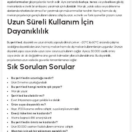
aydınlatmalar
gibi projelerde tercih edilir. Aynı zamanda
bahçe
,
teras
veya
balkon
gibi dış
mekanlarda estetik bir ambiyans yaratmak için kullanılabilir. Mor ışık, yatak odası veya dinlenme
alanlarında rahatlatıcı bir atmosfer yaratmak için mükemmel bir tercihtir. Hem iç hem de dış
mekan projeleri için geniş kullanım alanına sahip bu ürün, estetik ve fonksiyonel bir çözüm sunar.
Uzun Süreli Kullanım İçin
Dayanıklılık
Bu
şerit led
, dayanıklı ve uzun ömürlü yapısıyla dikkat çeker. -20°C ila 60°C arasında çalışma
sıcaklığına dayanıklı olan ürün, hem iç mekan hem de dış mekan kullanımları için uygundur. Ürünün
dayanıklı yapısı sayesinde uzun süre sorunsuz kullanım sağlar. Ayrıca, 50.000 saatlik ömrü
sayesinde sık sık değiştirilmesine gerek kalmadan yıllarca kullanabilirsiniz. Bu dayanıklılık,
projelerinizi uzun vadede güvenle tamamlamanızı sağlar.
Sık Sorulan Sorular
Bu şerit ledin uzunluğu nedir?
Ürün 5 metre uzunluğundadır.
Bu şerit led hangi renkte ışık yayar?
Mor ışık yayar.
Şerit led kesilebilir mi?
Evet, ihtiyacınıza uygun şekilde kesilebilir.
Ürün suya dayanıklı mı?
Hayır, IP20 koruma sınıfına sahiptir, suya karşı korunmalıdır.
Enerji tüketimi ne kadardır?
Metre başına 6-8W enerji tüketir.
Bu şerit ledin ömrü ne kadardır?
Ürün 50.000 saatten fazla kullanım ömrüne sahiptir.
Montajı için ek bir ekipman gerekli mi?