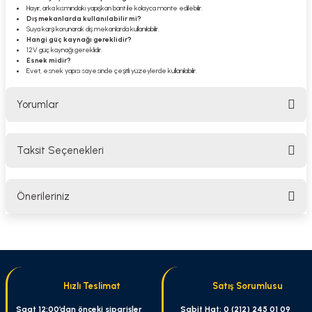
Hayır, arka kısmındaki yapışkan bant ile kolayca monte edilebilir.
Dış mekanlarda kullanılabilir mi?
Suya karşı korunarak dış mekanlarda kullanılabilir.
Hangi güç kaynağı gereklidir?
12V güç kaynağı gereklidir.
Esnek midir?
Evet, esnek yapısı sayesinde çeşitli yüzeylerde kullanılabilir.
Yorumlar
Taksit Seçenekleri
Bu ürüne ilk yorumu siz yapın!
Önerileriniz
Yorum Yaz
Bu ürünün fiyat bilgisi, resim, ürün açıklamalarında ve diğer konularda
yetersiz gördüğünüz noktaları öneri formunu kullanarak tarafımıza
iletebilirsiniz.
Görüş ve önerileriniz için teşekkür ederiz.
Hızlı Teslimat
Satış Sorumlusu
Ürün resmi kalitesiz, bozuk veya görüntülenemiyor.
Saat 12:00’dan önceki siparişler
Sabit Hat: 0 (212) 245 01 09