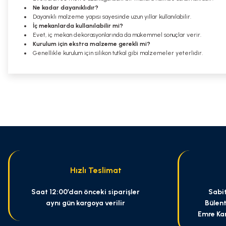
Ne kadar dayanıklıdır?
Dayanıklı malzeme yapısı sayesinde uzun yıllar kullanılabilir.
İç mekanlarda kullanılabilir mi?
Evet, iç mekan dekorasyonlarında da mükemmel sonuçlar verir.
Kurulum için ekstra malzeme gerekli mi?
Genellikle kurulum için silikon tutkal gibi malzemeler yeterlidir.
Bu ürünün fiyat bilgisi, resim, ürün açıklamalarında ve diğer konularda
Görüş ve önerileriniz için teşekkür ederiz.
Ürün resmi kalitesiz, bozuk veya görüntülenemiyor.
Ürün açıklamasında eksik bilgiler bulunuyor.
Ürün bilgilerinde hatalar bulunuyor.
Ürün fiyatı diğer sitelerden daha pahalı.
Hızlı Teslimat
Bu ürüne benzer farklı alternatifler olmalı.
Saat 12:00’dan önceki siparişler
Sabit
aynı gün kargoya verilir
Bülent
Emre Ka