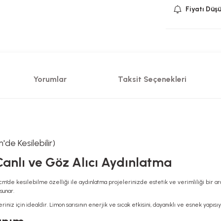
Fiyatı Düş
Yorumlar
Taksit Seçenekleri
e Kesilebilir)
anlı ve Göz Alıcı Aydınlatma
m'de kesilebilme özelliği ile aydınlatma projelerinizde estetik ve verimliliği bir ara
sunar.
iz için idealdir. Limon sarısının enerjik ve sıcak etkisini, dayanıklı ve esnek yapısıyl