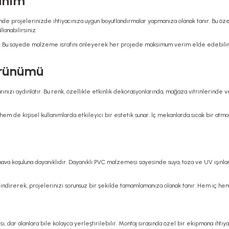
lanım
nde projelerinizde ihtiyacınıza uygun boyutlandırmalar yapmanıza olanak tanır. Bu özellik
lanabilirsiniz.
ğlar. Bu sayede malzeme israfını önleyerek her projede maksimum verim elde edebilirsi
örünümü
rınızı aydınlatır. Bu renk, özellikle etkinlik dekorasyonlarında, mağaza vitrinlerinde v
em de kişisel kullanımlarda etkileyici bir estetik sunar. İç mekanlarda sıcak bir atm
 hava koşuluna dayanıklıdır. Dayanıklı PVC malzemesi sayesinde suya, toza ve UV ışınlar
 indirerek, projelerinizi sorunsuz bir şekilde tamamlamanıza olanak tanır. Hem iç hem
sı, dar alanlara bile kolayca yerleştirilebilir. Montaj sırasında özel bir ekipmana ihtiy