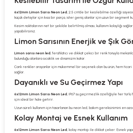
Kesilebilir Tasarım ile Özgür Kul
6x12mm Limon Sarısı Neon Led
, 2.5 cm'de bir kesilebilme özelliği sayesi
küçük detaylar için kısa bir parça, ister geniş alanlar için uzun bir segment kul
Kesim noktalarının net bir şekilde belirtilmiş olması, kullanım kolaylığı sa
yapabilirsiniz.
Limon Sarısının Enerjik ve Şık G
Limon sarısı neon led
, ferahlatıcı ve dikkat çekici bir renk tonuyla mekanla
bulunduğu alanlara sıcaklık ve dinamizm katar.
Canlı renkler arayanlar için mükemmel bir seçenek olan bu ürün, hem ticari h
sağlar.
Dayanıklı ve Su Geçirmez Yapı
6x12mm Limon Sarısı Neon Led
, IP67 su geçirmezlik özelliğiyle her türlü
için ideal bir hale getirir.
Uzun süreli kullanım için tasarlanan bu neon led, bakım gereksinimini en aza
Kolay Montaj ve Esnek Kullanım
6x12mm Limon Sarısı Neon Led
, kolay montajı ile dikkat çeker. Esnek yapı