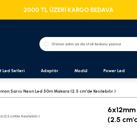
2000 TL ÜZERİ KARGO BEDAVA
t Led Setleri
Adaptör
Modül
Power Led
on Sarısı Neon Led 50m Makara (2.5 cm'de Kesilebilir.)
6x12mm 
(2.5 cm'd