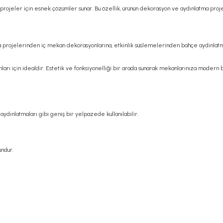
ı projeler için esnek çözümler sunar. Bu özellik, ürünün dekorasyon ve aydınlatma projel
la projelerinden iç mekan dekorasyonlarına, etkinlik süslemelerinden bahçe aydınlatmala
ları için idealdir. Estetik ve fonksiyonelliği bir arada sunarak mekanlarınıza modern b
ydınlatmaları gibi geniş bir yelpazede kullanılabilir.
undur.