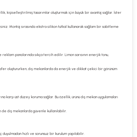
, kişiselleştirilmiş tasarımlar oluşturmak için büyük bir avantaj sağlar. İster
niz. Montaj sırasında ekstra silikon tutkal kullanarak sağlam bir sabitleme
e reklam panolarında sıkça tercih edilir. Limon sarısının enerjik tonu,
osfer oluştururken, dış mekanlarda da enerjik ve dikkat çekici bir görünüm
ına karşı üst düzey koruma sağlar. Bu özellik, ürünü dış mekan uygulamaları
 de dış mekanlarda güvenle kullanılabilir.
aç duyulmadan hızlı ve sorunsuz bir kurulum yapılabilir.