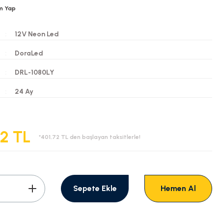
m Yap
12V Neon Led
DoraLed
DRL-1080LY
i
24 Ay
62 TL
*401,72 TL den başlayan taksitlerle!
Sepete Ekle
Hemen Al