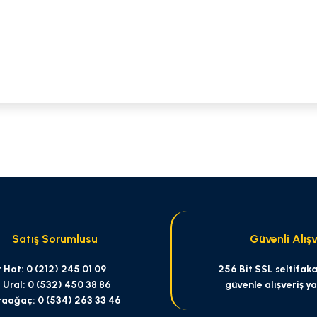
 yetersiz gördüğünüz noktaları öneri formunu kullanarak tarafımıza iletebilirsi
Bu ürüne ilk yorumu siz yapın!
Yorum Yaz
Satış Sorumlusu
Güvenli Alışv
 Hat: 0 (212) 245 01 09
256 Bit SSL seltifakas
 Ural: 0 (532) 450 38 86
güvenle alışveriş y
raağaç: 0 (534) 263 33 46