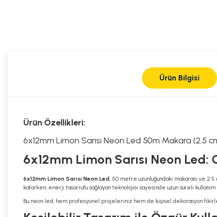
Ürün Bilgisi
Ürün Özellikleri:
6x12mm Limon Sarısı Neon Led 50m Makara (2.5 cm'd
6x12mm Limon Sarısı Neon Led: C
6x12mm Limon Sarısı Neon Led
, 50 metre uzunluğundaki makarası ve 2.5 c
katarken, enerji tasarrufu sağlayan teknolojisi sayesinde uzun süreli kullanım 
Bu neon led, hem profesyonel projeleriniz hem de kişisel dekorasyon fikirlerin