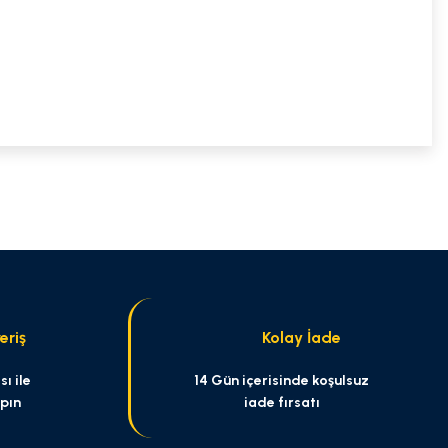
niz.
eriş
Kolay İade
ı ile
14 Gün içerisinde koşulsuz
apın
iade fırsatı