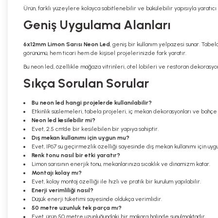
Ürün, farklı yüzeylere kolayca sabitlenebilir ve bükülebilir yapısıyla yaratıc
Geniş Uygulama Alanları
6x12mm Limon Sarısı Neon Led
, geniş bir kullanım yelpazesi sunar. Tabe
görünümü, hem ticari hem de kişisel projelerinizde fark yaratır.
Bu neon led, özellikle mağaza vitrinleri, otel lobileri ve restoran dekorasyon
Sıkça Sorulan Sorular
Bu neon led hangi projelerde kullanılabilir?
Etkinlik süslemeleri, tabela projeleri, iç mekan dekorasyonları ve bahçe a
Neon led kesilebilir mi?
Evet, 2.5 cm'de bir kesilebilen bir yapıya sahiptir.
Dış mekan kullanımı için uygun mu?
Evet, IP67 su geçirmezlik özelliği sayesinde dış mekan kullanımı için uyg
Renk tonu nasıl bir etki yaratır?
Limon sarısının enerjik tonu, mekanlarınıza sıcaklık ve dinamizm katar.
Montajı kolay mı?
Evet, kolay montaj özelliği ile hızlı ve pratik bir kurulum yapılabilir.
Enerji verimliliği nasıl?
Düşük enerji tüketimi sayesinde oldukça verimlidir.
50 metre uzunluk tek parça mı?
Evet, ürün 50 metre uzunluğundaki bir makara halinde sunulmaktadır.