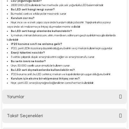
LED yoğunluğu nedir?
2835 SMD LED kullanılarak her metrede yüksek yoğunluklu LED bulunmaktadır.
Bu LED seti hangi rengi sunar?
Bu model, canlı ve etkileyici bir mavi renk sunar.
Kurulum zor mu?
Hayır, ince ve esnek yapısı sayesinde kurulum oldukça basittir. Yapışkanlı arka yüzeyi
sayesinde ek malzemeye ihtiyaç duymadan monte edilebilir.
Bu LED seti hangi alanlarda kullanılabilir?
İç mekan, mimari dekorasyon, vitrin, merdiven, oditoryum geçit aydınlatması gibi alanlarda
kullanılabilir.
IP20 koruma sınıfı ne anlama gelir?
IP20, şerit LED'in toza karşı dayanıklı olduğunu belirtir ve iç mekan kullanımı için uygundur.
Enerji tüketimi nasıldır?
5 volt ile çalışarak düşük enerji tüketimi sağlar ve enerji tasarrufu sunar.
Bu setin ömrü ne kadar?
Ürün, 50.000 saatlik uzun ömürlü bir kullanım sunar.
Bu LED seti dış mekanlarda kullanılabilir mi?
IP20 koruma sınıfı, bu LED setinin iç mekan ve kapalı alanlar için uygun olduğunu belirtir.
Kurulum için ekstra bir ekipmana ihtiyaç var mı?
Hayır, şerit LED, enerji kaynağına bağlandıktan sonra hemen kullanılabilir.
Yorumlar
Taksit Seçenekleri
Bu ürüne ilk yorumu siz yapın!