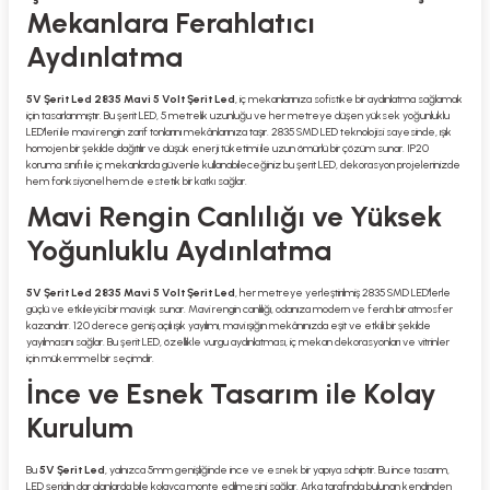
Mekanlara Ferahlatıcı
Aydınlatma
5V Şerit Led 2835 Mavi 5 Volt Şerit Led
, iç mekanlarınıza sofistike bir aydınlatma sağlamak
için tasarlanmıştır. Bu şerit LED, 5 metrelik uzunluğu ve her metreye düşen yüksek yoğunluklu
LED'leri ile mavi rengin zarif tonlarını mekânlarınıza taşır. 2835 SMD LED teknolojisi sayesinde, ışık
homojen bir şekilde dağıtılır ve düşük enerji tüketimi ile uzun ömürlü bir çözüm sunar. IP20
koruma sınıfı ile iç mekanlarda güvenle kullanabileceğiniz bu şerit LED, dekorasyon projelerinizde
hem fonksiyonel hem de estetik bir katkı sağlar.
Mavi Rengin Canlılığı ve Yüksek
Yoğunluklu Aydınlatma
5V Şerit Led 2835 Mavi 5 Volt Şerit Led
, her metreye yerleştirilmiş 2835 SMD LED'lerle
güçlü ve etkileyici bir mavi ışık sunar. Mavi rengin canlılığı, odanıza modern ve ferah bir atmosfer
kazandırır. 120 derece geniş açılı ışık yayılımı, mavi ışığın mekânınızda eşit ve etkili bir şekilde
yayılmasını sağlar. Bu şerit LED, özellikle vurgu aydınlatması, iç mekan dekorasyonları ve vitrinler
için mükemmel bir seçimdir.
İnce ve Esnek Tasarım ile Kolay
Kurulum
Bu
5V Şerit Led
, yalnızca 5mm genişliğinde ince ve esnek bir yapıya sahiptir. Bu ince tasarım,
LED şeridin dar alanlarda bile kolayca monte edilmesini sağlar. Arka tarafında bulunan kendinden