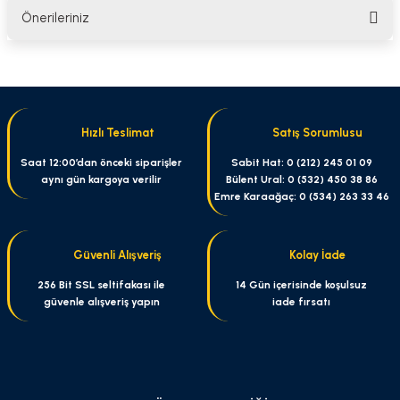
Önerileriniz
Yorum Yaz
Bu ürünün fiyat bilgisi, resim, ürün açıklamalarında ve diğer konularda
yetersiz gördüğünüz noktaları öneri formunu kullanarak tarafımıza
iletebilirsiniz.
Görüş ve önerileriniz için teşekkür ederiz.
Hızlı Teslimat
Satış Sorumlusu
Ürün resmi kalitesiz, bozuk veya görüntülenemiyor.
Saat 12:00’dan önceki siparişler
Sabit Hat: 0 (212) 245 01 09
aynı gün kargoya verilir
Bülent Ural: 0 (532) 450 38 86
Ürün açıklamasında eksik bilgiler bulunuyor.
Emre Karaağaç: 0 (534) 263 33 46
Ürün bilgilerinde hatalar bulunuyor.
Ürün fiyatı diğer sitelerden daha pahalı.
Güvenli Alışveriş
Kolay İade
Bu ürüne benzer farklı alternatifler olmalı.
256 Bit SSL seltifakası ile
14 Gün içerisinde koşulsuz
güvenle alışveriş yapın
iade fırsatı
Gönder