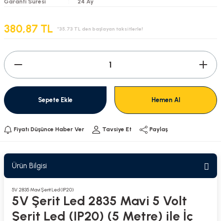
Garanti Süresi
24 Ay
380,87 TL
*35,73 TL den başlayan taksitlerle!
Sepete Ekle
Hemen Al
Fiyatı Düşünce Haber Ver
Tavsiye Et
Paylaş
Ürün Bilgisi
5V 2835 Mavi Şerit Led (IP20)
5V Şerit Led 2835 Mavi 5 Volt
Şerit Led (IP20) (5 Metre) ile İç