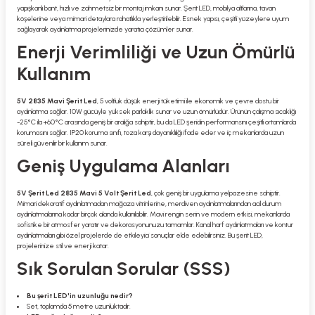
yapışkanlı bant, hızlı ve zahmetsiz bir montaj imkanı sunar. Şerit LED, mobilya altlarına, tavan
köşelerine veya mimari detaylara rahatlıkla yerleştirilebilir. Esnek yapısı, çeşitli yüzeylere uyum
sağlayarak aydınlatma projelerinizde yaratıcı çözümler sunar.
Enerji Verimliliği ve Uzun Ömürlü
Kullanım
5V 2835 Mavi Şerit Led
, 5 voltluk düşük enerji tüketimi ile ekonomik ve çevre dostu bir
aydınlatma sağlar. 10W gücüyle yüksek parlaklık sunar ve uzun ömürlüdür. Ürünün çalışma sıcaklığı
-25°C ila +60°C arasında geniş bir aralığa sahiptir, bu da LED şeridin performansını çeşitli ortamlarda
korumasını sağlar. IP20 koruma sınıfı, toza karşı dayanıklılığı ifade eder ve iç mekanlarda uzun
süreli güvenilir bir kullanım sunar.
Geniş Uygulama Alanları
5V Şerit Led 2835 Mavi 5 Volt Şerit Led
, çok geniş bir uygulama yelpazesine sahiptir.
Mimari dekoratif aydınlatmadan mağaza vitrinlerine, merdiven aydınlatmalarından acil durum
aydınlatmalarına kadar birçok alanda kullanılabilir. Mavi rengin serin ve modern etkisi, mekanlarda
sofistike bir atmosfer yaratır ve dekorasyonunuzu tamamlar. Kanal harf aydınlatmaları ve kontur
aydınlatmaları gibi özel projelerde de etkileyici sonuçlar elde edebilirsiniz. Bu şerit LED,
projelerinize stil ve enerji katar.
Sık Sorulan Sorular (SSS)
Bu şerit LED'in uzunluğu nedir?
Set, toplamda 5 metre uzunluktadır.