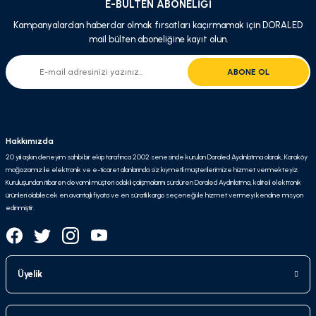
E-BÜLTEN ABONELİĞİ
Kampanyalardan haberdar olmak fırsatları kaçırmamak için DORALED
mail bülten aboneliğine kayıt olun.
ABONE OL
Hakkımızda
20 yılı aşkın deneyim sahibi bir ekip tarafınca 2002 senesinde kurulan Doraled Aydınlatma olarak, Karaköy
mağazamız ile elektronik ve e-ticaret alanlarında siz kıymetli müşterilerimize hizmet vermekteyiz.
Kuruluşundan itibaren devamlı müşteri odaklı çalışmalarını sürdüren Doraled Aydınlatma, kaliteli elektronik
ürünleri olabilecek en avantajlı fiyata ve en süratli kargo seçeneği ile hizmet vermeyi kendine misyon
edinmiştir.
Üyelik