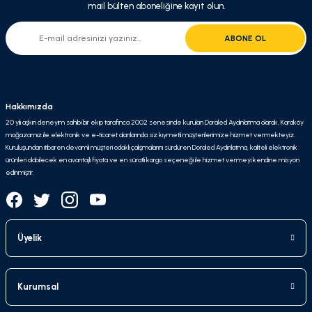
mail bülten aboneliğine kayıt olun.
ABONE OL
Hakkımızda
20 yılı aşkın deneyim sahibi bir ekip tarafınca 2002 senesinde kurulan Doraled Aydınlatma olarak, Karaköy
mağazamız ile elektronik ve e-ticaret alanlarında siz kıymetli müşterilerimize hizmet vermekteyiz.
Kuruluşundan itibaren devamlı müşteri odaklı çalışmalarını sürdüren Doraled Aydınlatma, kaliteli elektronik
ürünleri olabilecek en avantajlı fiyata ve en süratli kargo seçeneği ile hizmet vermeyi kendine misyon
edinmiştir.
Üyelik
Kurumsal