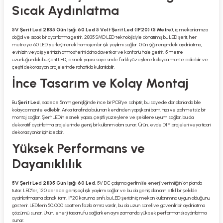
Sıcak Aydınlatma
5V Şerit Led 2835 Gün Işığı 60 Led 5 Volt Şerit Led (IP20) (5 Metre)
, iç mekanlarınıza
doğal ve sıcak bir aydınlatma getirir. 2835 SMD LED teknolojisiyle donatılmış bu LED şerit, her
metreye 60 LED yerleştirerek homojen bir ışık yayılımı sağlar. Gün ışığı rengindeki aydınlatma,
evinizin veya iş yerinizin atmosferini daha davetkar ve konforlu hale getirir. 5 metre
uzunluğundaki bu şerit LED, esnek yapısı sayesinde farklı yüzeylere kolayca monte edilebilir ve
çeşitli dekorasyon projelerinde rahatlıkla kullanılabilir.
İnce Tasarım ve Kolay Montaj
Bu
Şerit Led
, sadece 5mm genişliğinde ince bir PCB'ye sahiptir, bu sayede dar alanlarda bile
kolayca monte edilebilir. Arka tarafında bulunan kendinden yapışkanlı bant, hızlı ve zahmetsiz bir
montaj sağlar. Şerit LED'in esnek yapısı, çeşitli yüzeylere ve şekillere uyum sağlar, bu da
dekoratif aydınlatma projelerinde geniş bir kullanım alanı sunar. Ürün, evde DIY projeleri veya ticari
dekorasyonlar için idealdir.
Yüksek Performans ve
Dayanıklılık
5V Şerit Led 2835 Gün Işığı 60 Led
, 5V DC çalışma gerilimi ile enerji verimliliğini ön planda
tutar. LED'ler, 120 derece geniş açılı ışık yayılımı sağlar ve bu da geniş alanların etkili bir şekilde
aydınlatılmasına olanak tanır. IP20 koruma sınıfı, bu LED şeridin iç mekan kullanımına uygun olduğunu
gösterir. LED'lerin 50.000 saatten fazla ömrü vardır, bu da uzun süreli ve güvenilir bir aydınlatma
çözümü sunar. Ürün, enerji tasarrufu sağlarken aynı zamanda yüksek performanslı aydınlatma
sunar.