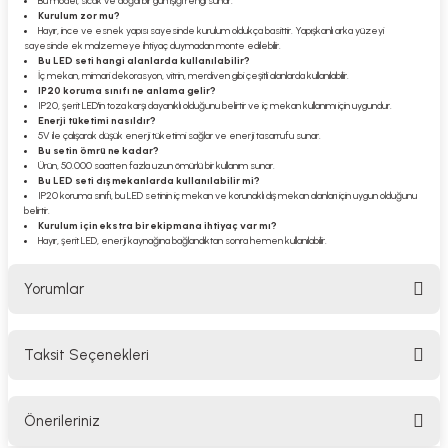
Bu model, sıcak ve doğal bir gün ışığı rengi sunar.
Kurulum zor mu?
Hayır, ince ve esnek yapısı sayesinde kurulum oldukça basittir. Yapışkanlı arka yüzeyi
sayesinde ek malzemeye ihtiyaç duymadan monte edilebilir.
Bu LED seti hangi alanlarda kullanılabilir?
İç mekan, mimari dekorasyon, vitrin, merdiven gibi çeşitli alanlarda kullanılabilir.
IP20 koruma sınıfı ne anlama gelir?
IP20, şerit LED'in toza karşı dayanıklı olduğunu belirtir ve iç mekan kullanımı için uygundur.
Enerji tüketimi nasıldır?
5V ile çalışarak düşük enerji tüketimi sağlar ve enerji tasarrufu sunar.
Bu setin ömrü ne kadar?
Ürün, 50.000 saatten fazla uzun ömürlü bir kullanım sunar.
Bu LED seti dış mekanlarda kullanılabilir mi?
IP20 koruma sınıfı, bu LED setinin iç mekan ve korunaklı dış mekan alanları için uygun olduğunu
belirtir.
Kurulum için ekstra bir ekipmana ihtiyaç var mı?
Hayır, şerit LED, enerji kaynağına bağlandıktan sonra hemen kullanılabilir.
Yorumlar
Taksit Seçenekleri
Bu ürüne ilk yorumu siz yapın!
Önerileriniz
Yorum Yaz