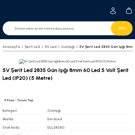
ARA
Anasayfa
Şerit Led
5V Led
GünIşığı
5V Şerit Led 2835 Gün Işığı 8mm 
5V Şerit Led 2835 Gün Işığı 8mm 60 Led 5 Volt Şerit
Led (IP20) (5 Metre)
0
Puan
- Yorum Yap
Kategori
GünIşığı
Marka
DoraLed
Stok Kodu
DLL2835G