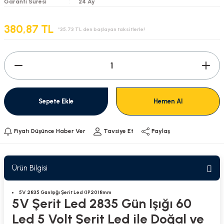
Garanti Süresi
24 Ay
380,87 TL
*35,73 TL den başlayan taksitlerle!
Sepete Ekle
Hemen Al
Fiyatı Düşünce Haber Ver
Tavsiye Et
Paylaş
Ürün Bilgisi
5V 2835 GünIşığı Şerit Led (IP20)8mm
5V Şerit Led 2835 Gün Işığı 60
Led 5 Volt Şerit Led ile Doğal ve