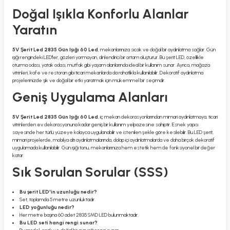
Doğal Işıkla Konforlu Alanlar
Yaratın
5V Şerit Led 2835 Gün Işığı 60 Led
, mekanlarınıza sıcak ve doğal bir aydınlatma sağlar. Gün
ışığı rengindeki LED'ler, gözleri yormayan, dinlendirici bir ortam oluşturur. Bu şerit LED, özellikle
oturma odası, yatak odası, mutfak gibi yaşam alanlarında ideal bir kullanım sunar. Ayrıca, mağaza
vitrinleri, kafe ve restoran gibi ticari mekanlarda da rahatlıkla kullanılabilir. Dekoratif aydınlatma
projelerinizde şık ve doğal bir etki yaratmak için mükemmel bir seçimdir.
Geniş Uygulama Alanları
5V Şerit Led 2835 Gün Işığı 60 Led
, iç mekan dekorasyonlarından mimari aydınlatmaya, ticari
vitrinlerden ev dekorasyonuna kadar geniş bir kullanım yelpazesine sahiptir. Esnek yapısı
sayesinde her türlü yüzeye kolayca uygulanabilir ve istenilen şekle göre kesilebilir. Bu LED şerit,
mimari projelerde, mobilya altı aydınlatmalarında, dolap içi aydınlatmalarda ve daha birçok dekoratif
uygulamada kullanılabilir. Gün ışığı tonu, mekanlarınıza hem estetik hem de fonksiyonel bir değer
katar.
Sık Sorulan Sorular (SSS)
Bu şerit LED'in uzunluğu nedir?
Set, toplamda 5 metre uzunluktadır.
LED yoğunluğu nedir?
Her metre başına 60 adet 2835 SMD LED bulunmaktadır.
Bu LED seti hangi rengi sunar?