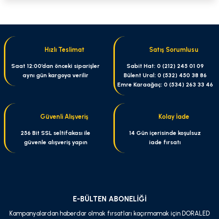
Bu ürünün fiyat bilgisi, resim, ürün açıklamalarında ve diğer konularda
yetersiz gördüğünüz noktaları öneri formunu kullanarak tarafımıza
iletebilirsiniz.
Görüş ve önerileriniz için teşekkür ederiz.
Hızlı Teslimat
Satış Sorumlusu
Ürün resmi kalitesiz, bozuk veya görüntülenemiyor.
Saat 12:00’dan önceki siparişler
Sabit Hat: 0 (212) 245 01 09
aynı gün kargoya verilir
Bülent Ural: 0 (532) 450 38 86
Ürün açıklamasında eksik bilgiler bulunuyor.
Emre Karaağaç: 0 (534) 263 33 46
Ürün bilgilerinde hatalar bulunuyor.
Ürün fiyatı diğer sitelerden daha pahalı.
Güvenli Alışveriş
Kolay İade
Bu ürüne benzer farklı alternatifler olmalı.
256 Bit SSL seltifakası ile
14 Gün içerisinde koşulsuz
güvenle alışveriş yapın
iade fırsatı
Gönder
E-BÜLTEN ABONELİĞİ
Kampanyalardan haberdar olmak fırsatları kaçırmamak için DORALED