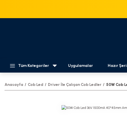
Tüm Kategoriler
Uygulamalar
Hazır Şeri
Anasayfa
Cob Led
Driver İle Çalışan Cob Ledler
50W Cob L