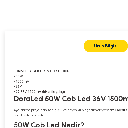
Ürün Bilgisi
• DRİVER GEREKTİREN COB LEDDİR
• 50W
• 1500mA
• 36V
• 27-38V 1500mA driver ile çalışır
DoraLed 50W Cob Led 36V 1500
Aydınlatma projelerinizde güçlü ve dayanıklı bir çözüm arıyorsanız,
DoraLe
tercih edilmektedir.
50W Cob Led Nedir?