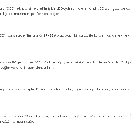
ard (COB) teknolojisi ile üretilmiş bir LED aydınlatma elemanıdır. 50 watt gücünde çal
lanıldığında maksimum performans sağlar.
ED’in çalışma gerilim aralığı
27-38V
olup, uygun bir sürücü ile kullanılması gerekmekt
amaz. 27-38V gerilim ve 1500mA akım sağlayan bir sürücü ile kullanılması önerilir. Yanlı
sağlar ve enerji tasarrufunu artırır.
nım yelpazesine sahiptir. Dekoratif aydınlatmalar, dış mekan uygulamaları, otoparklar v
le çevre dostudur. COB teknolojisi, enerji tasarrufu sağlarken yüksek performans sunar.
r çözüm olmasını sağlar.