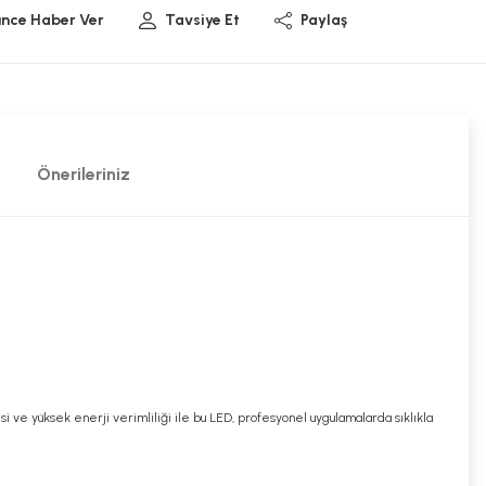
ünce Haber Ver
Tavsiye Et
Paylaş
Önerileriniz
i ve yüksek enerji verimliliği ile bu LED, profesyonel uygulamalarda sıklıkla