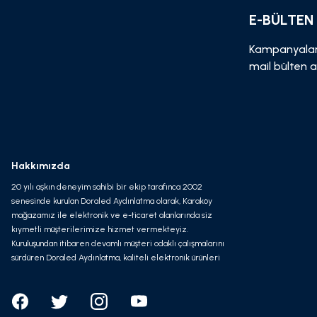
E-BÜLTEN
Kampanyalar
mail bülten a
Hakkımızda
20 yılı aşkın deneyim sahibi bir ekip tarafınca 2002
senesinde kurulan Doraled Aydınlatma olarak, Karaköy
mağazamız ile elektronik ve e-ticaret alanlarında siz
kıymetli müşterilerimize hizmet vermekteyiz.
Kuruluşundan itibaren devamlı müşteri odaklı çalışmalarını
sürdüren Doraled Aydınlatma, kaliteli elektronik ürünleri
olabilecek en avantajlı fiyata ve en süratli kargo
seçeneği ile hizmet vermeyi kendine misyon edinmiştir.