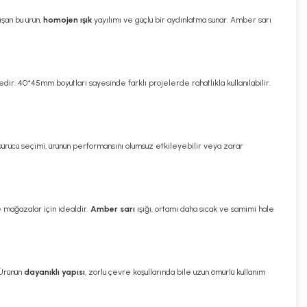
ışan bu ürün,
homojen ışık
yayılımı ve güçlü bir aydınlatma sunar. Amber sarı
edir. 40*45mm boyutları sayesinde farklı projelerde rahatlıkla kullanılabilir.
ş sürücü seçimi, ürünün performansını olumsuz etkileyebilir veya zarar
e mağazalar için idealdir.
Amber sarı
ışığı, ortamı daha sıcak ve samimi hale
 Ürünün
dayanıklı yapısı
, zorlu çevre koşullarında bile uzun ömürlü kullanım