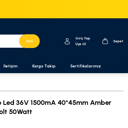
Giriş Yap
ARA
Sepet
Üye Ol
İletişim
Kargo Takip
Sertifikalarımız
 Led 36V 1500mA 40*45mm Amber
olt 50Watt