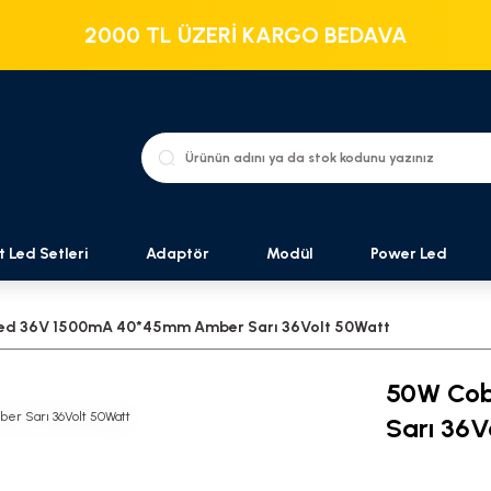
2000 TL ÜZERİ KARGO BEDAVA
t Led Setleri
Adaptör
Modül
Power Led
ed 36V 1500mA 40*45mm Amber Sarı 36Volt 50Watt
50W Cob
Sarı 36V