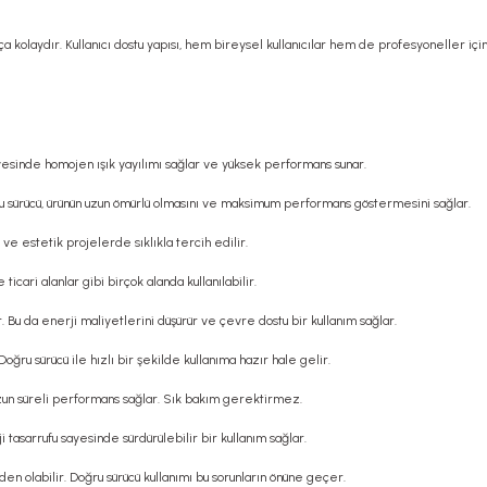
a kolaydır. Kullanıcı dostu yapısı, hem bireysel kullanıcılar hem de profesyoneller iç
 sayesinde homojen ışık yayılımı sağlar ve yüksek performans sunar.
Bu sürücü, ürünün uzun ömürlü olmasını ve maksimum performans göstermesini sağlar.
ve estetik projelerde sıklıkla tercih edilir.
cari alanlar gibi birçok alanda kullanılabilir.
r. Bu da enerji maliyetlerini düşürür ve çevre dostu bir kullanım sağlar.
ğru sürücü ile hızlı bir şekilde kullanıma hazır hale gelir.
zun süreli performans sağlar. Sık bakım gerektirmez.
 tasarrufu sayesinde sürdürülebilir bir kullanım sağlar.
n olabilir. Doğru sürücü kullanımı bu sorunların önüne geçer.