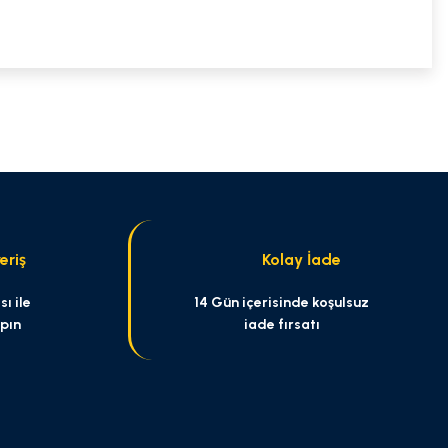
niz.
eriş
Kolay İade
ı ile
14 Gün içerisinde koşulsuz
apın
iade fırsatı