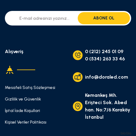
ABONE OL
Alışveriş
0 (212) 245 01 09
0 (534) 263 33 46
info@doraled.com
Mesafeli Satış Sözleşmesi
Kemankeş Mh.
Gizlilik ve Güvenlik
Erişteci Sok. Abed
han. No:7/6 Karaköy
İptal İade Koşullari
İstanbul
Kişisel Veriler Politikası
bla bla