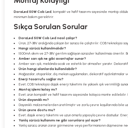
Montaj Kolaylığı
DoraLed 50W Cob Led
, kompakt ve hafif tasarımı sayesinde montajı oldukç
minimum bakım gerektirir.
Sıkça Sorulan Sorular
DoraLed 50W Cob Led nasıl çalışır?
Ürün, 27-38V aralığında çalışan bir sürücü ile çalıştırılır. COB teknolojisi
Hangi sürücü kullanılmalıdır?
1500mA akım ve 27-38V gerilim sağlayan sürücüler kullanılması önerilir. 
Amber sarı ışık ne gibi avantajlar sunar?
Amber sarı ışık, mekânda sıcak ve estetik bir atmosfer yaratır. Dekoratif 
Ürün hangi alanlarda kullanılabilir?
Mağazalar, otoparklar, dış mekan uygulamaları, dekoratif aydınlatmalar ve ti
Enerji tasarrufu sağlar mı?
Evet, COB teknolojisi düşük enerji tüketimi ile yüksek ışık verimliliği suna
Montaj işlemi kolay mı?
Evet, ürün kompakt ve hafif tasarımı sayesinde kolayca monte edilebilir. Do
Ürün dayanıklı mı?
Dayanıklı malzemelerden üretilmiştir ve zorlu çevre koşullarında bile u
Ürün çevre dostu mu?
Evet, düşük enerji tüketimi ve uzun ömürlü yapısıyla çevre dostudur. Enerji
Yanlış sürücü kullanımı ne gibi sorunlara yol açar?
Yanlış sürücü, ürünün zarar görmesine veya performansının düşmesine nede