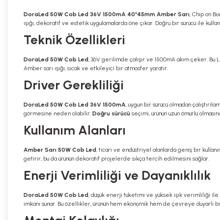
DoraLed 50W Cob Led 36V 1500mA 40*45mm Amber Sarı
, Chip on Bo
ışığı, dekoratif ve estetik uygulamalarda öne çıkar. Doğru bir sürücü ile kul
Teknik Özellikleri
DoraLed 50W Cob Led
, 36V gerilimde çalışır ve 1500mA akım çeker. Bu L
Amber sarı ışığı, sıcak ve etkileyici bir atmosfer yaratır.
Driver Gerekliliği
DoraLed 50W Cob Led 36V 1500mA
, uygun bir sürücü olmadan çalıştırıl
görmesine neden olabilir.
Doğru sürücü
seçimi, ürünün uzun ömürlü olmasını 
Kullanım Alanları
Amber Sarı 50W Cob Led
, ticari ve endüstriyel alanlarda geniş bir kulla
getirir, bu da ürünün dekoratif projelerde sıkça tercih edilmesini sağlar.
Enerji Verimliliği ve Dayanıklılık
DoraLed 50W Cob Led
, düşük enerji tüketimi ve yüksek ışık verimliliği i
imkanı sunar. Bu özellikler, ürünün hem ekonomik hem de çevreye duyarlı bi