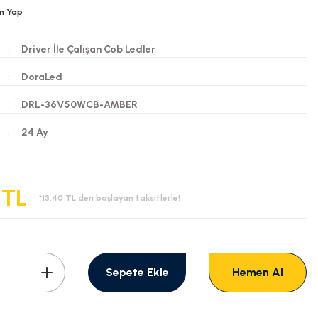
m Yap
Driver İle Çalışan Cob Ledler
DoraLed
DRL-36V50WCB-AMBER
i
24 Ay
 TL
*13,40 TL den başlayan taksitlerle!
Sepete Ekle
Hemen Al