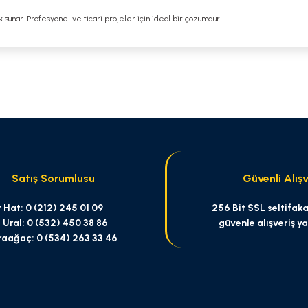
k sunar. Profesyonel ve ticari projeler için ideal bir çözümdür.
 yetersiz gördüğünüz noktaları öneri formunu kullanarak tarafımıza iletebilirsi
Bu ürüne ilk yorumu siz yapın!
Yorum Yaz
Satış Sorumlusu
Güvenli Alışv
 Hat: 0 (212) 245 01 09
256 Bit SSL seltifakas
 Ural: 0 (532) 450 38 86
güvenle alışveriş y
raağaç: 0 (534) 263 33 46
Gönder