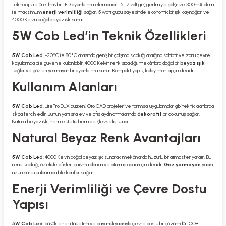
teknolojisi ile üretilmiş bir LED aydınlatma elemanıdır. 15-17 volt giriş gerilimiyle çalışır ve 300mA akım
ile maksimum
enerji verimliliği
sağlar. 5 watt gücü sayesinde ekonomik bir ışık kaynağıdır ve
4000 Kelvin doğal beyaz ışık sunar.
5W Cob Led’in Teknik Özellikleri
5W Cob Led
, -20°C ile 80°C arasında geniş bir çalışma sıcaklığı aralığına sahiptir ve zorlu çevre
koşullarında bile güvenle kullanılabilir. 4000 Kelvin renk sıcaklığı, mekânlara doğal bir
beyaz ışık
sağlar ve gözleri yormayan bir aydınlatma sunar. Kompakt yapısı, kolay montaj için idealdir.
Kullanım Alanları
5W Cob Led
, LitePro DLX düzeni, Oto CAD projeleri ve tarımsal uygulamalar gibi teknik alanlarda
sıkça tercih edilir. Bunun yanı sıra ev ve ofis aydınlatmalarında
dekoratif
bir dokunuş sağlar.
Natural beyaz ışık, hem estetik hem de işlevsellik sunar.
Natural Beyaz Renk Avantajları
5W Cob Led
, 4000 Kelvin doğal beyaz ışık sunarak mekânlarda huzurlu bir atmosfer yaratır. Bu
renk sıcaklığı, özellikle ofisler, çalışma alanları ve oturma odaları için idealdir.
Göz yormayan
yapısı,
uzun süreli kullanımda bile konfor sağlar.
Enerji Verimliliği ve Çevre Dostu
Yapısı
5W Cob Led
, düşük enerji tüketimi ve dayanıklı yapısıyla çevre dostu bir çözümdür. COB