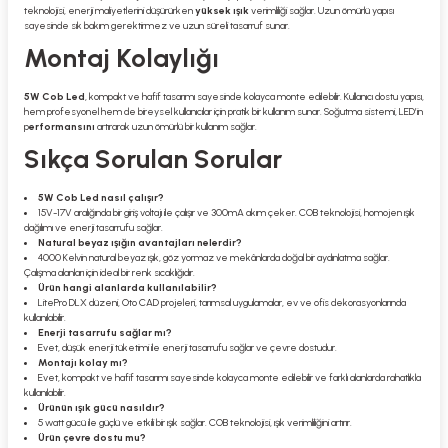
teknolojisi, enerji maliyetlerini düşürürken
yüksek ışık
verimliliği sağlar. Uzun ömürlü yapısı
sayesinde sık bakım gerektirmez ve uzun süreli tasarruf sunar.
Montaj Kolaylığı
5W Cob Led
, kompakt ve hafif tasarımı sayesinde kolayca monte edilebilir. Kullanıcı dostu yapısı,
hem profesyonel hem de bireysel kullanıcılar için pratik bir kullanım sunar. Soğutma sistemi, LED’in
p
erformansını
artırarak uzun ömürlü bir kullanım sağlar.
Sıkça Sorulan Sorular
5W Cob Led nasıl çalışır?
15V-17V aralığında bir giriş voltajı ile çalışır ve 300mA akım çeker. COB teknolojisi, homojen ışık
dağılımı ve enerji tasarrufu sağlar.
Natural beyaz ışığın avantajları nelerdir?
4000 Kelvin natural beyaz ışık, göz yormaz ve mekânlarda doğal bir aydınlatma sağlar.
Çalışma alanları için ideal bir renk sıcaklığıdır.
Ürün hangi alanlarda kullanılabilir?
LitePro DLX düzeni, Oto CAD projeleri, tarımsal uygulamalar, ev ve ofis dekorasyonlarında
kullanılabilir.
Enerji tasarrufu sağlar mı?
Evet, düşük enerji tüketimi ile enerji tasarrufu sağlar ve çevre dostudur.
Montajı kolay mı?
Evet, kompakt ve hafif tasarımı sayesinde kolayca monte edilebilir ve farklı alanlarda rahatlıkla
kullanılabilir.
Ürünün ışık gücü nasıldır?
5 watt gücü ile güçlü ve etkili bir ışık sağlar. COB teknolojisi, ışık verimliliğini artırır.
Ürün çevre dostu mu?