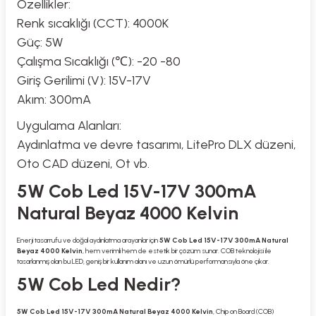
Özellikler:
Renk sıcaklığı (CCT): 4000K
Güç: 5W
Çalışma Sıcaklığı (℃): -20 -80
Giriş Gerilimi (V): 15V-17V
Akım: 300mA
Uygulama Alanları:
Aydınlatma ve devre tasarımı, LitePro DLX düzeni,
Oto CAD düzeni, Ot vb.
5W Cob Led 15V-17V 300mA
Natural Beyaz 4000 Kelvin
Enerji tasarrufu ve doğal aydınlatma arayanlar için
5W Cob Led 15V-17V 300mA Natural
Beyaz 4000 Kelvin
, hem verimli hem de estetik bir çözüm sunar. COB teknolojisi ile
tasarlanmış olan bu LED, geniş bir kullanım alanı ve uzun ömürlü performansıyla öne çıkar.
5W Cob Led Nedir?
5W Cob Led 15V-17V 300mA Natural Beyaz 4000 Kelvin
, Chip on Board (COB)