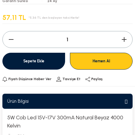
Garanti Süresi
24 Ay
57,11 TL
*5,36 TL den başlayan taksitlerle!
Sepete Ekle
Hemen Al
Fiyatı Düşünce Haber Ver
Tavsiye Et
Paylaş
Ürün Bilgisi
5W Cob Led 15V-17V 300mA Natural Beyaz 4000
Kelvin