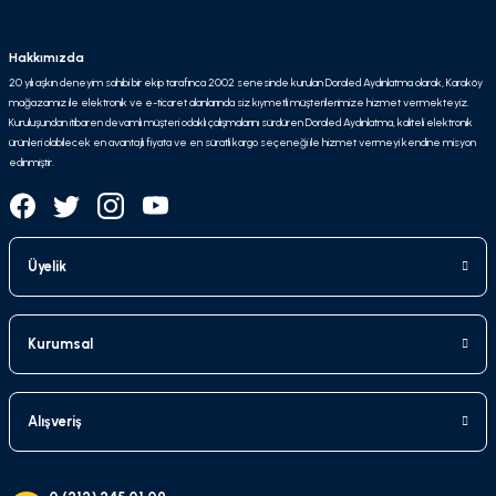
Hakkımızda
20 yılı aşkın deneyim sahibi bir ekip tarafınca 2002 senesinde kurulan Doraled Aydınlatma olarak, Karaköy
mağazamız ile elektronik ve e-ticaret alanlarında siz kıymetli müşterilerimize hizmet vermekteyiz.
Kuruluşundan itibaren devamlı müşteri odaklı çalışmalarını sürdüren Doraled Aydınlatma, kaliteli elektronik
ürünleri olabilecek en avantajlı fiyata ve en süratli kargo seçeneği ile hizmet vermeyi kendine misyon
edinmiştir.
Üyelik
Kurumsal
Alışveriş