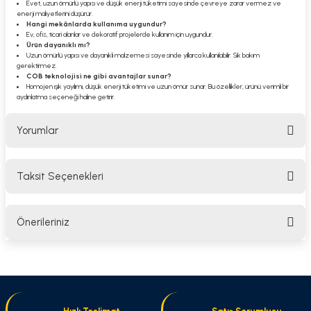
Evet, uzun ömürlü yapısı ve düşük enerji tüketimi sayesinde çevreye zarar vermez ve
enerji maliyetlerini düşürür.
Hangi mekânlarda kullanıma uygundur?
Ev, ofis, ticari alanlar ve dekoratif projelerde kullanım için uygundur.
Ürün dayanıklı mı?
Uzun ömürlü yapısı ve dayanıklı malzemesi sayesinde yıllarca kullanılabilir. Sık bakım
gerektirmez.
COB teknolojisi ne gibi avantajlar sunar?
Homojen ışık yayılımı, düşük enerji tüketimi ve uzun ömür sunar. Bu özellikler, ürünü verimli bir
aydınlatma seçeneği haline getirir.
Yorumlar
Taksit Seçenekleri
Bu ürüne ilk yorumu siz yapın!
Önerileriniz
Yorum Yaz
Bu ürünün fiyat bilgisi, resim, ürün açıklamalarında ve diğer konularda
yetersiz gördüğünüz noktaları öneri formunu kullanarak tarafımıza
iletebilirsiniz.
Görüş ve önerileriniz için teşekkür ederiz.