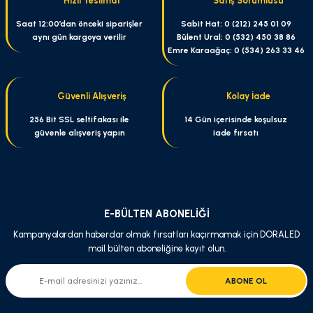
Hızlı Teslimat
Satış Sorumlusu
Ürün resmi kalitesiz, bozuk veya görüntülenemiyor.
Saat 12:00’dan önceki siparişler
Sabit Hat: 0 (212) 245 01 09
aynı gün kargoya verilir
Bülent Ural: 0 (532) 450 38 86
Ürün açıklamasında eksik bilgiler bulunuyor.
Emre Karaağaç: 0 (534) 263 33 46
Ürün bilgilerinde hatalar bulunuyor.
Ürün fiyatı diğer sitelerden daha pahalı.
Güvenli Alışveriş
Kolay İade
Bu ürüne benzer farklı alternatifler olmalı.
256 Bit SSL seltifakası ile
14 Gün içerisinde koşulsuz
güvenle alışveriş yapın
iade fırsatı
Gönder
E-BÜLTEN ABONELİĞİ
Kampanyalardan haberdar olmak fırsatları kaçırmamak için DORALED
mail bülten aboneliğine kayıt olun.
ABONE OL