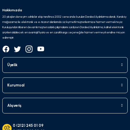
Hakkımızda
20 yılı aşkın deneyim sahibi bir ekip tarafınca 2002 senesinde kurulan Doraled Aydınlatma olarak, Karaköy
mağazamız ile elektronik ve e-ticaret alanlarında siz kıymetli müşterilerimize hizmet vermekteyiz.
Kuruluşundan itibaren devamlı müşteri odaklı çalışmalarını sürdüren Doraled Aydınlatma, kaliteli elektronik
ürünleri olabilecek en avantajlı fiyata ve en süratli kargo seçeneği ile hizmet vermeyi kendine misyon
edinmiştir.
Üyelik
Kurumsal
Alışveriş
0 (212) 245 01 09