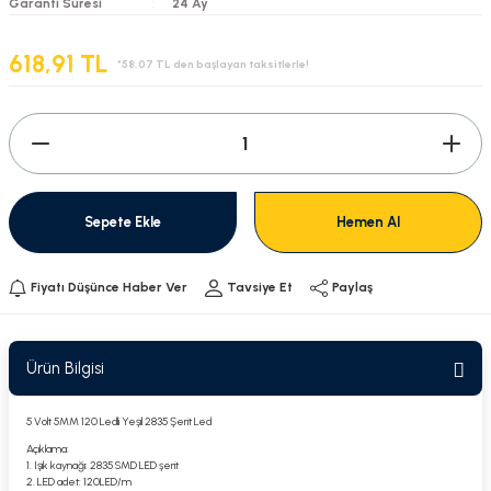
Garanti Süresi
24 Ay
618,91 TL
*58,07 TL den başlayan taksitlerle!
Sepete Ekle
Hemen Al
Fiyatı Düşünce Haber Ver
Tavsiye Et
Paylaş
Ürün Bilgisi
5 Volt 5MM 120 Ledli Yeşil 2835 Şerit Led
Açıklama:
1. Işık kaynağı: 2835 SMD LED şerit
2. LED adet: 120LED/m