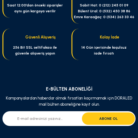
Ürün resmi kalitesiz, bozuk veya görüntülenemiyor.
Saat 12:00’dan önceki siparişler
Sabit Hat: 0 (212) 245 01 09
aynı gün kargoya verilir
Bülent Ural: 0 (532) 450 38 86
Ürün açıklamasında eksik bilgiler bulunuyor.
Emre Karaağaç: 0 (534) 263 33 46
Ürün bilgilerinde hatalar bulunuyor.
Ürün fiyatı diğer sitelerden daha pahalı.
Güvenli Alışveriş
Kolay İade
Bu ürüne benzer farklı alternatifler olmalı.
256 Bit SSL seltifakası ile
14 Gün içerisinde koşulsuz
güvenle alışveriş yapın
iade fırsatı
Gönder
E-BÜLTEN ABONELİĞİ
Kampanyalardan haberdar olmak fırsatları kaçırmamak için DORALED
mail bülten aboneliğine kayıt olun.
ABONE OL