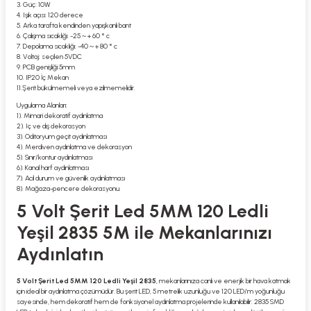
3. Güç: 10W
4. Işık açısı: 120 derece
5. Arka tarafta kendinden yapışkanlı bant
6. Çalışma sıcaklığı: -25 ~ + 60 ° c
7. Depolama sıcaklığı: -40 ~ + 80 ° c
8. Voltaj: seçilen 5VDC
9. PCB genişliği:5mm
10. IP20 İç Mekan
11.Şerit bükülmemeli veya ezilmemelidir.
Uygulama Alanları:
1). Mimari dekoratif aydınlatma
2). Iç ve dış dekorasyon
3). Oditoryum geçit aydınlatması
4). Merdiven aydınlatma ve dekorasyon
5). Sınır/kontur aydınlatması
6). Kanal harf aydınlatması
7). Acil durum ve güvenlik aydınlatması
8). Mağaza-pencere dekorasyonu.
5 Volt Şerit Led 5MM 120 Ledli
Yeşil 2835 5M ile Mekanlarınızı
Aydınlatın
5 Volt Şerit Led 5MM 120 Ledli Yeşil 2835
, mekanlarınıza canlı ve enerjik bir hava katmak
için ideal bir aydınlatma çözümüdür. Bu şerit LED, 5 metrelik uzunluğu ve 120 LED/m yoğunluğu
sayesinde, hem dekoratif hem de fonksiyonel aydınlatma projelerinde kullanılabilir. 2835 SMD