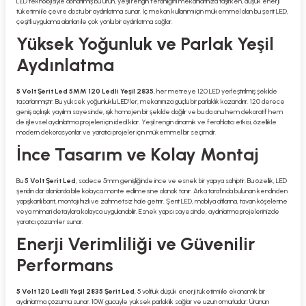
LED teknolojisiyle donatılmış bu ürün, yeşil rengin ferahlığını mekânlarınıza taşırken, düşük enerji
tüketimi ile çevre dostu bir aydınlatma sunar. İç mekan kullanımı için mükemmel olan bu şerit LED,
çeşitli uygulama alanları ile çok yönlü bir aydınlatma sağlar.
Yüksek Yoğunluk ve Parlak Yeşil
Aydınlatma
5 Volt Şerit Led 5MM 120 Ledli Yeşil 2835
, her metreye 120 LED yerleştirilmiş şekilde
tasarlanmıştır. Bu yüksek yoğunluklu LED’ler, mekanınıza güçlü bir parlaklık kazandırır. 120 derece
geniş açılı ışık yayılımı sayesinde, ışık homojen bir şekilde dağılır ve bu da onu hem dekoratif hem
de işlevsel aydınlatma projeleri için ideal kılar. Yeşil rengin dinamik ve ferahlatıcı etkisi, özellikle
modern dekorasyonlar ve yaratıcı projeler için mükemmel bir seçimdir.
İnce Tasarım ve Kolay Montaj
Bu
5 Volt Şerit Led
, sadece 5mm genişliğinde ince ve esnek bir yapıya sahiptir. Bu özellik, LED
şeridin dar alanlarda bile kolayca monte edilmesine olanak tanır. Arka tarafında bulunan kendinden
yapışkanlı bant, montajı hızlı ve zahmetsiz hale getirir. Şerit LED, mobilya altlarına, tavan köşelerine
veya mimari detaylara kolayca uygulanabilir. Esnek yapısı sayesinde, aydınlatma projelerinizde
yaratıcı çözümler sunar.
Enerji Verimliliği ve Güvenilir
Performans
5 Volt 120 Ledli Yeşil 2835 Şerit Led
, 5 voltluk düşük enerji tüketimi ile ekonomik bir
aydınlatma çözümü sunar. 10W gücüyle yüksek parlaklık sağlar ve uzun ömürlüdür. Ürünün