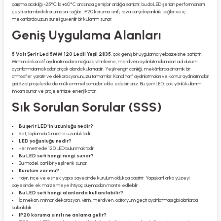
çalışma sıcaklığı -25°C ila +60°C arasında geniş bir aralığa sahiptir, bu da LED şeridin performansını
çeşitli ortamlarda korumasını sağlar. IP20 koruma sınıfı, toza karşı dayanıklılık sağlar ve iç
mekanlarda uzun süreli güvenilir bir kullanım sunar.
Geniş Uygulama Alanları
5 Volt Şerit Led 5MM 120 Ledli Yeşil 2835
, çok geniş bir uygulama yelpazesine sahiptir.
Mimari dekoratif aydınlatmadan mağaza vitrinlerine, merdiven aydınlatmalarından acil durum
aydınlatmalarına kadar birçok alanda kullanılabilir. Yeşil rengin canlılığı, mekânlarda dinamik bir
atmosfer yaratır ve dekorasyonunuzu tamamlar. Kanal harf aydınlatmaları ve kontur aydınlatmaları
gibi özel projelerde de mükemmel sonuçlar elde edebilirsiniz. Bu şerit LED, çok yönlü kullanım
imkanı sunar ve projelerinize enerji katar.
Sık Sorulan Sorular (SSS)
Bu şerit LED'in uzunluğu nedir?
Set, toplamda 5 metre uzunluktadır.
LED yoğunluğu nedir?
Her metrede 120 LED bulunmaktadır.
Bu LED seti hangi rengi sunar?
Bu model, canlı bir yeşil renk sunar.
Kurulum zor mu?
Hayır, ince ve esnek yapısı sayesinde kurulum oldukça basittir. Yapışkanlı arka yüzeyi
sayesinde ek malzemeye ihtiyaç duymadan monte edilebilir.
Bu LED seti hangi alanlarda kullanılabilir?
İç mekan, mimari dekorasyon, vitrin, merdiven, oditoryum geçit aydınlatması gibi alanlarda
kullanılabilir.
IP20 koruma sınıfı ne anlama gelir?