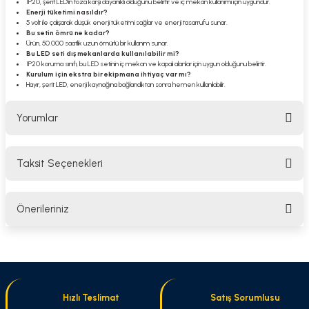
IP20, şerit LED'in toza karşı dayanıklı olduğunu belirtir ve iç mekan kullanımı için uygundur.
Enerji tüketimi nasıldır?
5 volt ile çalışarak düşük enerji tüketimi sağlar ve enerji tasarrufu sunar.
Bu setin ömrü ne kadar?
Ürün, 50.000 saatlik uzun ömürlü bir kullanım sunar.
Bu LED seti dış mekanlarda kullanılabilir mi?
IP20 koruma sınıfı, bu LED setinin iç mekan ve kapalı alanlar için uygun olduğunu belirtir.
Kurulum için ekstra bir ekipmana ihtiyaç var mı?
Hayır, şerit LED, enerji kaynağına bağlandıktan sonra hemen kullanılabilir.
Yorumlar
Taksit Seçenekleri
Bu ürüne ilk yorumu siz yapın!
Önerileriniz
Yorum Yaz
Bu ürünün fiyat bilgisi, resim, ürün açıklamalarında ve diğer konularda
yetersiz gördüğünüz noktaları öneri formunu kullanarak tarafımıza
iletebilirsiniz.
Görüş ve önerileriniz için teşekkür ederiz.
Hızlı Teslimat
Satış Sorumlusu