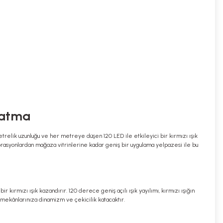
nlatma
etrelik uzunluğu ve her metreye düşen 120 LED ile etkileyici bir kırmızı ışık
ekorasyonlardan mağaza vitrinlerine kadar geniş bir uygulama yelpazesi ile bu
kırmızı ışık kazandırır. 120 derece geniş açılı ışık yayılımı, kırmızı ışığın
 mekânlarınıza dinamizm ve çekicilik katacaktır.