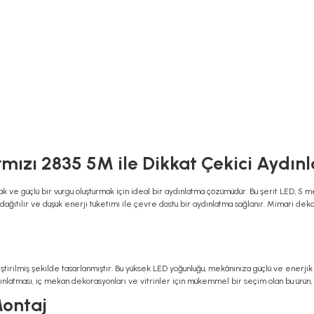
rmızı 2835 5M ile Dikkat Çekici Aydı
ak ve güçlü bir vurgu oluşturmak için ideal bir aydınlatma çözümüdür. Bu şerit LED, 5 m
 dağıtılır ve düşük enerji tüketimi ile çevre dostu bir aydınlatma sağlanır. Mimari d
irilmiş şekilde tasarlanmıştır. Bu yüksek LED yoğunluğu, mekânınıza güçlü ve enerjik bir 
dınlatması, iç mekan dekorasyonları ve vitrinler için mükemmel bir seçim olan bu ürün,
Montaj