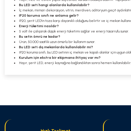
Bu LED seti hangi alanlarda kullanılabilir?
İç mekan, mimari dekorasyon, vitrin, merdiven, oditoryum geçit aydınlatması
IP20 koruma sınıfı ne anlama gelir?
IP20, şerit LED'in toza karşı dayanıklı olduğunu belirtir ve iç mekan kullanı
Enerji tüketimi nasıldır?
5 volt ile çalışarak düşük enerji tüketimi sağlar ve enerji tasarrufu sunar.
Bu setin ömrü ne kadar?
Ürün, 50.000 saatlik uzun ömürlü bir kullanım sunar.
Bu LED seti dış mekanlarda kullanılabilir mi?
IP20 koruma sınıfı, bu LED setinin iç mekan ve kapalı alanlar için uygun old
Kurulum için ekstra bir ekipmana ihtiyaç var mı?
Hayır, şerit LED, enerji kaynağına bağlandıktan sonra hemen kullanılabilir
Bu ürünün fiyat bilgisi, resim, ürün açıklamalarında ve diğer konularda
Görüş ve önerileriniz için teşekkür ederiz.
Ürün resmi kalitesiz, bozuk veya görüntülenemiyor.
Ürün açıklamasında eksik bilgiler bulunuyor.
Ürün bilgilerinde hatalar bulunuyor.
Ürün fiyatı diğer sitelerden daha pahalı.
Hızlı Teslimat
Bu ürüne benzer farklı alternatifler olmalı.