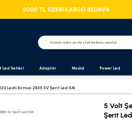
2000 TL ÜZERİ KARGO BEDAVA
t Led Setleri
Adaptör
Modül
Power Led
120 Ledli Kırmızı 2835 5V Şerit Led 5M
5 Volt Ş
Şerit Le