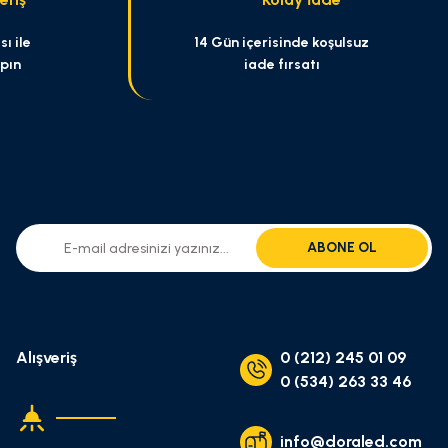
ı ile
14 Gün içerisinde koşulsuz
apın
iade fırsatı
ABONE OL
Alışveriş
0 (212) 245 01 09
0 (534) 263 33 46
info@doraled.com