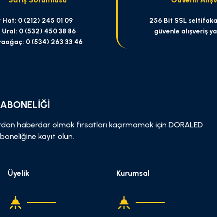
 Hat: 0 (212) 245 01 09
256 Bit SSL seltifakas
 Ural: 0 (532) 450 38 86
güvenle alışveriş y
raağaç: 0 (534) 263 33 46
Gönder
 ABONELİĞİ
dan haberdar olmak fırsatları kaçırmamak için DORALED
boneliğine kayıt olun.
Üyelik
Kurumsal