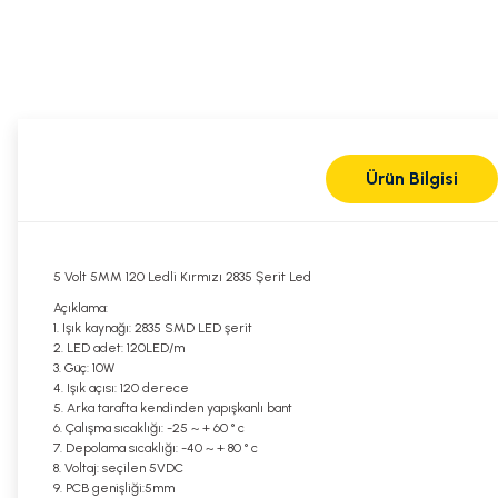
Ürün Bilgisi
5 Volt 5MM 120 Ledli Kırmızı 2835 Şerit Led
Açıklama:
1. Işık kaynağı: 2835 SMD LED şerit
2. LED adet: 120LED/m
3. Güç: 10W
4. Işık açısı: 120 derece
5. Arka tarafta kendinden yapışkanlı bant
6. Çalışma sıcaklığı: -25 ~ + 60 ° c
7. Depolama sıcaklığı: -40 ~ + 80 ° c
8. Voltaj: seçilen 5VDC
9. PCB genişliği:5mm