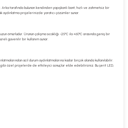
. Arka tarafında bulunan kendinden yapışkanlı bant, hızlı ve zahmetsiz bir
rak aydınlatma projelerinizde yaratıcı çözümler sunar.
uzun ömürlüdür. Ürünün çalışma sıcaklığı -25°C ila +60°C arasında geniş bir
reli güvenilir bir kullanım sunar.
atmalarından acil durum aydınlatmalarına kadar birçok alanda kullanılabilir.
gibi özel projelerde de etkileyici sonuçlar elde edebilirsiniz. Bu şerit LED,