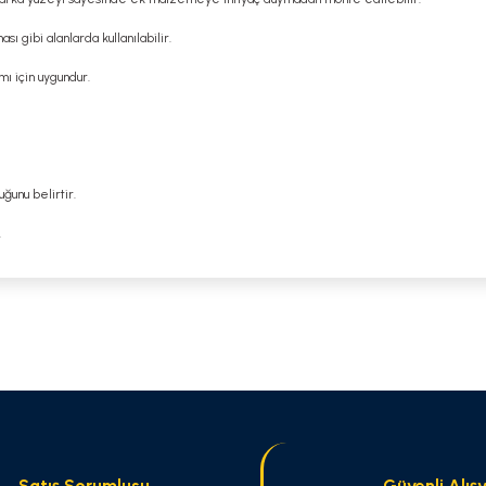
 gibi alanlarda kullanılabilir.
mı için uygundur.
uğunu belirtir.
.
 yetersiz gördüğünüz noktaları öneri formunu kullanarak tarafımıza iletebilirsi
Bu ürüne ilk yorumu siz yapın!
Yorum Yaz
Satış Sorumlusu
Güvenli Alışv