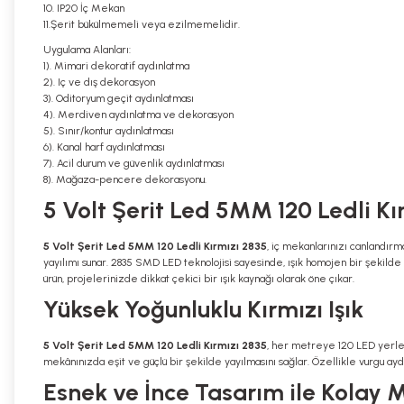
10. IP20 İç Mekan
11.Şerit bükülmemeli veya ezilmemelidir.
Uygulama Alanları:
1). Mimari dekoratif aydınlatma
2). Iç ve dış dekorasyon
3). Oditoryum geçit aydınlatması
4). Merdiven aydınlatma ve dekorasyon
5). Sınır/kontur aydınlatması
6). Kanal harf aydınlatması
7). Acil durum ve güvenlik aydınlatması
8). Mağaza-pencere dekorasyonu.
5 Volt Şerit Led 5MM 120 Ledli Kı
5 Volt Şerit Led 5MM 120 Ledli Kırmızı 2835
, iç mekanlarınızı canlandırm
yayılımı sunar. 2835 SMD LED teknolojisi sayesinde, ışık homojen bir şekilde
ürün, projelerinizde dikkat çekici bir ışık kaynağı olarak öne çıkar.
Yüksek Yoğunluklu Kırmızı Işık
5 Volt Şerit Led 5MM 120 Ledli Kırmızı 2835
, her metreye 120 LED yerleşt
mekânınızda eşit ve güçlü bir şekilde yayılmasını sağlar. Özellikle vurgu ay
Esnek ve İnce Tasarım ile Kolay 