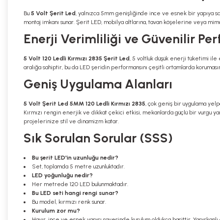
Bu
5 Volt Şerit Led
, yalnızca 5mm genişliğinde ince ve esnek bir yapıya sah
montaj imkanı sunar. Şerit LED, mobilya altlarına, tavan köşelerine veya mima
Enerji Verimliliği ve Güvenilir P
5 Volt 120 Ledli Kırmızı 2835 Şerit Led
, 5 voltluk düşük enerji tüketimi i
aralığa sahiptir, bu da LED şeridin performansını çeşitli ortamlarda korumasını
Geniş Uygulama Alanları
5 Volt Şerit Led 5MM 120 Ledli Kırmızı 2835
, çok geniş bir uygulama yel
Kırmızı rengin enerjik ve dikkat çekici etkisi, mekanlarda güçlü bir vurgu ya
projelerinize stil ve dinamizm katar.
Sık Sorulan Sorular (SSS)
Bu şerit LED'in uzunluğu nedir?
Set, toplamda 5 metre uzunluktadır.
LED yoğunluğu nedir?
Her metrede 120 LED bulunmaktadır.
Bu LED seti hangi rengi sunar?
Bu model, kırmızı renk sunar.
Kurulum zor mu?
Hayır, ince ve esnek yapısı sayesinde kurulum oldukça basittir. Yapışka