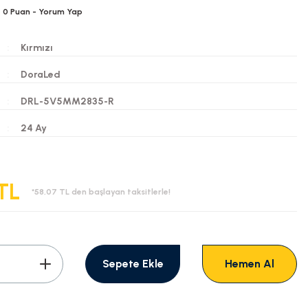
0
Puan
- Yorum Yap
Kırmızı
DoraLed
DRL-5V5MM2835-R
i
24 Ay
 TL
*58,07 TL den başlayan taksitlerle!
Sepete Ekle
Hemen Al