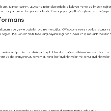
iptir. Bu ince tasarım, LED şeridin dar alanlarda bile kolayca monte edilmesini sağlar
ri detaylara rahatlıkla yerleştirilebilir. Esnek yapısı, çeşitli yüzeylere uyum sağlaya
erformans
le ekonomik ve çevre dostu bir aydınlatma sağlar. 10W gücüyle yüksek parlaklık sunar ve 
 sağlar. IP20 koruma sınıfı, toza karşı dayanıklılığı ifade eder ve iç mekanlarda uzun sü
pazesine sahiptir. Mimari dekoratif aydınlatmadan mağaza vitrinlerine, merdiven aydınl
ratır ve dekorasyonunuzu tamamlar. Kanal harf aydınlatmaları ve kontur aydınlatmaları 
nlı arka yüzeyi sayesinde ek malzemeye ihtiyaç duymadan monte edilebilir.