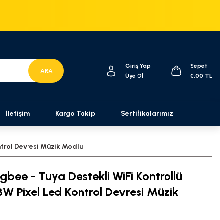
Giriş Yap
Sepet
ARA
Üye Ol
0,00 TL
İletişim
Kargo Takip
Sertifikalarımız
ntrol Devresi Müzik Modlu
gbee - Tuya Destekli WiFi Kontrollü
 Pixel Led Kontrol Devresi Müzik