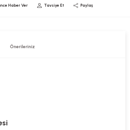
ünce Haber Ver
Tavsiye Et
Paylaş
Önerileriniz
esi