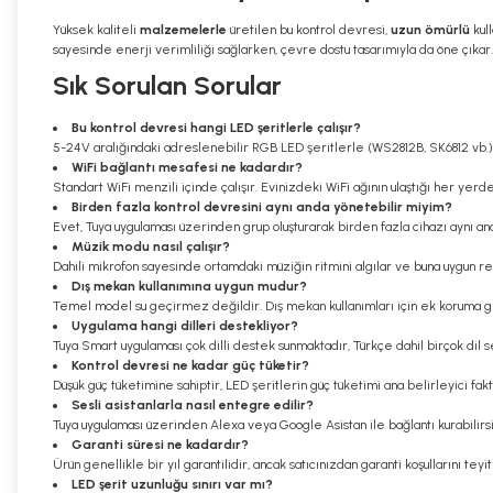
Yüksek kaliteli
malzemelerle
üretilen bu kontrol devresi,
uzun ömürlü
kull
sayesinde enerji verimliliği sağlarken, çevre dostu tasarımıyla da öne çıkar.
Sık Sorulan Sorular
Bu kontrol devresi hangi LED şeritlerle çalışır?
5-24V aralığındaki adreslenebilir RGB LED şeritlerle (WS2812B, SK6812 vb.) 
WiFi bağlantı mesafesi ne kadardır?
Standart WiFi menzili içinde çalışır. Evinizdeki WiFi ağının ulaştığı her yerde
Birden fazla kontrol devresini aynı anda yönetebilir miyim?
Evet, Tuya uygulaması üzerinden grup oluşturarak birden fazla cihazı aynı and
Müzik modu nasıl çalışır?
Dahili mikrofon sayesinde ortamdaki müziğin ritmini algılar ve buna uygun ren
Dış mekan kullanımına uygun mudur?
Temel model su geçirmez değildir. Dış mekan kullanımları için ek koruma g
Uygulama hangi dilleri destekliyor?
Tuya Smart uygulaması çok dilli destek sunmaktadır, Türkçe dahil birçok dil
Kontrol devresi ne kadar güç tüketir?
Düşük güç tüketimine sahiptir, LED şeritlerin güç tüketimi ana belirleyici fakt
Sesli asistanlarla nasıl entegre edilir?
Tuya uygulaması üzerinden Alexa veya Google Asistan ile bağlantı kurabilirsi
Garanti süresi ne kadardır?
Ürün genellikle bir yıl garantilidir, ancak satıcınızdan garanti koşullarını teyi
LED şerit uzunluğu sınırı var mı?