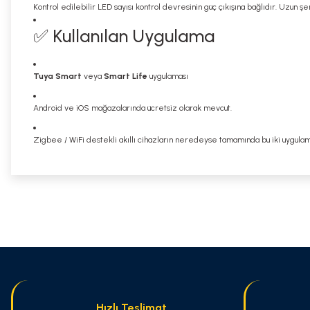
Kontrol edilebilir LED sayısı kontrol devresinin güç çıkışına bağlıdır. Uzun şe
✅ Kullanılan Uygulama
Tuya Smart
veya
Smart Life
uygulaması
Android ve iOS mağazalarında ücretsiz olarak mevcut.
Zigbee / WiFi destekli akıllı cihazların neredeyse tamamında bu iki uygulama 
Bu ürünün fiyat bilgisi, resim, ürün açıklamalarında ve diğer konularda
Görüş ve önerileriniz için teşekkür ederiz.
Ürün resmi kalitesiz, bozuk veya görüntülenemiyor.
Ürün açıklamasında eksik bilgiler bulunuyor.
Ürün bilgilerinde hatalar bulunuyor.
Ürün fiyatı diğer sitelerden daha pahalı.
Hızlı Teslimat
Bu ürüne benzer farklı alternatifler olmalı.