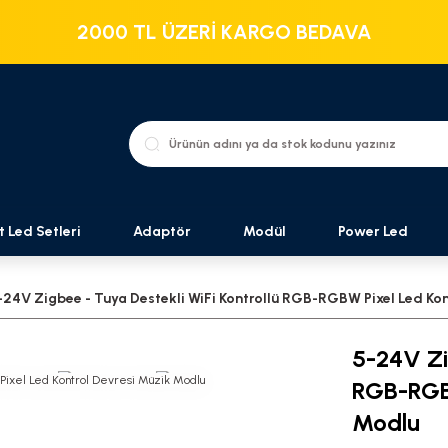
2000 TL ÜZERİ KARGO BEDAVA
t Led Setleri
Adaptör
Modül
Power Led
-24V Zigbee - Tuya Destekli WiFi Kontrollü RGB-RGBW Pixel Led Ko
5-24V Zi
RGB-RGBW
Modlu