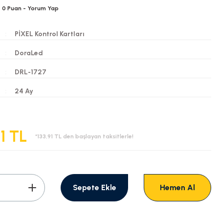
0
Puan
- Yorum Yap
PİXEL Kontrol Kartları
DoraLed
DRL-1727
i
24 Ay
21 TL
*133,91 TL den başlayan taksitlerle!
Sepete Ekle
Hemen Al