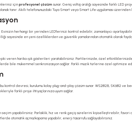
leriniz için
profesyonel çözüm
sunar. Geniş voltaj aralığı sayesinde farklı LED proj
 olanak tanır. Akıllı telefonunuzdaki Tuya Smart veya Smart Life uygulaması üzerinden k
rasyon
 Evinizin herhangi bir yerinden LED'lerinizi kontrol edebilir, zamanlayıcı ayarlayabili
elliği sayesinde en yeni özelliklerden ve güvenlik yamalarından otomatik olarak faydal
ki veren harika ışık gösterileri yaratabilirsiniz. Partilerinizde, özel etkinliklerini
mlerde bile mükemmel senkronizasyon sağlar. Farklı müzik türlerine özel optimize edil
m
 bu kontrol devresi, kurulumu kolay plug-and-play çözüm sunar. WS2812B, SK6812 ve ben
kleriyle farklı proje ihtiyaçlarınıza uyum sağlar.
 seçim yapabilirsiniz. Parlaklık, hız ve renk geçiş sürelerini kişiselleştirebilir, favor
tlerde otomatik açma/kapama yapabilir, enerji tasarrufu sağlayabilirsiniz.