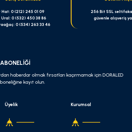
 Hat: 0 (212) 245 01 09
256 Bit SSL seltifakas
 Ural: 0 (532) 450 38 86
güvenle alışveriş y
raağaç: 0 (534) 263 33 46
Gönder
 ABONELİĞİ
dan haberdar olmak fırsatları kaçırmamak için DORALED
boneliğine kayıt olun.
Üyelik
Kurumsal