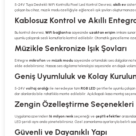
5-24V Tuya Destekli WiFi Kontrollü Pixel Led Kontrol Devresi,
akıllı ev
sistem
çalışan bu cihaz, müzik modu özelliğiyle eğlenceli ışık şovları oluşturmanıza
Kablosuz Kontrol ve Akıllı Enteg
Bu kontrol devresi,
WiFi bağlantısı
sayesinde
uzaktan erişim
imkanı sunar.
uyumlu çalışarak sesli komutlarla kontrol edilebilir. Otomatik güncelleme öz
Müzikle Senkronize Işık Şovları
Entegre
mikrofon
ve
müzik modu
sayesinde ortamdaki ses dalgalarına tep
elde edebilirsiniz. Hassas ses algılama teknolojisi sayesinde en düşük volü
Geniş Uyumluluk ve Kolay Kurulu
5-24V
voltaj aralığı
ile neredeyse tüm
RGB LED
şeritlerle uyumlu çalışan
dar alanlarda bile rahatlıkla monte edilebilir. Açık/kapalı kasa montaj seçene
Zengin Özelleştirme Seçenekleri
Uygulama üzerinden
16 milyon renk
seçeneği ve
çeşitli efektler
arasından
LED şeridi aynı anda yönetebilirsiniz. Özel zamanlama ayarlarıyla belirli saa
Güvenli ve Dayanıklı Yapı