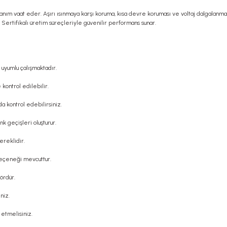
anım vaat eder. Aşırı ısınmaya karşı koruma, kısa devre koruması ve voltaj dalgalanmal
 Sertifikalı üretim süreçleriyle güvenilir performans sunar.
uyumlu çalışmaktadır.
 kontrol edilebilir.
a kontrol edebilirsiniz.
k geçişleri oluşturur.
ereklidir.
 seçeneği mevcuttur.
ördür.
niz.
t etmelisiniz.