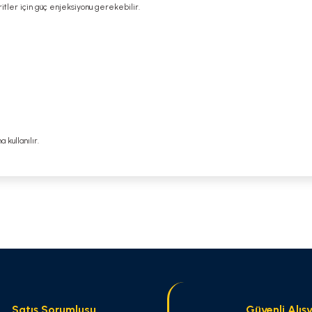
ritler için güç enjeksiyonu gerekebilir.
kullanılır.
 yetersiz gördüğünüz noktaları öneri formunu kullanarak tarafımıza iletebilirsi
Bu ürüne ilk yorumu siz yapın!
Yorum Yaz
Satış Sorumlusu
Güvenli Alışv