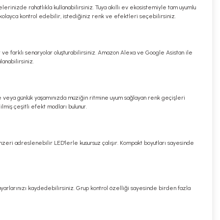
elerinizde rahatlıkla kullanabilirsiniz. Tuya akıllı ev ekosistemiyle tam uyumlu
olayca kontrol edebilir, istediğiniz renk ve efektleri seçebilirsiniz.
r ve farklı senaryolar oluşturabilirsiniz. Amazon Alexa ve Google Asistan ile
anabilirsiniz.
zde veya günlük yaşamınızda müziğin ritmine uyum sağlayan renk geçişleri
miş çeşitli efekt modları bulunur.
zeri adreslenebilir LED'lerle kusursuz çalışır. Kompakt boyutları sayesinde
i ayarlarınızı kaydedebilirsiniz. Grup kontrol özelliği sayesinde birden fazla