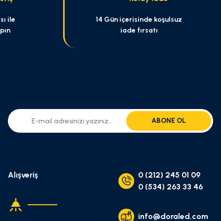
ı ile
14 Gün içerisinde koşulsuz
apın
iade fırsatı
ABONE OL
Alışveriş
0 (212) 245 01 09
0 (534) 263 33 46
info@doraled.com