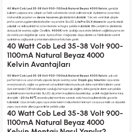
40 Watt Cob Led 35-38 Volt 900-1100mA Natural Beyaz 4000 Kelvin
, geniş bir
kullanım yelpazesine sahiptir ve farklı sektörlerde tercih edilmektedir. Aydınlatma sistemleri,
mühendislik projeleri ve
devre tasarımı
gibi alanlarda kullanılabilir. Yüksek verimli ışık çıkışı ile
profesyonel uygulamalarda ideal bir seçenektir. Bu LED,
LitePro DLX düzeni
ile uyumlu olarak
çalışabilir ve akıllı aydınlatma sistemlerinde entegre şekilde kullanılabilir. Bitki yetiştirme alanlarında
da büyük bir avantaj sağlar. Özellikle,
4000K
renk sıcaklığı sayesinde bitkilerin sağlıklı büyümesini
destekleyen doğal bir ışık sunar. Ayrıca ofisler, mağazalar, depo alanları ve fabrikalarda verimli
aydınlatma sağlayarak iş ortamlarını daha konforlu hale getirir.
40 Watt Cob Led 35-38 Volt 900-
1100mA Natural Beyaz 4000
Kelvin Avantajları
40 Watt Cob Led 35-38 Volt 900-1100mA Natural Beyaz 4000 Kelvin
, yüksek
performansı ve uzun ömürlü yapısı ile birçok avantaj sunar.
Düşük güç tüketimi
sayesinde
enerji tasarrufu sağlar ve geleneksel aydınlatmalara kıyasla çok daha verimli bir kullanım sunar.
Aynı zamanda COB teknolojisinin sunduğu homojen ışık dağılımı, daha geniş bir alanın eşit şekilde
aydınlatılmasını mümkün kılar. Bu LED, dış ortam koşullarına dayanıklı olup, sıcaklık değişimlerine karşı
dirençlidir.
-20 ila 80℃
arasında çalışma imkanı sunarak zorlu hava koşullarında bile güvenle
kullanılabilir. Uzun ömürlü yapısı sayesinde bakım maliyetlerini minimum seviyeye indirir ve dayanıklı
yapısı sayesinde yıllarca güvenilir bir şekilde çalışır.
40 Watt Cob Led 35-38 Volt 900-
1100mA Natural Beyaz 4000
Kelvin Montajı Nasıl Yapılır?