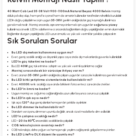
40 Watt Cob Led 35-38 Volt 900-1100mA Natural Beyaz 4000 Kelvin
montajı
oldukça kolay olup, hem profesyonel hem de amatör kullanıcılar tarafından rahatlıkla kurulabilir.
LED'in doğru çalışabilmesi için uygun
35-38V
gerilim aralığında bir güç kaynağı kullanılması
gerekmektedir. Montaj sırasında, aşırı ısınmayı önlemek için uygun bir
soğutucu yüzey
kullanılması önerilir. LED’in sabitlenmesi sırasında bağlantıların doğru yapıldığından emin olunmalıdır.
Bağlantılar düzgün yapıldığında, LED uzun ömürlü ve yüksek verimli bir şekilde çalışacaktır.
Sık Sorulan Sorular
Bu LED dış mekan kullanımına uygun mu?
Evet, geniş sıcaklık aralığı ve dayanıklı yapısı sayesinde dış mekanlarda güvenle kullanılabilir.
LED’in güç tüketimi ne kadar?
Bu LED
40W
güç tüketimine sahiptir ve yüksek verimli aydınlatma sağlar.
Montaj sırasında ek bir sürücüye ihtiyaç var mı?
Evet, ürünün
35-38V
gerilim aralığında çalışan uygun bir sürücü ile kullanılması gerekmektedir.
Bu LED bitki yetiştirme sistemlerinde kullanılabilir mi?
Evet,
4000K
renk sıcaklığı sayesinde bitkilerin fotosentez sürecini destekler.
Bu LED'in ömrü ne kadar?
Uygun montaj ve soğutma sağlandığında uzun yıllar boyunca sorunsuz çalışabilir.
Bu LED’in ışık açısı nedir?
Işık açısı
120°
olup geniş alanları homojen bir şekilde aydınlatır.
Bu LED dimmer ile kullanılabilir mi?
Standart versiyonu dimmer uyumlu değildir, ancak özel modellerle dim edilebilir.
LED'in çalışma sıcaklığı nedir?
LED
-20 ila 80℃
arasındaki sıcaklıklarda çalışabilir.
COB teknolojisinin avantajı nedir?
COB teknolojisi, daha yoğun ve homojen ışık yayılımı sağlayarak gölgelenmeyi önler.
Bu LED LitePro DLX düzeni ile uyumlu mu?