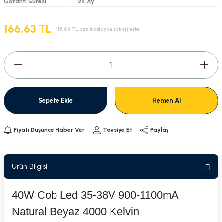
Garanti Süresi
24 Ay
166,63 TL
*15,63 TL den başlayan taksitlerle!
Sepete Ekle
Hemen Al
Fiyatı Düşünce Haber Ver
Tavsiye Et
Paylaş
Ürün Bilgisi
40W Cob Led 35-38V 900-1100mA
Natural Beyaz 4000 Kelvin