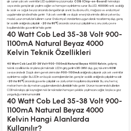
ışık sunan yüksek verimli bir LED aydınlatma çözümüdür.
COB (Chip-on-Board)
teknolojisi
sayesinde geniş bir ışık yayılımı sağlar ve homojen aydınlatma sunar. Bu LED,
4000K
renk sıcaklığı
ile sıcak ve soğuk beyaz arasında dengeli bir ışık üretir, bu da onu ofis, mağaza ve endüstriyel
uygulamalar için ideal hale getirir. Yüksek verimlilik ve düşük enerji tüketimi ile dikkat çeken bu
model, uzun ömürlü bir kullanım sunar. Endüstriyel standartlara uygun olarak tasarlanmış olup, geniş
bir sıcaklık aralığında çalışabilir.
-20 ila 80℃
arasında sorunsuz çalışabilmesi, onu zorlu çevre
koşullarında bile güvenilir bir hale getirir.
40 Watt Cob Led 35-38 Volt 900-
1100mA Natural Beyaz 4000
Kelvin Teknik Özellikleri
40 Watt Cob Led 35-38 Volt 900-1100mA Natural Beyaz 4000 Kelvin
, gelişmiş
teknik özellikleri ile ön plana çıkmaktadır. LED’in giriş gerilimi
35-38V
olup, güç tüketimi
40W
seviyesindedir. Düşük akım gereksinimi olan
900-1100mA
aralığında çalışarak yüksek verimli bir
aydınlatma sağlar. Bu LED'in en büyük avantajlarından biri, geniş bir sıcaklık aralığında çalışabilmesidir.
-20 ila 80℃
arasında güvenle çalışabilir ve zorlu ortam koşullarına dayanıklıdır. Bu, onu hem iç
mekan hem de dış mekan uygulamalarında kullanılabilir hale getirir. Ürünün tasarımında kullanılan
COB teknolojisi, ışık kaynağının tek bir noktadan homojen şekilde yayılmasını sağlar, böylece göz
yorgunluğu minimuma indirilir.
40 Watt Cob Led 35-38 Volt 900-
1100mA Natural Beyaz 4000
Kelvin Hangi Alanlarda
Kullanılır?