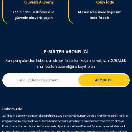
Güvenli Alışveriş
Kolay İade
Bu ürüne benzer farklı alternatifler olmalı.
256 Bit SSL seltifakası ile
14 Gün içerisinde koşulsuz
güvenle alışveriş yapın
iade fırsatı
Gönder
E-BÜLTEN ABONELİĞİ
Kampanyalardan haberdar olmak fırsatları kaçırmamak için DORALED
mail bülten aboneliğine kayıt olun.
ABONE OL
Hakkımızda
20 yılı aşkın deneyim sahibi bir ekip tarafınca 2002 senesinde kurulan Doraled Aydınlatma olarak, Karaköy
mağazamız ile elektronik ve e-ticaret alanlarında siz kıymetli müşterilerimize hizmet vermekteyiz.
Kuruluşundan itibaren devamlı müşteri odaklı çalışmalarını sürdüren Doraled Aydınlatma, kaliteli elektronik
ürünleri olabilecek en avantajlı fiyata ve en süratli kargo seçeneği ile hizmet vermeyi kendine misyon