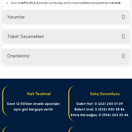
Evet,
LitePro DLX
düzeni ile uyumlu olup, profesyonel aydınlatma projelerinde kullanılabilir.
Yorumlar
Taksit Seçenekleri
Bu ürüne ilk yorumu siz yapın!
Önerileriniz
Yorum Yaz
Bu ürünün fiyat bilgisi, resim, ürün açıklamalarında ve diğer konularda
yetersiz gördüğünüz noktaları öneri formunu kullanarak tarafımıza
iletebilirsiniz.
Görüş ve önerileriniz için teşekkür ederiz.
Hızlı Teslimat
Satış Sorumlusu
Ürün resmi kalitesiz, bozuk veya görüntülenemiyor.
Saat 12:00’dan önceki siparişler
Sabit Hat: 0 (212) 245 01 09
aynı gün kargoya verilir
Bülent Ural: 0 (532) 450 38 86
Ürün açıklamasında eksik bilgiler bulunuyor.
Emre Karaağaç: 0 (534) 263 33 46
Ürün bilgilerinde hatalar bulunuyor.
Ürün fiyatı diğer sitelerden daha pahalı.