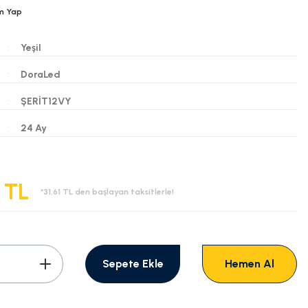
m Yap
Yeşil
DoraLed
ŞERİT12VY
i
24 Ay
 TL
*31,61 TL den başlayan taksitlerle!
Sepete Ekle
Hemen Al