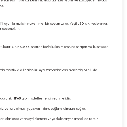
 edilebilir. Ayrıca, belirli noktalardan kesilebilir ve bu sayede ihtiyaca
ar.
atif aydınlatma için mükemmel bir çözüm sunar. Yeşil LED ışık, restoranlar,
ir seçenektir.
i tüketir. Ürün 50.000 saatten fazla kullanım ömrüne sahiptir ve bu sayede
a rahatlıkla kullanılabilir. Aynı zamanda ticari alanlarda, özellikle
 dayanıklı
IP65
gibi modeller tercih edilmelidir.
iz ve kuru olması, yapışkanın daha sağlam tutmasını sağlar.
 ticari alanlarda vitrin aydınlatması veya dekorasyon amaçlı da tercih