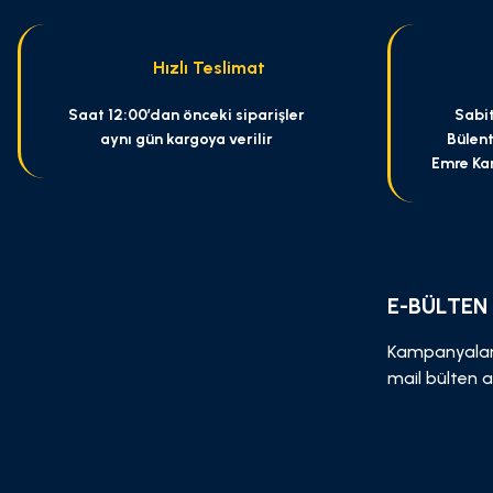
Ürün bilgilerinde hatalar bulunuyor.
Ürün fiyatı diğer sitelerden daha pahalı.
Hızlı Teslimat
Bu ürüne benzer farklı alternatifler olmalı.
Saat 12:00’dan önceki siparişler
Sabit
aynı gün kargoya verilir
Bülent
Emre Ka
E-BÜLTEN
Kampanyalar
mail bülten a