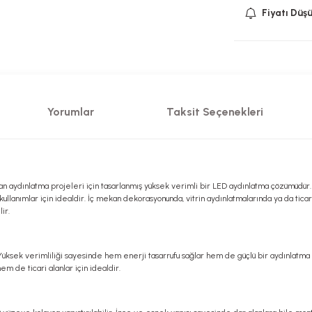
Fiyatı Düş
Yorumlar
Taksit Seçenekleri
an aydınlatma projeleri için tasarlanmış yüksek verimli bir LED aydınlatma çözümüdü
reli kullanımlar için idealdir. İç mekan dekorasyonunda, vitrin aydınlatmalarında ya da 
ir.
r. Yüksek verimliliği sayesinde hem enerji tasarrufu sağlar hem de güçlü bir aydınlatma
em de ticari alanlar için idealdir.