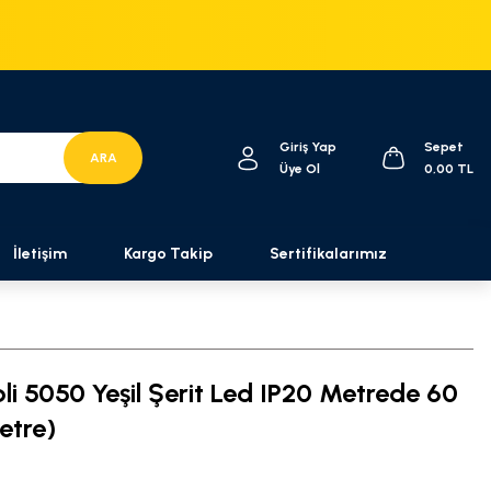
Giriş Yap
Sepet
ARA
Üye Ol
0,00 TL
İletişim
Kargo Takip
Sertifikalarımız
pli 5050 Yeşil Şerit Led IP20 Metrede 60
etre)