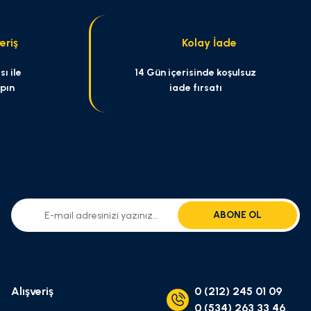
eriş
Kolay İade
ı ile
14 Gün içerisinde koşulsuz
apın
iade fırsatı
ABONE OL
Alışveriş
0 (212) 245 01 09
0 (534) 263 33 46