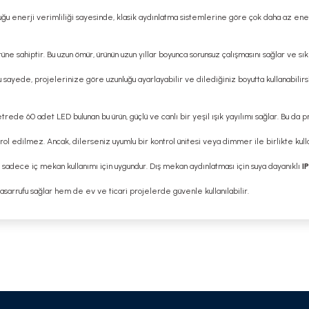
unduğu enerji verimliliği sayesinde, klasik aydınlatma sistemlerine göre çok daha az en
üne sahiptir. Bu uzun ömür, ürünün uzun yıllar boyunca sorunsuz çalışmasını sağlar ve s
 Bu sayede, projelerinize göre uzunluğu ayarlayabilir ve dilediğiniz boyutta kullanabili
etrede 60 adet LED bulunan bu ürün, güçlü ve canlı bir yeşil ışık yayılımı sağlar. Bu da 
l edilmez. Ancak, dilerseniz uyumlu bir kontrol ünitesi veya dimmer ile birlikte kullan
e sadece iç mekan kullanımı için uygundur. Dış mekan aydınlatması için suya dayanıklı
I
 tasarrufu sağlar hem de ev ve ticari projelerde güvenle kullanılabilir.
 yetersiz gördüğünüz noktaları öneri formunu kullanarak tarafımıza iletebilirsi
Bu ürüne ilk yorumu siz yapın!
Yorum Yaz