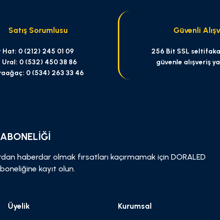
Satış Sorumlusu
Güvenli Alışv
 Hat: 0 (212) 245 01 09
256 Bit SSL seltifakas
 Ural: 0 (532) 450 38 86
güvenle alışveriş y
raağaç: 0 (534) 263 33 46
Gönder
 ABONELİĞİ
dan haberdar olmak fırsatları kaçırmamak için DORALED
boneliğine kayıt olun.
Üyelik
Kurumsal