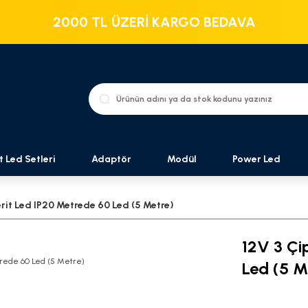
2000 TL ÜZERİ KARGO BEDAVA
t Led Setleri
Adaptör
Modül
Power Led
Şerit Led IP20 Metrede 60 Led (5 Metre)
12V 3 Çi
Led (5 M