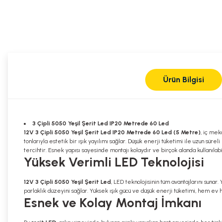
Ürün Bilgisi
3 Çipli 5050 Yeşil Şerit Led IP20 Metrede 60 Led
12V 3 Çipli 5050 Yeşil Şerit Led IP20 Metrede 60 Led (5 Metre)
, iç mek
tonlarıyla estetik bir ışık yayılımı sağlar. Düşük enerji tüketimi ile uzun sü
tercihtir. Esnek yapısı sayesinde montajı kolaydır ve birçok alanda kullanılabil
Yüksek Verimli LED Teknolojisi
12V 3 Çipli 5050 Yeşil Şerit Led
, LED teknolojisinin tüm avantajlarını suna
parlaklık düzeyini sağlar. Yüksek ışık gücü ve düşük enerji tüketimi, hem ev h
Esnek ve Kolay Montaj İmkanı