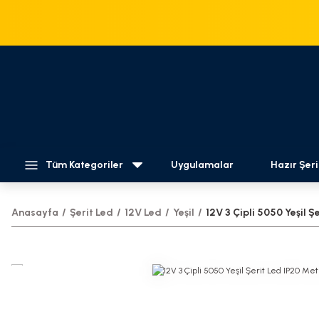
Tüm Kategoriler
Uygulamalar
Hazır Şeri
Anasayfa
Şerit Led
12V Led
Yeşil
12V 3 Çipli 5050 Yeşil 