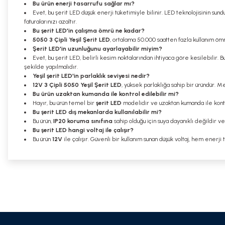
Bu ürün enerji tasarrufu sağlar mı?
Evet, bu şerit LED düşük enerji tüketimiyle bilinir. LED teknolojisinin s
faturalarınızı azaltır.
Bu şerit LED'in çalışma ömrü ne kadar?
5050 3 Çipli Yeşil Şerit LED
, ortalama 50.000 saatten fazla kullanım ömr
Şerit LED'in uzunluğunu ayarlayabilir miyim?
Evet, bu şerit LED, belirli kesim noktalarından ihtiyaca göre kesilebilir.
şekilde yapılmalıdır.
Yeşil şerit LED'in parlaklık seviyesi nedir?
12V 3 Çipli 5050 Yeşil Şerit LED
, yüksek parlaklığa sahip bir üründür. M
Bu ürün uzaktan kumanda ile kontrol edilebilir mi?
Hayır, bu ürün temel bir
şerit LED
modelidir ve uzaktan kumanda ile kontro
Bu şerit LED dış mekanlarda kullanılabilir mi?
Bu ürün,
IP20 koruma sınıfına
sahip olduğu için suya dayanıklı değildir v
Bu şerit LED hangi voltaj ile çalışır?
Bu ürün
12V
ile çalışır. Güvenli bir kullanım sunan düşük voltaj, hem enerji
Bu ürünün fiyat bilgisi, resim, ürün açıklamalarında ve diğer konularda
Görüş ve önerileriniz için teşekkür ederiz.
Ürün resmi kalitesiz, bozuk veya görüntülenemiyor.
Ürün açıklamasında eksik bilgiler bulunuyor.