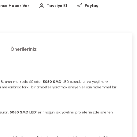
ünce Haber Ver
Tavsiye Et
Paylaş
Önerileriniz
r. Bu ürün, metrede 60 adet
5050 SMD
LED bulundurur ve yeşil renk
ticari mekanlarda farklı bir atmosfer yaratmak isteyenler için mükemmel bir
 sunar.
5050 SMD LED
’lerin yoğun ışık yayılımı, projelerinizde istenen