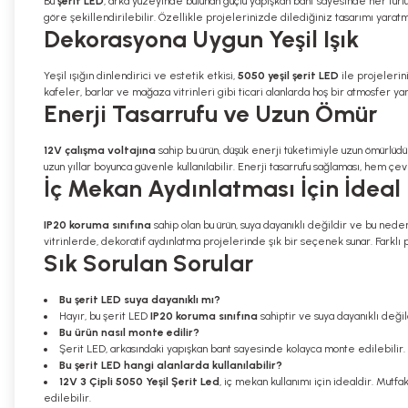
Bu
şerit LED
, arka yüzeyinde bulunan güçlü yapışkan bant sayesinde her türlü 
göre şekillendirilebilir. Özellikle projelerinizde dilediğiniz tasarımı yarat
Dekorasyona Uygun Yeşil Işık
Yeşil ışığın dinlendirici ve estetik etkisi,
5050 yeşil şerit LED
ile projelerin
kafeler, barlar ve mağaza vitrinleri gibi ticari alanlarda hoş bir atmosfer y
Enerji Tasarrufu ve Uzun Ömür
12V çalışma voltajına
sahip bu ürün, düşük enerji tüketimiyle uzun ömürlüdü
uzun yıllar boyunca güvenle kullanılabilir. Enerji tasarrufu sağlaması, hem çev
İç Mekan Aydınlatması İçin İdeal
IP20 koruma sınıfına
sahip olan bu ürün, suya dayanıklı değildir ve bu nedenl
vitrinlerde, dekoratif aydınlatma projelerinde şık bir seçenek sunar. Farklı pr
Sık Sorulan Sorular
Bu şerit LED suya dayanıklı mı?
Hayır, bu şerit LED
IP20 koruma sınıfına
sahiptir ve suya dayanıklı deği
Bu ürün nasıl monte edilir?
Şerit LED, arkasındaki yapışkan bant sayesinde kolayca monte edilebilir. E
Bu şerit LED hangi alanlarda kullanılabilir?
12V 3 Çipli 5050 Yeşil Şerit Led
, iç mekan kullanımı için idealdir. Mutfa
edilebilir.