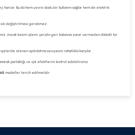
erji harcar. Bu da hem çevre dostu bir kullanım sağlar hem de elektrik
ık sık değiştirilmesi gerekmez.
rsiniz. Ancak kesim işlemi, şeridin geri kalanına zarar vermeden dikkatli bir
projelerde istenen aydınlatma seviyesini rahatlıkla karşılar.
arak parlaklığı ve ışık efektlerini kontrol edebilirsiniz.
P65
modeller tercih edilmelidir.
niz.