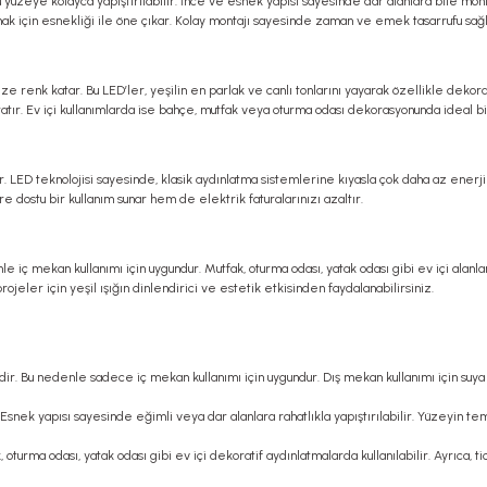
yüzeye kolayca yapıştırılabilir. İnce ve esnek yapısı sayesinde dar alanlara bile monte
mak için esnekliği ile öne çıkar. Kolay montajı sayesinde zaman ve emek tasarrufu sağl
ize renk katar. Bu LED’ler, yeşilin en parlak ve canlı tonlarını yayarak özellikle dekor
aratır. Ev içi kullanımlarda ise bahçe, mutfak veya oturma odası dekorasyonunda ideal b
r. LED teknolojisi sayesinde, klasik aydınlatma sistemlerine kıyasla çok daha az enerj
re dostu bir kullanım sunar hem de elektrik faturalarınızı azaltır.
e iç mekan kullanımı için uygundur. Mutfak, oturma odası, yatak odası gibi ev içi alanlard
ojeler için yeşil ışığın dinlendirici ve estetik etkisinden faydalanabilirsiniz.
ldir. Bu nedenle sadece iç mekan kullanımı için uygundur. Dış mekan kullanımı için suya
snek yapısı sayesinde eğimli veya dar alanlara rahatlıkla yapıştırılabilir. Yüzeyin tem
k, oturma odası, yatak odası gibi ev içi dekoratif aydınlatmalarda kullanılabilir. Ayrıca,