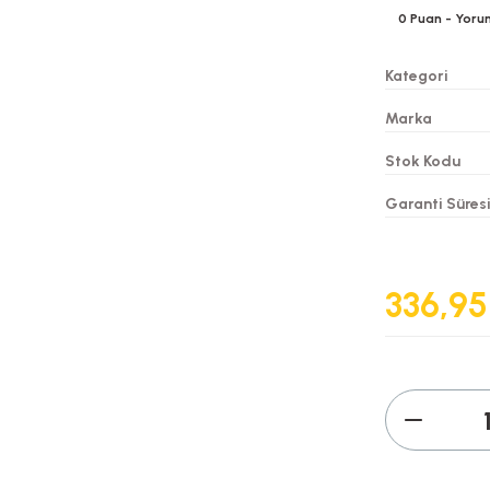
0
Puan
- Yoru
Kategori
Marka
Stok Kodu
Garanti Süres
336,95