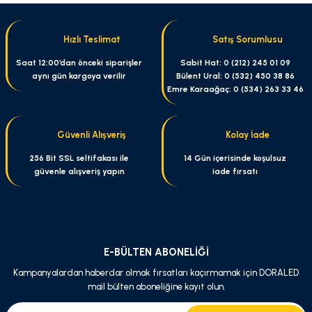
iletebilirsiniz.
Görüş ve önerileriniz için teşekkür ederiz.
Hızlı Teslimat
Satış Sorumlusu
Ürün resmi kalitesiz, bozuk veya görüntülenemiyor.
Saat 12:00’dan önceki siparişler
Sabit Hat: 0 (212) 245 01 09
aynı gün kargoya verilir
Bülent Ural: 0 (532) 450 38 86
Ürün açıklamasında eksik bilgiler bulunuyor.
Emre Karaağaç: 0 (534) 263 33 46
Ürün bilgilerinde hatalar bulunuyor.
Ürün fiyatı diğer sitelerden daha pahalı.
Güvenli Alışveriş
Kolay İade
Bu ürüne benzer farklı alternatifler olmalı.
256 Bit SSL seltifakası ile
14 Gün içerisinde koşulsuz
güvenle alışveriş yapın
iade fırsatı
Gönder
E-BÜLTEN ABONELİĞİ
Kampanyalardan haberdar olmak fırsatları kaçırmamak için DORALED
mail bülten aboneliğine kayıt olun.