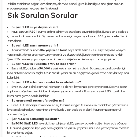
etkili bir aydınlatma sağlar. İç mekan projelerinde esnekliği ve kullanışlılığı ile öne çıkan bu ürün,
modern aydınlatma çözümleri için idealdir.
Sık Sorulan Sorular
Bu şerit LED suya dayanıklı mı?
Hayır, bu ürün
IP20
koruma sınıfına sahiptir ve suya karşı dayanıklı değildir. Bu nedenle sadece
iç mekanlarda kullanılmalıdır. Dış mekan kullanımları için suya dayanıklı olan
IP65
gibi modelleri tercih
etmelisiniz.
Bu şerit LED nasıl monte edilir?
Arka tarafında bulunan
3M yapışkan bant
sayesinde temiz ve kuru yüzeylere kolayca
yapıştırılabilir. Montaj sırasında yüzeyin temiz ve düzgün olduğundan emin olunması gereklidir.
Şerit LED'in esnek yapısı sayesinde dar ve zor köşelerde bile kolayca montaj yapılabilir.
Bu şerit LED'in kullanım ömrü ne kadardır?
Bu şerit LED, ortalama
50.000 saat
kullanım ömrüne sahiptir. Bu da uzun süreli projeler için
ideal bir tercih olmasını sağlar. Uzun ömürlü yapısı, sık sık değiştirme gerektirmeden yıllar boyunca
kullanılabilir.
Bu şerit LED istenilen uzunlukta kesilebilir mi?
Evet, bu ürün belirli kesim noktalarından kesilerek ihtiyacınıza göre ayarlanabilir. Kesme işlemi
yapılırken doğru kesim noktalarından işlem yapmanız gerekir. Bu sayede şerit LED'in geri kalan
kısmı zarar görmeden kullanılabilir.
Bu ürün enerji tasarrufu sağlar mı?
Evet, LED teknolojisi sayesinde enerji tasarrufu sağlar. Geleneksel aydınlatma çözümlerine
kıyasla çok daha düşük enerji tüketir ve bu da uzun vadede elektrik faturalarınızda tasarruf
etmenizi sağlar.
Şerit LED'in parlaklığı nasıldır?
Bu
5050 SMD LED
teknolojisine sahip şerit LED, yüksek parlaklık sağlar. Metrede 60 adet
LED bulunduğu için oldukça yoğun ve güçlü bir beyaz ışık yayılımı sunar. Göz yormayan ve modern
bir aydınlatma sağlar.