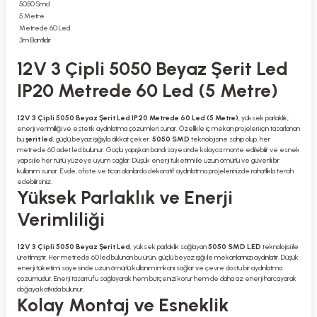
5050 Smd
5 Metre
Metrede 60 Led
3m Bantlıdır
12V 3 Çipli 5050 Beyaz Şerit Led
IP20 Metrede 60 Led (5 Metre)
12V 3 Çipli 5050 Beyaz Şerit Led IP20 Metrede 60 Led (5 Metre)
, yüksek parlaklık,
enerji verimliliği ve estetik aydınlatma çözümleri sunar. Özellikle iç mekan projeleri için tasarlanan
bu
şerit led
, güçlü beyaz ışığıyla dikkat çeker.
5050 SMD
teknolojisine sahip olup, her
metrede 60 adet led bulunur. Güçlü yapışkan bandı sayesinde kolayca monte edilebilir ve esnek
yapısı ile her türlü yüzeye uyum sağlar. Düşük enerji tüketimi ile uzun ömürlü ve güvenli bir
kullanım sunar. Evde, ofiste ve ticari alanlarda dekoratif aydınlatma projelerinizde rahatlıkla tercih
edebilirsiniz.
Yüksek Parlaklık ve Enerji
Verimliliği
12V 3 Çipli 5050 Beyaz Şerit Led
, yüksek parlaklık sağlayan
5050 SMD LED
teknolojisi ile
üretilmiştir. Her metrede 60 led bulunan bu ürün, güçlü beyaz ışığı ile mekanlarınızı aydınlatır. Düşük
enerji tüketimi sayesinde uzun ömürlü kullanım imkanı sağlar ve çevre dostu bir aydınlatma
çözümüdür. Enerji tasarrufu sağlayarak hem bütçenizi korur hem de daha az enerji harcayarak
doğaya katkıda bulunur.
Kolay Montaj ve Esneklik