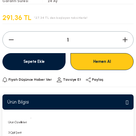
Garanti Süresi
24 Ay
291,36 TL
*27,34 TL den başlayan taksitlerle!
Sepete Ekle
Hemen Al
Fiyatı Düşünce Haber Ver
Tavsiye Et
Paylaş
Ürün Bilgisi
,
Ürün Özellikleri
3 Çipli Şerit