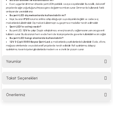
Bu ürün dimmer ile kullanılabilir mi?
Evet, uygun bir dimmer cihazı ile şerit LED'in parlaklık seviyesi ayarlanabilir. Bu özellik, dekoratif
projelerde ışığın yoğunluğunu ihtiyaca göre değiştirme imkanı sunar. Dimmer ile kullanarak farklı
ambiyanslar yaratabilirsiniz.
Bu şerit LED dış mekanlarda kullanılabilir mi?
Hayır, bu ürün
IP20
koruma sınıfına sahip olduğu için suya dayanıklı değildir ve sadece iç
mekanlarda kullanılmalıdır. Dış mekan kullanımı için su geçirmez modeller tercih edilmelidir.
Şerit LED'in voltajı nedir?
Bu şerit LED,
12V
ile çalışır. Düşük voltajlı olması, enerji tasarrufu sağlamasının yanı sıra güvenli
kullanım sunar. Bu da ürünün hem evde hem de ticari projelerde güvenle kullanılabilmesini sağlar.
Bu şerit LED hangi alanlarda kullanılabilir?
12V 3 Çipli 5050 Beyaz Şerit Led
, iç mekanlarda çeşitli alanlarda kullanılabilir. Evde, ofiste,
mağaza vitrinlerinde veya dekoratif projelerde tercih edilebilir. Raf aydınlatma, dolap içi
aydınlatma, tavan köşeleri gibi alanlarda modern ve estetik bir çözüm sunar.
Yorumlar
Taksit Seçenekleri
Bu ürüne ilk yorumu siz yapın!
Önerileriniz
Yorum Yaz
Bu ürünün fiyat bilgisi, resim, ürün açıklamalarında ve diğer konularda
yetersiz gördüğünüz noktaları öneri formunu kullanarak tarafımıza