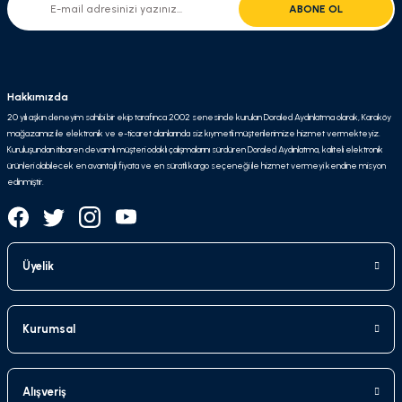
ABONE OL
Hakkımızda
20 yılı aşkın deneyim sahibi bir ekip tarafınca 2002 senesinde kurulan Doraled Aydınlatma olarak, Karaköy
mağazamız ile elektronik ve e-ticaret alanlarında siz kıymetli müşterilerimize hizmet vermekteyiz.
Kuruluşundan itibaren devamlı müşteri odaklı çalışmalarını sürdüren Doraled Aydınlatma, kaliteli elektronik
ürünleri olabilecek en avantajlı fiyata ve en süratli kargo seçeneği ile hizmet vermeyi kendine misyon
edinmiştir.
Üyelik
Kurumsal
Alışveriş