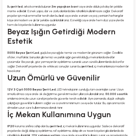
Bu
şerit led
, arka kısmında bulunan
3m yapışkan bant
sayesinde oldukça kolay bir şekilde
monte edilebilir. Esnek yapısı, dar ve zorlu alanlarda bile rahatlıkla kullanılmasını sağlar. Dekoratif
projeler için mükemmel bir tercih olan bu
led
sayesinde evinizin veya iş yerinizin herhangi bir
köşesini modern ve şık bir şekilde aydınlatabilirsiniz. Esnekliği sayesinde hem düz yüzeylerde
hem de köşelerde kullanıma uygundur.
Beyaz Işığın Getirdiği Modern
Estetik
5050 Beyaz Şerit Led
, güçlü beyaz ışığı ile temiz ve modern bir görünüm sağlar. Özellikle
ofisler, mutfaklar, banyolar gibi temiz ve parlak ışığın gerekli olduğu mekanlarda ideal bir
çözümdür. Beyaz ışık, göz yormayan bir aydınlatma sunarak uzun süreli kullanımlarda da konfor
sağlar. Dekoratif projelerde de etkileyici sonuçlar sunan bu
şerit led
, iç mekanlarınıza modern bir
hava katar.
Uzun Ömürlü ve Güvenilir
12V 3 Çipli 5050 Beyaz Şerit Led
, LED teknolojisinin sunduğu tüm avantajları sunar. Uzun
ömürlü olması sayesinde sık değiştirme gerektirmeden yıllarca kullanabilirsiniz.
50.000 saatlik
ortalama ömrü ile uzun süreli projelerde güvenle tercih edilebilir. Aynı zamanda, düşük voltajda
çalıştığı için güvenli bir kullanım sağlar ve ısı üretimi minimum seviyede tutulur. Bu, aşırı ısınma riski
olmadan uzun süre kullanmanıza olanak tanır.
İç Mekan Kullanımına Uygun
IP20
koruma sınıfına sahip olan bu
şerit led
, iç mekan kullanımına uygundur. Sadece dekoratif
projelerde değil, dolap içi aydınlatma, raf aydınlatma, dolap altı ve tavan köşeleri gibi alanlarda da
rahatlıkla kullanılabilir.
12V çalışma voltajı
sayesinde güvenli bir kullanım sunar ve projelerinizde