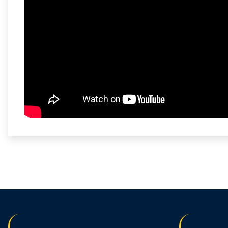
Bu ürünün fiyat bilgisi, resim, ürün açıklamalarında ve diğer konularda
Görüş ve önerileriniz için teşekkür ederiz.
Ürün resmi kalitesiz, bozuk veya görüntülenemiyor.
Ürün açıklamasında eksik bilgiler bulunuyor.
Ürün bilgilerinde hatalar bulunuyor.
Ürün fiyatı diğer sitelerden daha pahalı.