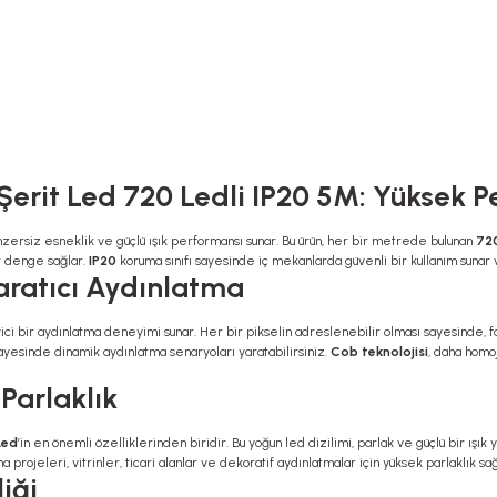
erit Led 720 Ledli IP20 5M: Yüksek
zersiz esneklik ve güçlü ışık performansı sunar. Bu ürün, her bir metrede bulunan
720
r denge sağlar.
IP20
koruma sınıfı sayesinde iç mekanlarda güvenli bir kullanım sunar
Yaratıcı Aydınlatma
ici bir aydınlatma deneyimi sunar. Her bir pikselin adreslenebilir olması sayesinde, f
sayesinde dinamik aydınlatma senaryoları yaratabilirsiniz.
Cob teknolojisi
, daha homo
Parlaklık
Led
’in en önemli özelliklerinden biridir. Bu yoğun led dizilimi, parlak ve güçlü bir ışık 
rojeleri, vitrinler, ticari alanlar ve dekoratif aydınlatmalar için yüksek parlaklık s
liği