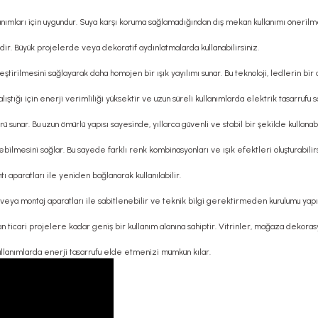
lanımları için uygundur. Suya karşı koruma sağlamadığından dış mekan kullanımı önerilm
dir. Büyük projelerde veya dekoratif aydınlatmalarda kullanabilirsiniz.
ştirilmesini sağlayarak daha homojen bir ışık yayılımı sunar. Bu teknoloji, ledlerin bir
çalıştığı için enerji verimliliği yüksektir ve uzun süreli kullanımlarda elektrik tasarrufu s
 sunar. Bu uzun ömürlü yapısı sayesinde, yıllarca güvenli ve stabil bir şekilde kullanabi
bilmesini sağlar. Bu sayede farklı renk kombinasyonları ve ışık efektleri oluşturabilirs
tı aparatları ile yeniden bağlanarak kullanılabilir.
 veya montaj aparatları ile sabitlenebilir ve teknik bilgi gerektirmeden kurulumu yapıl
n ticari projelere kadar geniş bir kullanım alanına sahiptir. Vitrinler, mağaza dekorasyo
 kullanımlarda enerji tasarrufu elde etmenizi mümkün kılar.