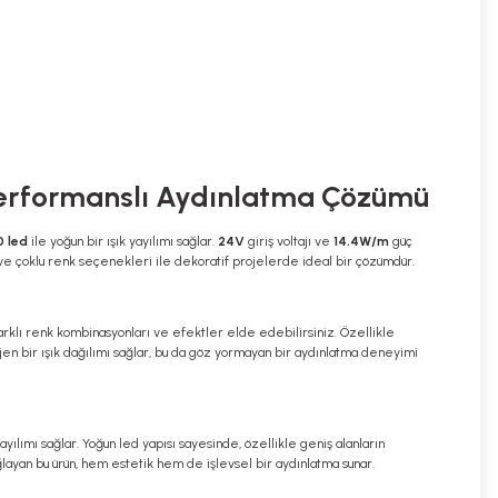
 Performanslı Aydınlatma Çözümü
 led
ile yoğun bir ışık yayılımı sağlar.
24V
giriş voltajı ve
14.4W/m
güç
 ve çoklu renk seçenekleri ile dekoratif projelerde ideal bir çözümdür.
arklı renk kombinasyonları ve efektler elde edebilirsiniz. Özellikle
jen bir ışık dağılımı sağlar, bu da göz yormayan bir aydınlatma deneyimi
yayılımı sağlar. Yoğun led yapısı sayesinde, özellikle geniş alanların
ağlayan bu ürün, hem estetik hem de işlevsel bir aydınlatma sunar.