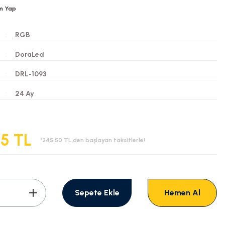
m Yap
RGB
DoraLed
DRL-1093
i
24 Ay
55 TL
*245,50 TL den başlayan taksitlerle!
Sepete Ekle
Hemen Al