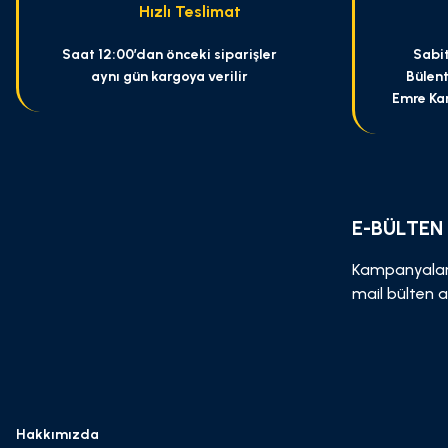
Hızlı Teslimat
Bu ürüne benzer farklı alternatifler olmalı.
Saat 12:00’dan önceki siparişler
Sabit
aynı gün kargoya verilir
Bülent
Emre Ka
E-BÜLTEN
Kampanyalar
mail bülten a
Hakkımızda