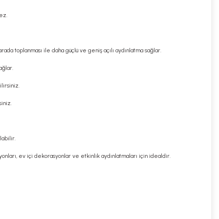
ez.
 arada toplanması ile daha güçlü ve geniş açılı aydınlatma sağlar.
ağlar.
lirsiniz.
iniz.
abilir.
nları, ev içi dekorasyonlar ve etkinlik aydınlatmaları için idealdir.