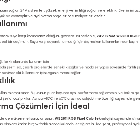
masını sağlar. 24V sistemler, yüksek enerji verimliliği sağlar ve elektrik tüketimini aza
büyük bir avantajdır ve aydınlatma projelerinde maliyetleri azaltır.
ullanımı
nu ancak suya karşı korunmasız olduğunu gösterir. Bu nedenle,
24V 12MM WS2811 RGB Pi
 ideal bir seçimdir. Suya karşı dayanıklı olmadığı için dış mekan kullanımlarından kaçınıl
i, farklı alanlarda kullanım için
aki şerit led, çeşitli projelerde esneklik sağlar ve modüler yapısı sayesinde farklı şek
 seviyedeki kullanıcılar için uygun olmasını sağlar.
ılık
kullanım ömrü sunar. Bu, ürünün yıllar boyunca aynı performansı sağlamasını ve bakım g
şeridi cazip kılar. Ayrıca -40°C ile 60°C arasında çalışabilme özelliği sayesinde geniş b
tma Çözümleri İçin İdeal
lerde de mükemmel sonuçlar sunar.
WS2811 RGB Pixel Cob teknolojisi
sayesinde dinam
ri alanlara kadar birçok farklı alanda kullanabileceğiniz bu led şerit, profesyonel ayd