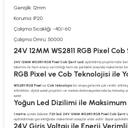
Genişlik: 12
mm
Koruma: IP20
Çalışma Sıcaklığı: -40/-60
Çalışma Ömrü: 50000
24V 12MM WS2811 RGB Pixel Cob Ş
24V 12MM WS2811 RGB Pixel Cob Şerit Led
, aydınlatma projelerinde ben
tüketimi ile hem enerji verimliliği hem de parlaklık arasında mükemmel bi
RGB Pixel ve Cob Teknolojisi ile 
WS2811 RGB Pixel
ve
Cob teknolojisi
bir araya gelerek çok renkli, etkiley
etkinlikler, dijital sanat projeleri ve mekan dekorasyonlarında bu teknoloji 
sunar.
Yoğun Led Dizilimi ile Maksimum 
1 metre
içinde bulunan
720 led
,
24V 12MM WS2811 RGB Pixel Cob Şerit 
aydınlatılması gerektiğinde mükemmel sonuçlar elde edilir. Büyük aydınlatma p
24V Giriş Voltajı ile Enerji Verimli