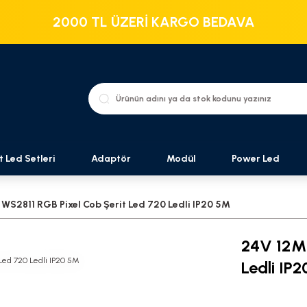
2000 TL ÜZERİ KARGO BEDAVA
t Led Setleri
Adaptör
Modül
Power Led
S2811 RGB Pixel Cob Şerit Led 720 Ledli IP20 5M
24V 12MM
Ledli IP