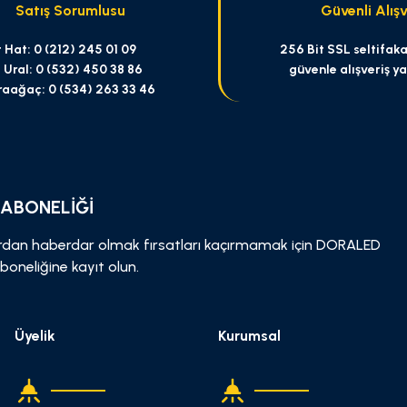
Satış Sorumlusu
Güvenli Alışv
 Hat: 0 (212) 245 01 09
256 Bit SSL seltifakas
 Ural: 0 (532) 450 38 86
güvenle alışveriş y
raağaç: 0 (534) 263 33 46
Gönder
 ABONELİĞİ
dan haberdar olmak fırsatları kaçırmamak için DORALED
boneliğine kayıt olun.
Üyelik
Kurumsal