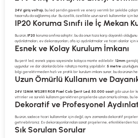
24V giriş voltajı
, bu led şeridin güvenli ve enerji verimli bir şekilde çalış
tasarrufu da sağlanmış olur. Bu özellik, özellikle uzun süreli kullanımlar için 
IP20 Koruma Sınıfı ile İç Mekan K
Bu ürün,
IP20
koruma sınıfına sahiptir, bu da onun toza karşı dayanıklı olduğu
aydınlatmaları, ev dekorasyonları, ofis içi aydınlatmalar ve ticari alanlar için
Esnek ve Kolay Kurulum İmkanı
Bu şerit led, esnek yapısı sayesinde kolayca monte edilebilir.
12mm
genişliğ
uygundur ve dar alanlarda bile rahatça montaj yapılabilir.
5 metre
uzunluğund
bilgi gerektirmeden hızlı ve pratik bir kurulum imkanı sunar, bu da ürünün her
Uzun Ömürlü Kullanım ve Dayanıkl
24V 12MM WS2811 RGB Pixel Cob Şerit Led
,
50.000 saat
gibi uzun bir 
vitrinler ve sürekli kullanım gerektiren projelerde uzun ömürlü olması, bu led 
Dekoratif ve Profesyonel Aydınla
Bu ürün, sadece ticari kullanımlar için değil, aynı zamanda dekoratif proje
getirebilirsiniz. Ev dekorasyonlarından sanat projelerine, etkinliklerden tica
Sık Sorulan Sorular