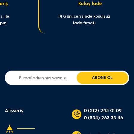
eriş
Kolay İade
ı ile
14 Gün içerisinde koşulsuz
apın
iade fırsatı
ABONE OL
Alışveriş
0 (212) 245 01 09
0 (534) 263 33 46