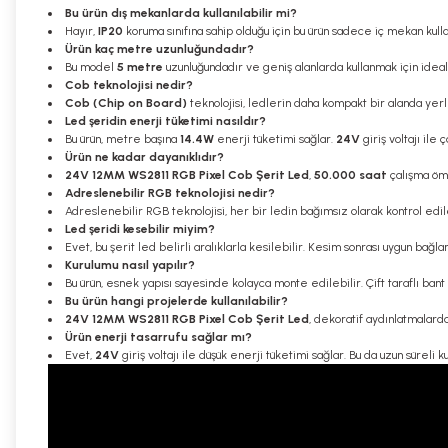
Bu ürün dış mekanlarda kullanılabilir mi?
Hayır,
IP20
koruma sınıfına sahip olduğu için bu ürün sadece iç mekan kul
Ürün kaç metre uzunluğundadır?
Bu model
5 metre
uzunluğundadır ve geniş alanlarda kullanmak için ideal
Cob teknolojisi nedir?
Cob (Chip on Board)
teknolojisi, ledlerin daha kompakt bir alanda yerle
Led şeridin enerji tüketimi nasıldır?
Bu ürün, metre başına
14.4W
enerji tüketimi sağlar.
24V
giriş voltajı ile 
Ürün ne kadar dayanıklıdır?
24V 12MM WS2811 RGB Pixel Cob Şerit Led
,
50.000 saat
çalışma ömrü
Adreslenebilir RGB teknolojisi nedir?
Adreslenebilir RGB teknolojisi, her bir ledin bağımsız olarak kontrol edile
Led şeridi kesebilir miyim?
Evet, bu şerit led belirli aralıklarla kesilebilir. Kesim sonrası uygun bağlan
Kurulumu nasıl yapılır?
Bu ürün, esnek yapısı sayesinde kolayca monte edilebilir. Çift taraflı bant
Bu ürün hangi projelerde kullanılabilir?
24V 12MM WS2811 RGB Pixel Cob Şerit Led
, dekoratif aydınlatmalarda
Ürün enerji tasarrufu sağlar mı?
Evet,
24V
giriş voltajı ile düşük enerji tüketimi sağlar. Bu da uzun süreli