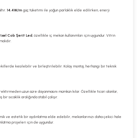
ltır.
14.4W/m
güç tüketimi ile yoğun parlaklık elde edilirken, enerji
xel Cob Şerit Led
, özellikle iç mekan kullanımları için uygundur. Vitrin
malıdır.
illerde kesilebilir ve birleştirilebilir. Kolay montaj, herhangi bir teknik
erektirmeden uzun süre dayanmasını mümkün kılar. Özellikle ticari alanlar,
ir sıcaklık aralığında stabil çalışır.
ik ve estetik bir aydınlatma elde edebilir, mekanlarınızı daha çekici hale
ınlatma projeleri için de uygundur.